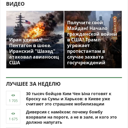
ВИДЕО
Получите свой
Майдан! Начало
гражданской войны
Иран удивил!
в США? Трамп
Пентагон в шоке.
угрожает
Иранский "Шахед"
протестантам в
атаковал авианосец
случае захвата
США
госучреждений
ЛУЧШЕЕ ЗА НЕДЕЛЮ
30 тысяч бойцов Ким Чен Ына готовят к
броску на Сумы и Харьков: в Киеве уже
считают это страшнее мобилизации
Диверсия с намёком: почему бомбу
взорвали на пороге, а не в зале, и кого это
должно напугать