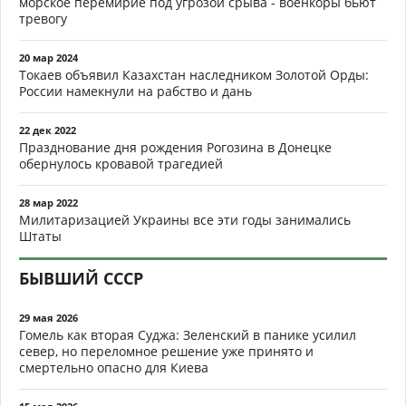
морское перемирие под угрозой срыва - военкоры бьют
тревогу
20 мар 2024
Токаев объявил Казахстан наследником Золотой Орды:
России намекнули на рабство и дань
22 дек 2022
Празднование дня рождения Рогозина в Донецке
обернулось кровавой трагедией
28 мар 2022
Милитаризацией Украины все эти годы занимались
Штаты
БЫВШИЙ СССР
29 мая 2026
Гомель как вторая Суджа: Зеленский в панике усилил
север, но переломное решение уже принято и
смертельно опасно для Киева