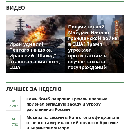
ВИДЕО
Получите свой
Майдан! Начало
гражданской войны
Иран удивил!
в США? Трамп
Пентагон в шоке.
угрожает
Иранский "Шахед"
протестантам в
атаковал авианосец
случае захвата
США
госучреждений
ЛУЧШЕЕ ЗА НЕДЕЛЮ
Семь бомб Лаврова: Кремль впервые
признал западную засаду и угрозу
расчленения России
Москва на сессии в Кингстоне официально
отвергла американский шельф в Арктике
и Беринговом море