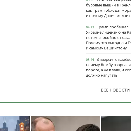
буровые вышки в Гренл
как Трамп обходит мор
и почему Дания молчит
Трамп пообещал
04:13
Украине лицензию на Pat
потом спокойно отказал
Почему это выгодно и П
и самому Вашингтону
Диверсия с намёк
03:44
почему бомбу взорвали
пороге, а не в зале, и ко
должно напугать
ВСЕ НОВОСТИ