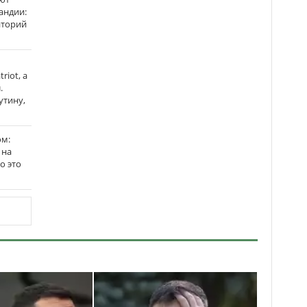
андии:
аторий
riot, а
.
утину,
ом:
 на
го это