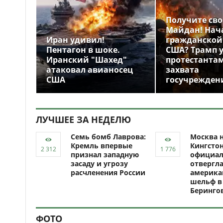
Получите св
Майдан! Нач
Иран удивил!
гражданской
Пентагон в шоке.
США? Трамп 
Иранский "Шахед"
протестантам
атаковал авианосец
захвата
США
госучрежден
ЛУЧШЕЕ ЗА НЕДЕЛЮ
Семь бомб Лаврова:
Москва н
Кремль впервые
Кингсто
признал западную
официал
засаду и угрозу
отвергл
расчленения России
америка
шельф в
Беринго
ФОТО