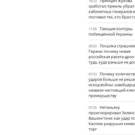
Принцип Жукова
18:23
сработал: Кремль убрал
кабинетных генералов 
поставил тех, кто брал 
Тающие контуры
11:00
побеждённой Украины
Посылка страшне
08:03
Герани: почему новая
российская ракета-дрон
туда, куда раньше не до
Почему количеств
07:53
ударов больше не реша
исход войны: швейцарц
назвали настоящий клю
преимуществу
Нетаньяху
07:35
проигнорировал Зеленс
Вашингтоне: как удар п
Каспию разрушил киевс
торг