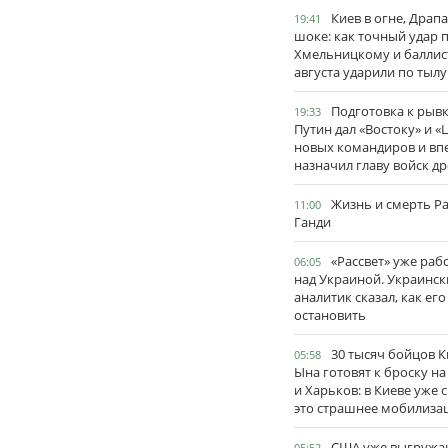
Киев в огне, Драп
19:41
шоке: как точный удар 
Хмельницкому и баллис
августа ударили по тылу
Подготовка к рывк
19:33
Путин дал «Востоку» и «
новых командиров и вп
назначил главу войск д
Жизнь и смерть Р
11:00
Ганди
«Рассвет» уже раб
06:05
над Украиной. Украинск
аналитик сказал, как его
остановить
30 тысяч бойцов 
05:58
Ына готовят к броску н
и Харьков: в Киеве уже 
это страшнее мобилиза
США уже выгружа
05:52