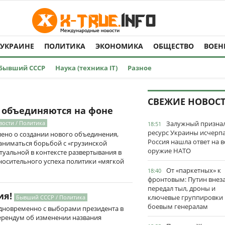
 УКРАИНЕ
ПОЛИТИКА
ЭКОНОМИКА
ОБЩЕСТВО
ВОЕН
Бывший СССР
Наука (техника IT)
Разное
СВЕЖИЕ НОВОС
 объединяются на фоне
вости / Политика
Залужный признал
18:51
ресурс Украины исчерпа
лено о создании нового объединения,
Россия нашла ответ на в
заниматься борьбой с «грузинской
оружие НАТО
ктуальной в контексте развертывания в
носительного успеха политики «мягкой
От «паркетных» к
18:40
фронтовым: Путин внез
передал тыл, дроны и
ия!
ключевые группировки
Бывший СССР / Политика
боевым генералам
одновременно с выборами президента в
рендум об изменении названия