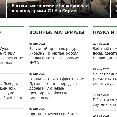
Российские военные блокировали
колонну армии США в Сирии
Р
ВОЕННЫЕ МАТЕРИАЛЫ
НАУКА И 
06 авг 2026
20 янв 2026
 Суджа:
Залужный признал: ресурс
Забытый нем
е усилил
Украины исчерпан, Россия
восьмидесят
мное решение
нашла ответ на всё оружие
меняющим в
ертельно
НАТО
27 ноя 2025
Секрет вечн
06 авг 2026
От «паркетных» к фронтовым:
разума: Как 
да Победы:
Путин внезапно передал тыл,
смерть и да
ршению».
дроны и ключевые
СВО уже
группировки боевым
18 ноя 2025
ой и боятся
генералам
В России со
спутниковой 
06 авг 2026
Принцип Жукова сработал:
27 окт 2025