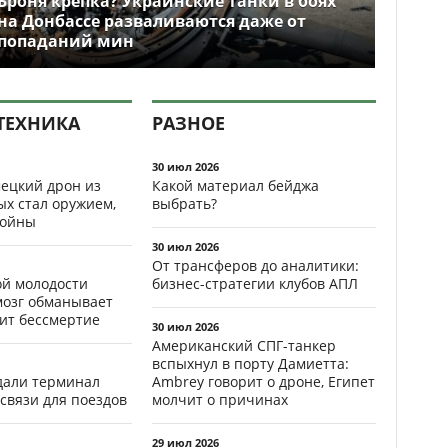
Броня крепка? Украинские танки в боях
на Донбассе разваливаются даже от
попаданий мин
ТЕХНИКА
РАЗНОЕ
30 июл 2026
ецкий дрон из
Какой материал бейджа
ых стал оружием,
выбрать?
ойны
30 июл 2026
От трансферов до аналитики:
ой молодости
бизнес-стратегии клубов АПЛ
мозг обманывает
рит бессмертие
30 июл 2026
Американский СПГ-танкер
вспыхнул в порту Дамиетта:
здали терминал
Ambrey говорит о дроне, Египет
связи для поездов
молчит о причинах
29 июл 2026