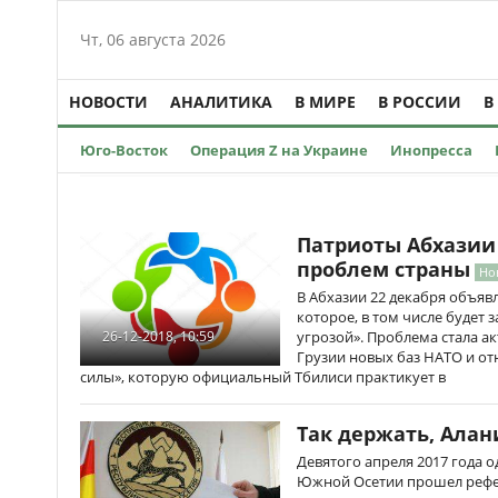
Чт, 06 августа 2026
НОВОСТИ
АНАЛИТИКА
В МИРЕ
В РОССИИ
В
Юго-Восток
Операция Z на Украине
Инопресса
Патриоты Абхазии
проблем страны
Но
В Абхазии 22 декабря объяв
которое, в том числе будет 
угрозой». Проблема стала а
26-12-2018, 10:59
Грузии новых баз НАТО и от
силы», которую официальный Тбилиси практикует в
Так держать, Алан
Девятого апреля 2017 года 
Южной Осетии прошел рефе