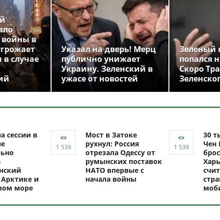
ой
ало
 войны в
угрожает
Указал на дверь! Мерц
Зеленый 
 в случае
публично унижает
попался н
Украину. Зеленский в
Скоро Тр
ий
ужасе от новостей
Зеленско
а сессии в
Мост в Затоке
30 т
не
рухнул: Россия
Чен 
ьно
отрезала Одессу от
брос
а
румынских поставок
Харь
нский
НАТО впервые с
счит
 Арктике и
начала войны
стр
вом море
моб