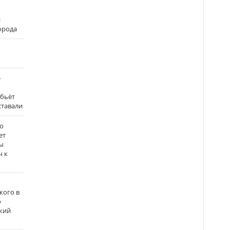
и
города
е
 бьёт
ставали
о
ет
ы
ч к
кого в
о
кий