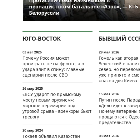
Протасевич был наёмником в
неонацистском батальоне «Азов», — КГБ
Белоруссии
ЮГО-ВОСТОК
БЫВШИЙ ССС
03 авг 2026
29 мая 2026
Почему Россия может
Гомель как вторая
проиграть не на фронте, а от
Зеленский в паник
удара элит в спину: главные
север, но перело
сценарии после СВО
уже принято и см
опасно для Киева
26 мар 2025
«ВСУ ударят по Крымскому
15 мая 2026
мосту новым оружием»:
Путин после Пара
морское перемирие под
«Дело идёт к заве
угрозой срыва - военкоры бьют
Почему ветераны 
тревогу
прощаются с Одесс
предательства
20 мар 2024
Токаев объявил Казахстан
03 мая 2026