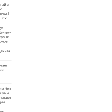
атый в
по
тика 5
 ВСУ
у:
Центру»
ервые
ронов
аджива
отает
ий
Ким Чен
а Сумы
считают
ции
ют