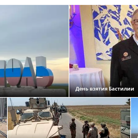
День взятия Бастилии