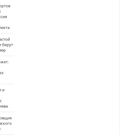
ортов
х
ссия
ликта
застой
е берут
вер
ожет:
ез
е и
с
иева
бовщик
вского
р