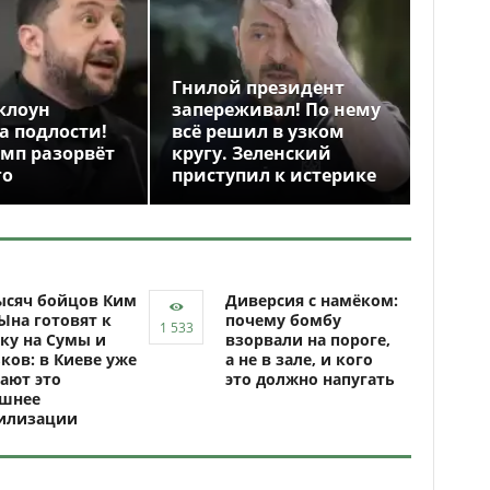
Гнилой президент
клоун
запереживал! По нему
а подлости!
всё решил в узком
амп разорвёт
кругу. Зеленский
го
приступил к истерике
ысяч бойцов Ким
Диверсия с намёком:
Ына готовят к
почему бомбу
ку на Сумы и
взорвали на пороге,
ков: в Киеве уже
а не в зале, и кого
ают это
это должно напугать
ашнее
илизации