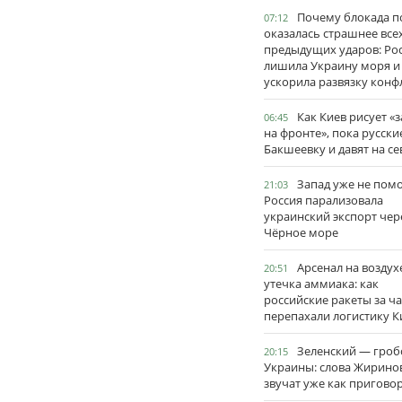
Почему блокада п
07:12
оказалась страшнее все
предыдущих ударов: Ро
лишила Украину моря и
ускорила развязку конф
Как Киев рисует «
06:45
на фронте», пока русски
Бакшеевку и давят на се
Запад уже не пом
21:03
Россия парализовала
украинский экспорт чер
Чёрное море
Арсенал на воздух
20:51
утечка аммиака: как
российские ракеты за ча
перепахали логистику К
Зеленский — гро
20:15
Украины: слова Жирино
звучат уже как пригово