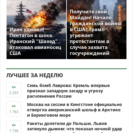
Получите свой
Майдан! Начало
гражданской войны
Иран удивил!
в США? Трамп
Пентагон в шоке.
угрожает
Иранский "Шахед"
протестантам в
атаковал авианосец
случае захвата
США
госучреждений
ЛУЧШЕЕ ЗА НЕДЕЛЮ
Семь бомб Лаврова: Кремль впервые
признал западную засаду и угрозу
расчленения России
Москва на сессии в Кингстоне официально
отвергла американский шельф в Арктике
и Беринговом море
Ракеты долетели до Польши, Львов
затянуло дымом: что показал ночной удар