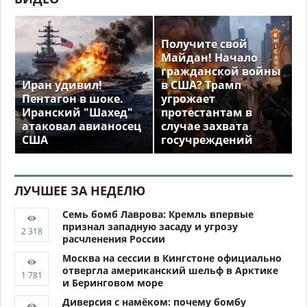
Получите свой
Майдан! Начало
гражданской войны
Иран удивил!
в США? Трамп
Пентагон в шоке.
угрожает
Иранский "Шахед"
протестантам в
атаковал авианосец
случае захвата
США
госучреждений
ЛУЧШЕЕ ЗА НЕДЕЛЮ
Семь бомб Лаврова: Кремль впервые
признал западную засаду и угрозу
расчленения России
Москва на сессии в Кингстоне официально
отвергла американский шельф в Арктике
и Беринговом море
Диверсия с намёком: почему бомбу