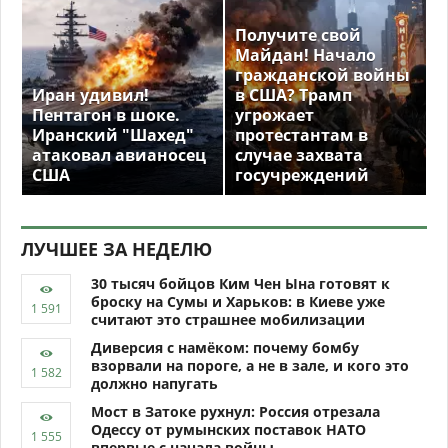
Получите свой
Майдан! Начало
гражданской войны
Иран удивил!
в США? Трамп
Пентагон в шоке.
угрожает
Иранский "Шахед"
протестантам в
атаковал авианосец
случае захвата
США
госучреждений
ЛУЧШЕЕ ЗА НЕДЕЛЮ
30 тысяч бойцов Ким Чен Ына готовят к
броску на Сумы и Харьков: в Киеве уже
считают это страшнее мобилизации
Диверсия с намёком: почему бомбу
взорвали на пороге, а не в зале, и кого это
должно напугать
Мост в Затоке рухнул: Россия отрезала
Одессу от румынских поставок НАТО
впервые с начала войны