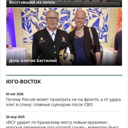
Восставший из пепла
День взятия Бастилии
ЮГО-ВОСТОК
03 авг 2026
Почему Россия может проиграть не на фронте, а от удара
элит в спину: главные сценарии после СВО
26 мар 2025
«ВСУ ударят по Крымскому мосту новым оружием»:
морское перемирие под угрозой срыва - военкоры бьют