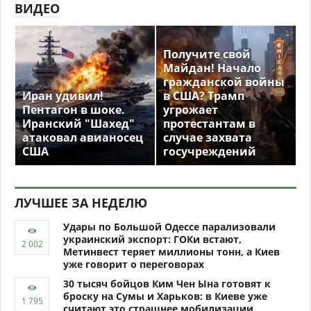
ВИДЕО
Получите свой
Майдан! Начало
гражданской войны
Иран удивил!
в США? Трамп
Пентагон в шоке.
угрожает
Иранский "Шахед"
протестантам в
атаковал авианосец
случае захвата
США
госучреждений
ЛУЧШЕЕ ЗА НЕДЕЛЮ
Удары по Большой Одессе парализовали
украинский экспорт: ГОКи встают,
Метинвест теряет миллионы тонн, а Киев
уже говорит о переговорах
30 тысяч бойцов Ким Чен Ына готовят к
броску на Сумы и Харьков: в Киеве уже
считают это страшнее мобилизации