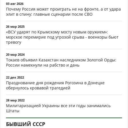
03 авг 2026
Почему Россия может проиграть не на фронте, а от удара
элит в спину: главные сценарии после СВО
26 мар 2025
«ВСУ ударят по Крымскому мосту новым оружием»:
морское перемирие под угрозой срыва - военкоры бьют
тревогу
20 мар 2024
Токаев объявил Казахстан наследником Золотой Орды:
России намекнули на рабство и дань
22 дек 2022
Празднование дня рождения Рогозина в Донецке
обернулось кровавой трагедией
28 мар 2022
Милитаризацией Украины все эти годы занимались
Штаты
БЫВШИЙ СССР