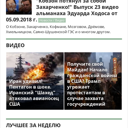
"Кобзон потянул за собой
6-09-2018,
Захарченко!" Выпуск 23 видео
16:14
альманаха Эдуарда Ходоса от
05.09.2018 г.
Новости / Видео
О Кобзоне, Захарченко, Кофмане, Мозговом, Дрёмове,
Хмельницком, Саяно-Шушенской ГЭС и о многом другом.
ВИДЕО
Получите свой
Майдан! Начало
гражданской войны
Иран удивил!
в США? Трамп
Пентагон в шоке.
угрожает
Иранский "Шахед"
протестантам в
атаковал авианосец
случае захвата
США
госучреждений
ЛУЧШЕЕ ЗА НЕДЕЛЮ