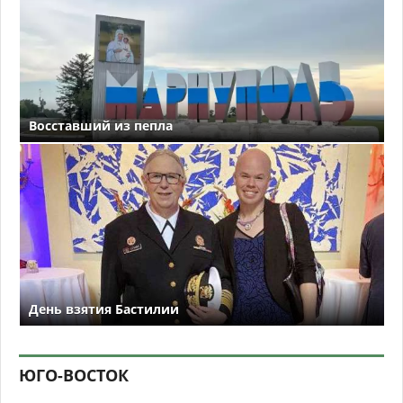
Восставший из пепла
День взятия Бастилии
ЮГО-ВОСТОК