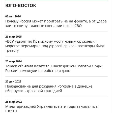
ЮГО-ВОСТОК
03 авг 2026
Почему Россия может проиграть не на фронте, а от удара
элит в спину: главные сценарии после СВО
26 мар 2025
«ВСУ ударят по Крымскому мосту новым оружием»:
морское перемирие под угрозой срыва - военкоры бьют
тревогу
20 мар 2024
Токаев объявил Казахстан наследником Золотой Орды:
России намекнули на рабство и дань
22 дек 2022
Празднование дня рождения Рогозина в Донецке
обернулось кровавой трагедией
28 мар 2022
Милитаризацией Украины все эти годы занимались
Штаты