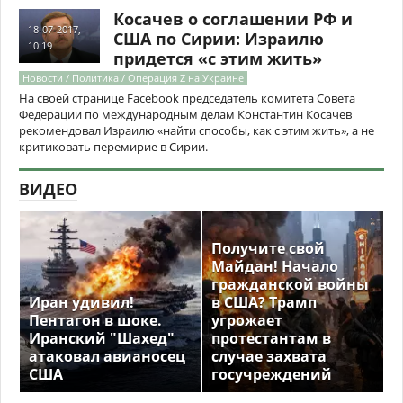
Косачев о соглашении РФ и
18-07-2017,
США по Сирии: Израилю
10:19
придется «с этим жить»
Новости / Политика / Операция Z на Украине
На своей странице Facebook председатель комитета Совета
Федерации по международным делам Константин Косачев
рекомендовал Израилю «найти способы, как с этим жить», а не
критиковать перемирие в Сирии.
ВИДЕО
Получите свой
Майдан! Начало
гражданской войны
Иран удивил!
в США? Трамп
Пентагон в шоке.
угрожает
Иранский "Шахед"
протестантам в
атаковал авианосец
случае захвата
США
госучреждений