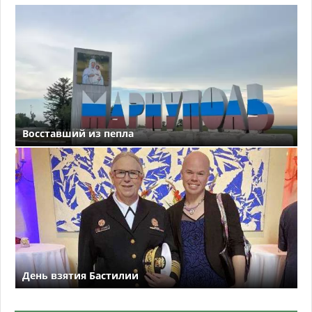
Восставший из пепла
День взятия Бастилии