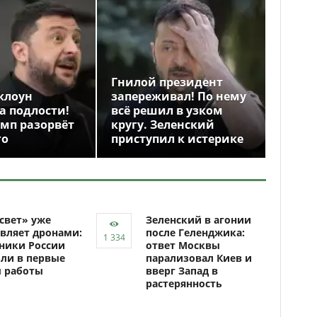
Гнилой президент
клоун
запереживал! По нему
а подлости!
всё решил в узком
амп разорвёт
кругу. Зеленский
го
приступил к истерике
свет» уже
Зеленский в агонии
вляет дронами:
после Геленджика:
ники России
ответ Москвы
ли в первые
парализовал Киев и
ы работы
вверг Запад в
растерянность