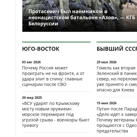
Протасевич был наёмником в
неонацистском батальоне «Азов», — КГБ
Белоруссии
ЮГО-ВОСТОК
БЫВШИЙ ССС
03 авг 2026
29 мая 2026
Почему Россия может
Гомель как вторая
проиграть не на фронте, а от
Зеленский в паник
удара элит в спину: главные
север, но перело
сценарии после СВО
уже принято и см
опасно для Киева
26 мар 2025
«ВСУ ударят по Крымскому
15 мая 2026
мосту новым оружием»:
Путин после Пара
морское перемирие под
«Дело идёт к заве
угрозой срыва - военкоры бьют
Почему ветераны 
тревогу
прощаются с Одесс
предательства