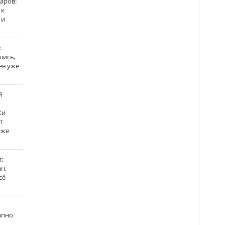
аров:
 к
 и
:
лись,
ев уже
й
Ки
т
уже
:
н,
сё
апно