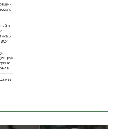
бовщик
вского
р
атый в
по
тика 5
 ВСУ
у:
Центру»
ервые
ронов
аджива