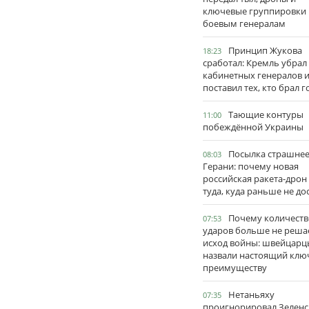
ключевые группировки
боевым генералам
Принцип Жукова
18:23
сработал: Кремль убрал
кабинетных генералов 
поставил тех, кто брал 
Тающие контуры
11:00
побеждённой Украины
Посылка страшне
08:03
Герани: почему новая
российская ракета-дрон
туда, куда раньше не до
Почему количеств
07:53
ударов больше не реша
исход войны: швейцарц
назвали настоящий клю
преимуществу
Нетаньяху
07:35
проигнорировал Зеленс