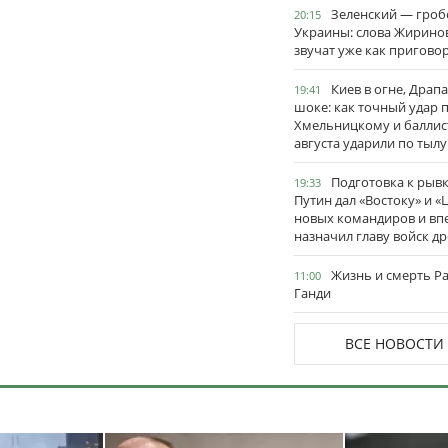
Зеленский — гро
20:15
Украины: слова Жирино
звучат уже как пригово
Киев в огне, Драп
19:41
шоке: как точный удар 
Хмельницкому и баллис
августа ударили по тылу
Подготовка к рывк
19:33
Путин дал «Востоку» и «
новых командиров и вп
назначил главу войск д
Жизнь и смерть Р
11:00
Ганди
ВСЕ НОВОСТИ