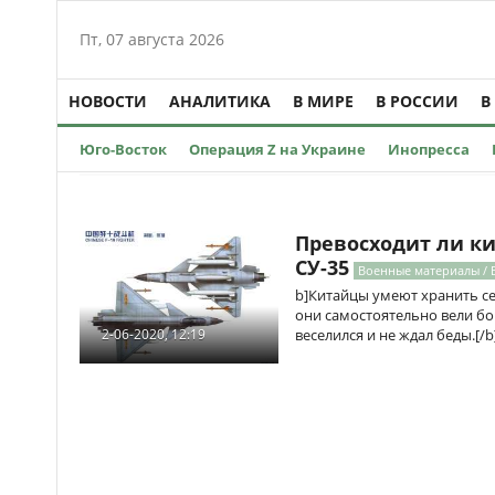
Пт, 07 августа 2026
НОВОСТИ
АНАЛИТИКА
В МИРЕ
В РОССИИ
В
Юго-Восток
Операция Z на Украине
Инопресса
Превосходит ли ки
СУ-35
Военные материалы / 
b]Китайцы умеют хранить се
они самостоятельно вели бор
веселился и не ждал беды.[/b
2-06-2020, 12:19