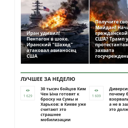
Получите св
Майдан! Нач
Иран удивил!
гражданской
Пентагон в шоке.
США? Трамп 
Иранский "Шахед"
протестантам
атаковал авианосец
захвата
США
госучрежден
ЛУЧШЕЕ ЗА НЕДЕЛЮ
30 тысяч бойцов Ким
Диверси
Чен Ына готовят к
почему 
броску на Сумы и
взорвали
Харьков: в Киеве уже
а не в за
считают это
это долж
страшнее
мобилизации