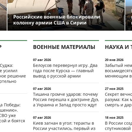
Российские военные блокировали
колонну армии США в Сирии
Р
ВОЕННЫЕ МАТЕРИАЛЫ
НАУКА И 
07 авг 2026
20 янв 2026
 Суджа:
Белоусов перевернул игру. Два
Забытый нем
е усилил
года после Курска — главный
восьмидесят
мное решение
вывод о русской армии
меняющим в
ертельно
07 авг 2026
27 ноя 2025
Тишина громче ударов: почему
Секрет вечн
Россия перешла к доктрине Дуэ,
разума: Как 
да Победы:
а Украина и Запад просто ждут
смерть и да
ршению».
СВО уже
07 авг 2026
18 ноя 2025
ой и боятся
Киев загнан в угол: теракты в
В России со
России участились, первый из
спутниковой 