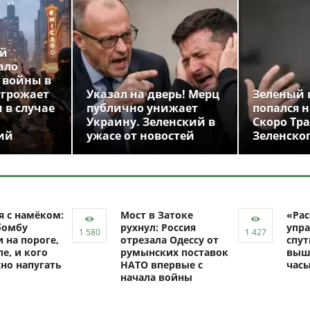
ой
ало
 войны в
угрожает
Указал на дверь! Мерц
Зеленый 
 в случае
публично унижает
попался н
Украину. Зеленский в
Скоро Тр
ий
ужасе от новостей
Зеленско
я с намёком:
Мост в Затоке
«Рас
бомбу
рухнул: Россия
упра
 на пороге,
отрезала Одессу от
спут
ле, и кого
румынских поставок
выш
но напугать
НАТО впервые с
час
начала войны