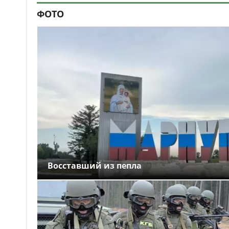
ФОТО
Восставший из пепла