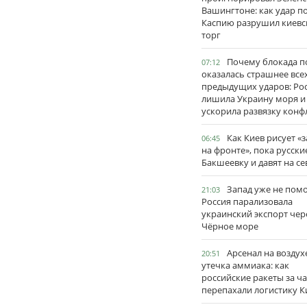
Вашингтоне: как удар п
Каспию разрушил киевс
торг
Почему блокада п
07:12
оказалась страшнее все
предыдущих ударов: Ро
лишила Украину моря и
ускорила развязку конф
Как Киев рисует «
06:45
на фронте», пока русски
Бакшеевку и давят на се
Запад уже не пом
21:03
Россия парализовала
украинский экспорт чер
Чёрное море
Арсенал на воздух
20:51
утечка аммиака: как
российские ракеты за ча
перепахали логистику К