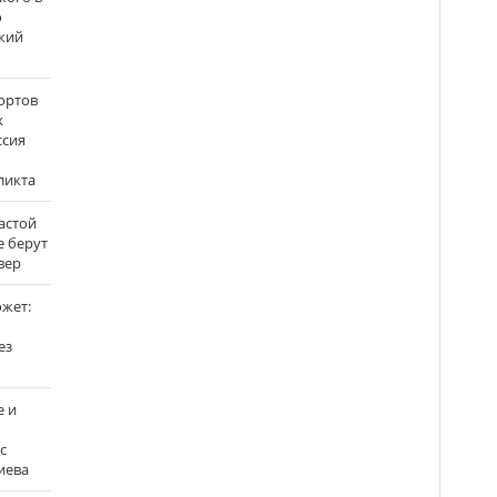
о
кий
ортов
х
ссия
ликта
застой
е берут
вер
ожет:
ез
е и
с
иева