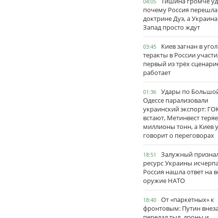
Тишина громче уд
04:05
почему Россия перешла
доктрине Дуэ, а Украина
Запад просто ждут
Киев загнан в угол
03:45
теракты в России участи
первый из трёх сценари
работает
Удары по Большо
01:36
Одессе парализовали
украинский экспорт: ГО
встают, Метинвест теряе
миллионы тонн, а Киев 
говорит о переговорах
Залужный признал
18:51
ресурс Украины исчерпа
Россия нашла ответ на в
оружие НАТО
От «паркетных» к
18:40
фронтовым: Путин внез
передал тыл, дроны и