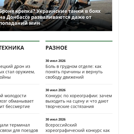
Броня крепка? Украинские танки в боях
на Донбассе разваливаются даже от
попаданий мин
ТЕХНИКА
РАЗНОЕ
30 июл 2026
ецкий дрон из
Боль в грудном отделе: как
ых стал оружием,
понять причины и вернуть
ойны
свободу движений
30 июл 2026
ой молодости
Конкурс по хореографии: зачем
мозг обманывает
выходить на сцену и что дают
рит бессмертие
творческие состязания
30 июл 2026
здали терминал
Всероссийский
связи для поездов
хореографический конкурс как