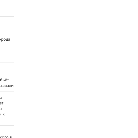
и
города
е
 бьёт
ставали
о
ет
ы
ч к
кого в