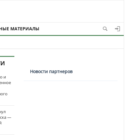
НЫЕ МАТЕРИАЛЫ
ТИ
Новости партнеров
о и
енное
ного
нул
рска —
й