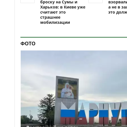
броску на Сумы и
взорвали
Харьков: в Киеве уже
а не в за
считают это
это долж
страшнее
мобилизации
ФОТО