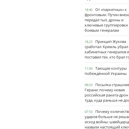
От «паркетных» к
18:40
фронтовым: Путин внез
передал тыл, дроны и
ключевые группировки
боевым генералам
Принцип Жукова
18:23
сработал: Кремль убрал
кабинетных генералов 
поставил тех, кто брал 
Тающие контуры
11:00
побеждённой Украины
Посылка страшне
08:03
Герани: почему новая
российская ракета-дрон
туда, куда раньше не до
Почему количеств
07:53
ударов больше не реша
исход войны: швейцарц
назвали настоящий клю