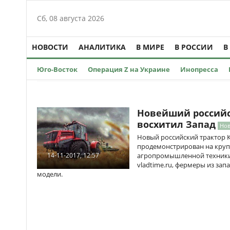
Сб, 08 августа 2026
НОВОСТИ
АНАЛИТИКА
В МИРЕ
В РОССИИ
В
Юго-Восток
Операция Z на Украине
Инопресса
Новейший российс
восхитил Запад
Нов
Новый российский трактор 
продемонстрирован на кру
агропромышленной техники 
14-11-2017, 12:57
vladtime.ru, фермеры из зап
модели.