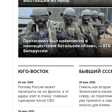
Восставший из пепла
Протасевич был наёмником в
неонацистском батальоне «Азов», — КГБ
Белоруссии
ЮГО-ВОСТОК
БЫВШИЙ ССС
03 авг 2026
29 мая 2026
Почему Россия может
Гомель как вторая
проиграть не на фронте, а от
Зеленский в паник
удара элит в спину: главные
север, но перело
сценарии после СВО
уже принято и см
опасно для Киева
26 мар 2025