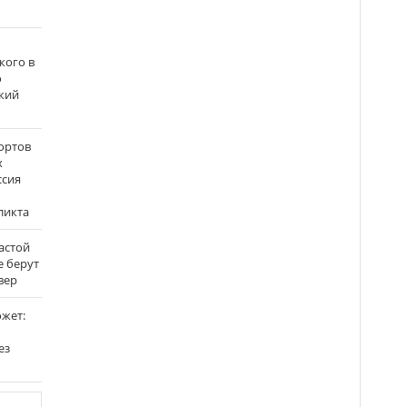
кого в
о
кий
ортов
х
ссия
ликта
застой
е берут
вер
ожет:
ез