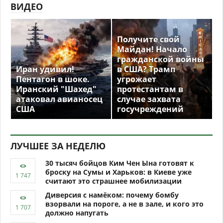
ВИДЕО
Получите свой
Майдан! Начало
гражданской войны
Иран удивил!
в США? Трамп
Пентагон в шоке.
угрожает
Иранский "Шахед"
протестантам в
атаковал авианосец
случае захвата
США
госучреждений
ЛУЧШЕЕ ЗА НЕДЕЛЮ
30 тысяч бойцов Ким Чен Ына готовят к
броску на Сумы и Харьков: в Киеве уже
считают это страшнее мобилизации
Диверсия с намёком: почему бомбу
взорвали на пороге, а не в зале, и кого это
должно напугать