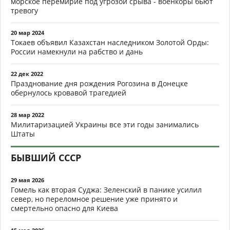
морское перемирие под угрозой срыва - военкоры бьют
тревогу
20 мар 2024
Токаев объявил Казахстан наследником Золотой Орды:
России намекнули на рабство и дань
22 дек 2022
Празднование дня рождения Рогозина в Донецке
обернулось кровавой трагедией
28 мар 2022
Милитаризацией Украины все эти годы занимались
Штаты
БЫВШИЙ СССР
29 мая 2026
Гомель как вторая Суджа: Зеленский в панике усилил
север, но переломное решение уже принято и
смертельно опасно для Киева