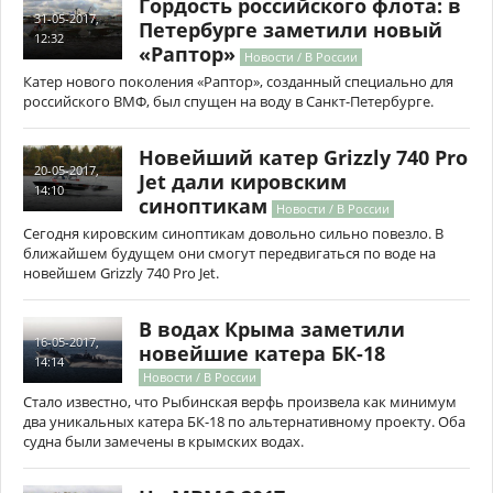
Гордость российского флота: в
31-05-2017,
Петербурге заметили новый
12:32
«Раптор»
Новости / В России
Катер нового поколения «Раптор», созданный специально для
российского ВМФ, был спущен на воду в Санкт-Петербурге.
Новейший катер Grizzly 740 Pro
20-05-2017,
Jet дали кировским
14:10
синоптикам
Новости / В России
Сегодня кировским синоптикам довольно сильно повезло. В
ближайшем будущем они смогут передвигаться по воде на
новейшем Grizzly 740 Pro Jet.
В водах Крыма заметили
16-05-2017,
новейшие катера БК-18
14:14
Новости / В России
Стало известно, что Рыбинская верфь произвела как минимум
два уникальных катера БК-18 по альтернативному проекту. Оба
судна были замечены в крымских водах.