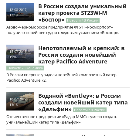
В России создали уникальный
12-08-2017,
катер проекта ST23WI-M
12:19
«Боспор»
Новости / В России
Азово-Черноморское предприятие ФГУП «Росморпорт»
получило новейшее судно с ледовым усилением «Боспор».
Непотопляемый и крепкий: в
15-07-2017,
России создали новейший
19:07
катер Pacifico Adventure
Новости / Экономика
В России впервые увидели новейший композитный катер
Pacifico Adventure 72.
Водяной «Bentley»: в России
10-07-2017,
создали новейший катер типа
13:16
«Дельфин»
Новости / В России
Отечественное предприятие «Радар ММС» сумело создать
уникальнейший катер типа «Дельфин».