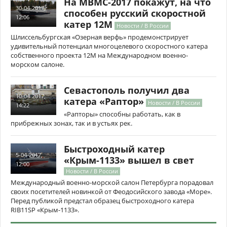
На МВМС-2017 покажут, на что
30-04-2017,
способен русский скоростной
12:06
катер 12М
Новости / В России
Шлиссельбургская «Озерная верфь» продемонстрирует
удивительный потенциал многоцелевого скоростного катера
собственного проекта 12М на Международном военно-
морском салоне.
Севастополь получил два
10-04-2017,
катера «Раптор»
Новости / В России
14:22
«Рапторы» способны работать, как в
прибрежных зонах, так и в устьях рек.
Быстроходный катер
5-04-2017,
«Крым-1133» вышел в свет
12:00
Новости / В России
Международный военно-морской салон Петербурга порадовал
своих посетителей новинкой от Феодосийского завода «Море».
Перед публикой предстал образец быстроходного катера
RIB11SP «Крым-1133».