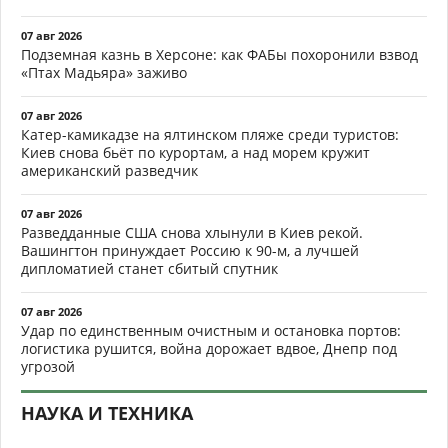
07 авг 2026
Подземная казнь в Херсоне: как ФАБы похоронили взвод
«Птах Мадьяра» заживо
07 авг 2026
Катер-камикадзе на ялтинском пляже среди туристов:
Киев снова бьёт по курортам, а над морем кружит
американский разведчик
07 авг 2026
Разведданные США снова хлынули в Киев рекой.
Вашингтон принуждает Россию к 90-м, а лучшей
дипломатией станет сбитый спутник
07 авг 2026
Удар по единственным очистным и остановка портов:
логистика рушится, война дорожает вдвое, Днепр под
угрозой
НАУКА И ТЕХНИКА