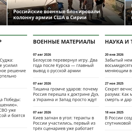
Российские военные блокировали
колонну армии США в Сирии
Р
ВОЕННЫЕ МАТЕРИАЛЫ
НАУКА И 
07 авг 2026
20 янв 2026
 Суджа:
Белоусов перевернул игру. Два
Забытый нем
е усилил
года после Курска — главный
восьмидесят
мное решение
вывод о русской армии
меняющим в
ертельно
07 авг 2026
27 ноя 2025
Тишина громче ударов: почему
Секрет вечн
Россия перешла к доктрине Дуэ,
разума: Как 
да Победы:
а Украина и Запад просто ждут
смерть и да
ршению».
СВО уже
07 авг 2026
18 ноя 2025
ой и боятся
Киев загнан в угол: теракты в
В России со
России участились, первый из
спутниковой 
трёх сценариев уже работает