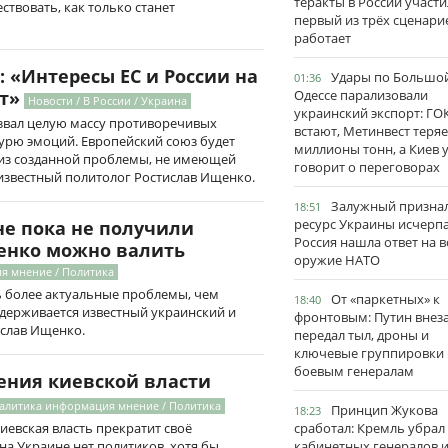
теракты в России участи
ствовать, как только станет
первый из трёх сценари
работает
 «Интересы ЕС и России на
Удары по Большо
01:36
т»
Одессе парализовали
Новости / В России / Украина
украинский экспорт: ГО
звал целую массу противоречивых
встают, Метинвест теряе
урю эмоций. Европейский союз будет
миллионы тонн, а Киев 
из созданной проблемы, не имеющей
говорит о переговорах
известный политолог Ростислав Ищенко.
Залужный признал
18:51
ресурс Украины исчерпа
не пока не получили
Россия нашла ответ на в
шенко можно валить
оружие НАТО
я мнение / Политика
ь более актуальные проблемы, чем
От «паркетных» к
18:40
держивается известный украинский и
фронтовым: Путин внез
ислав Ищенко.
передал тыл, дроны и
ключевые группировки
боевым генералам
ения киевской власти
налитика информация мнение / Политика
Принцип Жукова
18:23
иевская власть прекратит своё
сработал: Кремль убрал
на Украине нет политиков, хотя бы
кабинетных генералов 