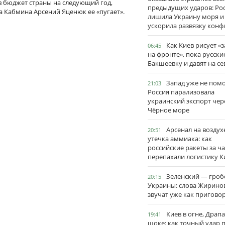
в бюджет страны на следующий год,
предыдущих ударов: Ро
а Кабмина Арсений Яценюк ее «пугает».
лишила Украину моря и
ускорила развязку конф
Как Киев рисует «
06:45
на фронте», пока русски
Бакшеевку и давят на се
Запад уже не пом
21:03
Россия парализовала
украинский экспорт чер
Чёрное море
Арсенал на воздух
20:51
утечка аммиака: как
российские ракеты за ча
перепахали логистику К
Зеленский — гро
20:15
Украины: слова Жирино
звучат уже как пригово
Киев в огне, Драп
19:41
шоке: как точный удар 