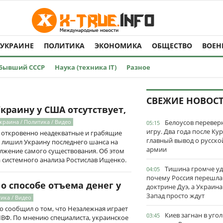
 УКРАИНЕ
ПОЛИТИКА
ЭКОНОМИКА
ОБЩЕСТВО
ВОЕН
Бывший СССР
Наука (техника IT)
Разное
СВЕЖИЕ НОВОС
краину у США отсутствует,
краина / Политика / Видео
Белоусов перевер
05:15
игру. Два года после Ку
 откровенно неадекватные и грабящие
главный вывод о русско
и лишил Украину последнего шанса на
армии
олжение самого существования. Об этом
 системного анализа Ростислав Ищенко.
Тишина громче уд
04:05
почему Россия перешла
о способе отъема денег у
доктрине Дуэ, а Украина
Запад просто ждут
ика / Видео
 сообщил о том, что Незалежная играет
Киев загнан в угол
03:45
МВФ. По мнению специалиста, украинское