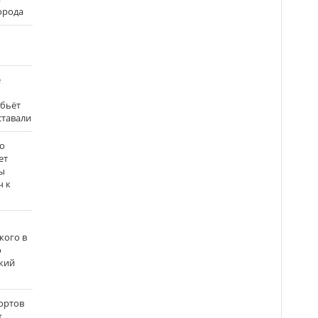
города
е
 бьёт
ставали
о
ет
ы
ч к
кого в
о
кий
ортов
х