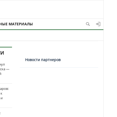
НЫЕ МАТЕРИАЛЫ
ТИ
Новости партнеров
нул
рска —
й
аров:
 к
 и
: