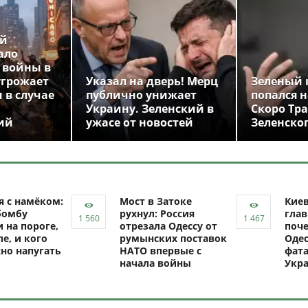
ой
ало
 войны в
угрожает
Указал на дверь! Мерц
Зеленый 
 в случае
публично унижает
попался н
Украину. Зеленский в
Скоро Тр
ий
ужасе от новостей
Зеленско
я с намёком:
Мост в Затоке
Кие
бомбу
рухнул: Россия
глав
 на пороге,
отрезала Одессу от
поче
ле, и кого
румынских поставок
Одес
но напугать
НАТО впервые с
фат
начала войны
Укр