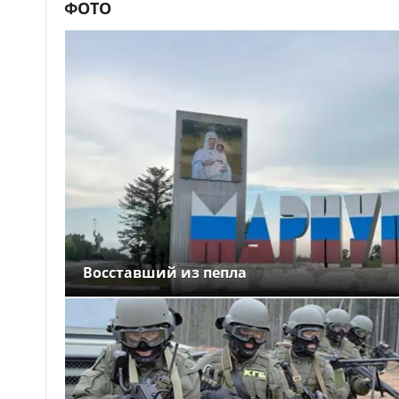
ФОТО
Восставший из пепла