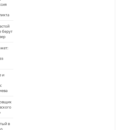
ссия
ликта
застой
е берут
вер
ожет:
ез
е и
с
иева
бовщик
вского
р
атый в
по