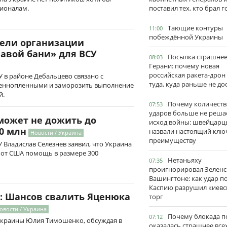
ионалам.
поставил тех, кто брал 
Тающие контуры
11:00
побеждённой Украины
ели организации
авой бани» для ВСУ
Посылка страшне
08:03
Герани: почему новая
российская ракета-дрон
 в районе Дебальцево связано с
туда, куда раньше не до
оеннопленными и заморозить выполнение
й.
Почему количеств
07:53
ударов больше не реша
может не дожить до
исход войны: швейцарц
0 млн
назвали настоящий клю
Новости / Украина
преимуществу
 Владислав Селезнев заявил, что Украина
т от США помощь в размере 300
Нетаньяху
07:35
проигнорировал Зеленс
Вашингтоне: как удар п
Каспию разрушил киевс
: Шансов свалить Яценюка
торг
овости / Украина
Почему блокада п
07:12
краины Юлия Тимошенко, обсуждая в
оказалась страшнее все