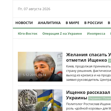
Пт, 07 августа 2026
НОВОСТИ
АНАЛИТИКА
В МИРЕ
В РОССИИ
В
Юго-Восток
Операция Z на Украине
Инопресса
Желания спасать У
отметил Ищенко
У
Киев, продолжая принимать
страну решения, фактическ
выход из кризиса и на прод
5-12-2019, 09:14
заявил руководитель Центра
Ищенко рассказал 
Украины
Украина / Полит
Политолог Ростислав Ищенко
роль «дойной коровы» для 