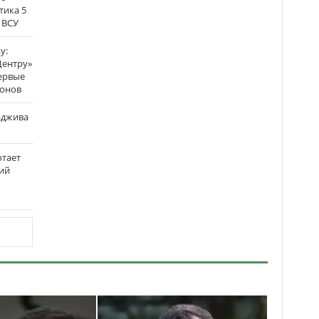
тика 5
 ВСУ
у:
Центру»
ервые
ронов
аджива
отает
ий