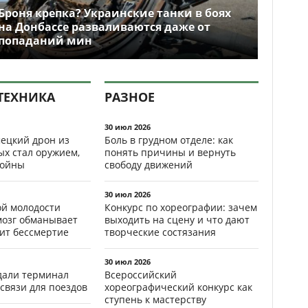
Броня крепка? Украинские танки в боях
на Донбассе разваливаются даже от
попаданий мин
ТЕХНИКА
РАЗНОЕ
30 июл 2026
ецкий дрон из
Боль в грудном отделе: как
ых стал оружием,
понять причины и вернуть
ойны
свободу движений
30 июл 2026
ой молодости
Конкурс по хореографии: зачем
мозг обманывает
выходить на сцену и что дают
рит бессмертие
творческие состязания
30 июл 2026
здали терминал
Всероссийский
связи для поездов
хореографический конкурс как
ступень к мастерству