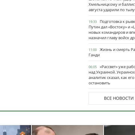
Хмельницкому и баллис
августа ударили по тылу
Подготовка к рывк
19:33
Путин дал «Востоку» и «
новых командиров и вп
назначил главу войск д
Жизнь и смерть Р
11:00
Ганди
«Рассвет» уже раб
06:05
над Украиной. Украинск
аналитик сказал, как его
остановить
ВСЕ НОВОСТИ