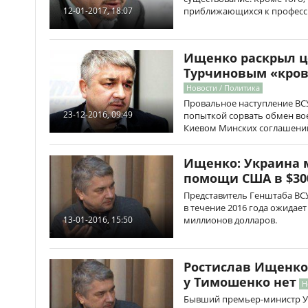
приближающихся к професс
12-01-2017, 18:07
Ищенко раскрыл ц
Турчиновым «кров
Новости / Политика
Провальное наступление ВСУ
23-12-2016, 09:49
попыткой сорвать обмен в
Киевом Минских соглашени
Ищенко: Украина 
помощи США в $30
Представитель Генштаба ВСУ
в течение 2016 года ожидае
миллионов долларов.
13-01-2016, 15:50
Ростислав Ищенко
у Тимошенко нет
Н
Бывший премьер-министр У