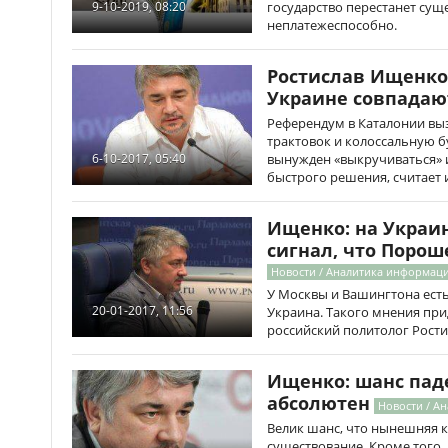
государство перестанет суще
9-10-2019, 08:20
неплатежеспособно.
Ростислав Ищенко:
Украине совпадаю
Референдум в Каталонии вы
трактовок и колоссальную б
вынужден «выкручиваться» 
6-10-2017, 05:40
быстрого решения, считает 
Ищенко: на Украи
сигнал, что Поро
Новости / Аналитика информаци
У Москвы и Вашингтона ест
20-01-2017, 11:56
Украина. Такого мнения при
российский политолог Рост
Ищенко: шанс пад
абсолютен
Новости / А
Велик шанс, что нынешняя к
существование. Кроме того, 