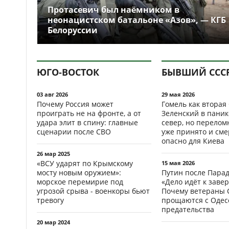
Протасевич был наёмником в
неонацистском батальоне «Азов», — КГБ
Белоруссии
ЮГО-ВОСТОК
БЫВШИЙ ССС
03 авг 2026
29 мая 2026
Почему Россия может
Гомель как вторая
проиграть не на фронте, а от
Зеленский в паник
удара элит в спину: главные
север, но перело
сценарии после СВО
уже принято и см
опасно для Киева
26 мар 2025
«ВСУ ударят по Крымскому
15 мая 2026
мосту новым оружием»:
Путин после Пара
морское перемирие под
«Дело идёт к заве
угрозой срыва - военкоры бьют
Почему ветераны 
тревогу
прощаются с Одесс
предательства
20 мар 2024