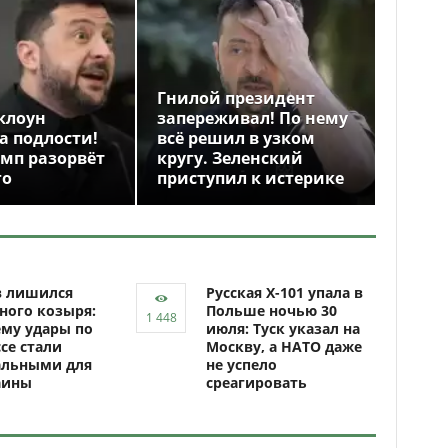
Гнилой президент
клоун
запереживал! По нему
а подлости!
всё решил в узком
амп разорвёт
кругу. Зеленский
го
приступил к истерике
в лишился
Русская Х-101 упала в
ного козыря:
Польше ночью 30
му удары по
июля: Туск указал на
се стали
Москву, а НАТО даже
альными для
не успело
аины
среагировать