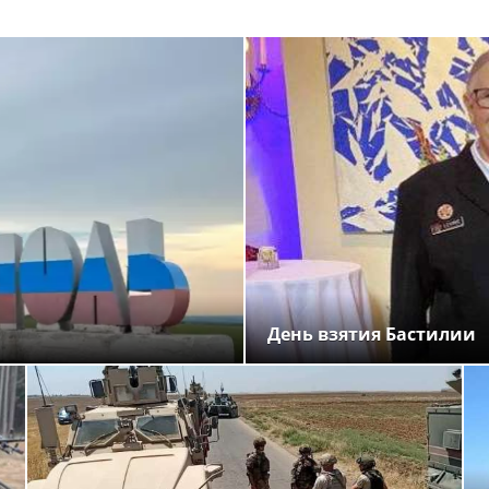
День взятия Бастилии