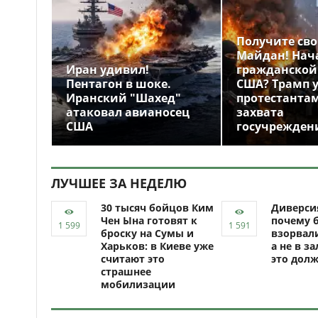
Получите св
Майдан! Нач
Иран удивил!
гражданской
Пентагон в шоке.
США? Трамп 
Иранский "Шахед"
протестантам
атаковал авианосец
захвата
США
госучрежден
ЛУЧШЕЕ ЗА НЕДЕЛЮ
30 тысяч бойцов Ким
Диверси
Чен Ына готовят к
почему 
броску на Сумы и
взорвали
Харьков: в Киеве уже
а не в за
считают это
это долж
страшнее
мобилизации