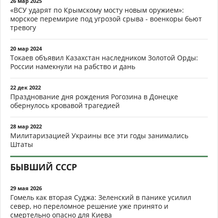
26 мар 2025
«ВСУ ударят по Крымскому мосту новым оружием»:
морское перемирие под угрозой срыва - военкоры бьют
тревогу
20 мар 2024
Токаев объявил Казахстан наследником Золотой Орды:
России намекнули на рабство и дань
22 дек 2022
Празднование дня рождения Рогозина в Донецке
обернулось кровавой трагедией
28 мар 2022
Милитаризацией Украины все эти годы занимались
Штаты
БЫВШИЙ СССР
29 мая 2026
Гомель как вторая Суджа: Зеленский в панике усилил
север, но переломное решение уже принято и
смертельно опасно для Киева