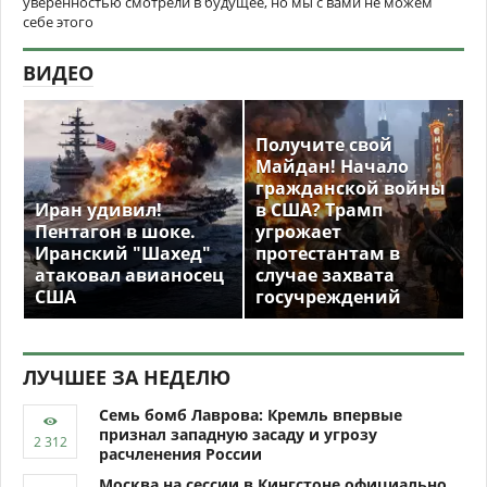
уверенностью смотрели в будущее, но мы с вами не можем
себе этого
ВИДЕО
Получите свой
Майдан! Начало
гражданской войны
Иран удивил!
в США? Трамп
Пентагон в шоке.
угрожает
Иранский "Шахед"
протестантам в
атаковал авианосец
случае захвата
США
госучреждений
ЛУЧШЕЕ ЗА НЕДЕЛЮ
Семь бомб Лаврова: Кремль впервые
признал западную засаду и угрозу
расчленения России
Москва на сессии в Кингстоне официально