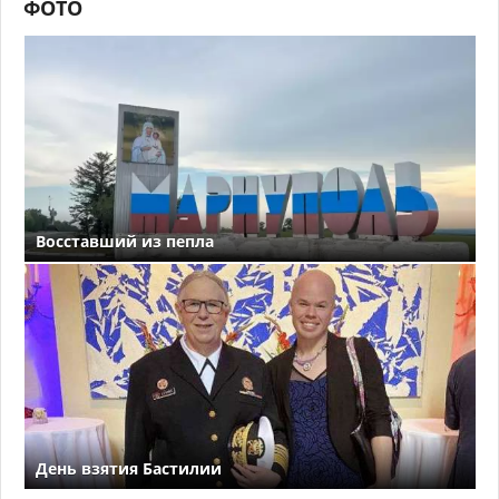
ФОТО
Восставший из пепла
День взятия Бастилии