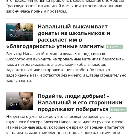
Его последняя попытка привлечь к себе внимание с помощью
"расследования" о кишечной инфекции в московских школах
закончилась полным провалом.
Навальный выкачивает
30-12-2018,
донаты из школьников и
15:05
рассылает им в
«благодарность» утиные магниты
В России
Весь год Навальный только и делал, что подначивал
школотронов выходить на провальные митинги и барагозить
там, а потом скидываться донатами якобы в помощь
задержанным или на продвижение штабов. Вот только
задержанные так и остаются без ничего, а штабы стремительно
закрываются.
Подайте, люди добрые! –
11-11-2018,
Навальный и его сторонники
12:48
продолжают побираться
В России
Ни для кого уже не секрет, что в последнее время дела у
одиозного блогера Алексея Навального идут из рук вон плохо.
На незаконные акции, которые он время от времени пытается
устраивать, даже в миллионных городах приходят в лучшем