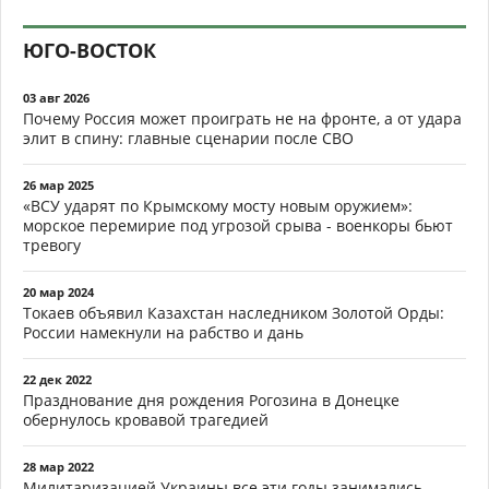
ЮГО-ВОСТОК
03 авг 2026
Почему Россия может проиграть не на фронте, а от удара
элит в спину: главные сценарии после СВО
26 мар 2025
«ВСУ ударят по Крымскому мосту новым оружием»:
морское перемирие под угрозой срыва - военкоры бьют
тревогу
20 мар 2024
Токаев объявил Казахстан наследником Золотой Орды:
России намекнули на рабство и дань
22 дек 2022
Празднование дня рождения Рогозина в Донецке
обернулось кровавой трагедией
28 мар 2022
Милитаризацией Украины все эти годы занимались