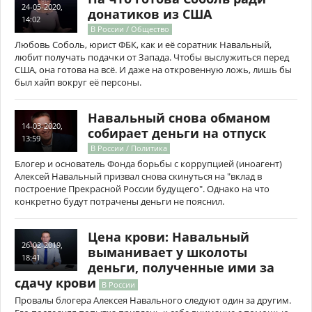
24-05-2020,
донатиков из США
14:02
В России / Общество
Любовь Соболь, юрист ФБК, как и её соратник Навальный,
любит получать подачки от Запада. Чтобы выслужиться перед
США, она готова на всё. И даже на откровенную ложь, лишь бы
был хайп вокруг её персоны.
Навальный снова обманом
14-03-2020,
собирает деньги на отпуск
13:59
В России / Политика
Блогер и основатель Фонда борьбы с коррупцией (иноагент)
Алексей Навальный призвал снова скинуться на "вклад в
построение Прекрасной России будущего". Однако на что
конкретно будут потрачены деньги не пояснил.
Цена крови: Навальный
26-02-2019,
выманивает у школоты
18:41
деньги, полученные ими за
сдачу крови
В России
Провалы блогера Алексея Навального следуют один за другим.