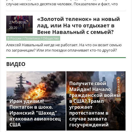
случае несколько десятков человек. Показателен и факт, что
«Золотой теленок» на новый
27-10-2018,
лад, или На что отдыхает в
20:20
Вене Навальный с семьей?
В России / Политика / Общество
Алексей Навальный нигде не работает. На что он возит семью
по заграницам? Или эти поездки оплачивает кто-то другой?
ВИДЕО
Получите свой
Майдан! Начало
гражданской войны
Иран удивил!
в США? Трамп
Пентагон в шоке.
угрожает
Иранский "Шахед"
протестантам в
атаковал авианосец
случае захвата
США
госучреждений