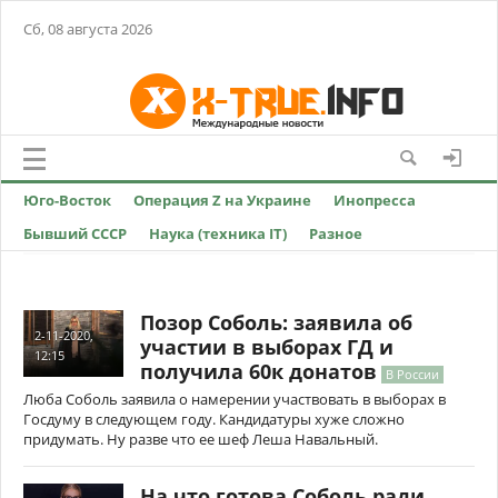
Сб, 08 августа 2026
Юго-Восток
Операция Z на Украине
Инопресса
Бывший СССР
Наука (техника IT)
Разное
Позор Соболь: заявила об
2-11-2020,
участии в выборах ГД и
12:15
получила 60к донатов
В России
Люба Соболь заявила о намерении участвовать в выборах в
Госдуму в следующем году. Кандидатуры хуже сложно
придумать. Ну разве что ее шеф Леша Навальный.
На что готова Соболь ради