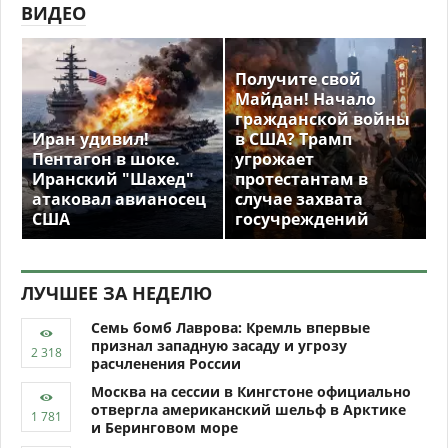
ВИДЕО
Получите свой
Майдан! Начало
гражданской войны
Иран удивил!
в США? Трамп
Пентагон в шоке.
угрожает
Иранский "Шахед"
протестантам в
атаковал авианосец
случае захвата
США
госучреждений
ЛУЧШЕЕ ЗА НЕДЕЛЮ
Семь бомб Лаврова: Кремль впервые
признал западную засаду и угрозу
расчленения России
Москва на сессии в Кингстоне официально
отвергла американский шельф в Арктике
и Беринговом море