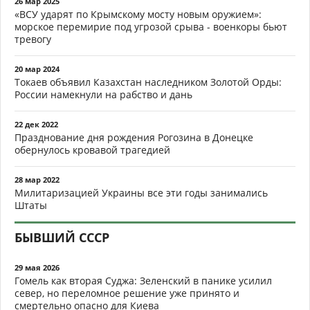
26 мар 2025
«ВСУ ударят по Крымскому мосту новым оружием»:
морское перемирие под угрозой срыва - военкоры бьют
тревогу
20 мар 2024
Токаев объявил Казахстан наследником Золотой Орды:
России намекнули на рабство и дань
22 дек 2022
Празднование дня рождения Рогозина в Донецке
обернулось кровавой трагедией
28 мар 2022
Милитаризацией Украины все эти годы занимались
Штаты
БЫВШИЙ СССР
29 мая 2026
Гомель как вторая Суджа: Зеленский в панике усилил
север, но переломное решение уже принято и
смертельно опасно для Киева