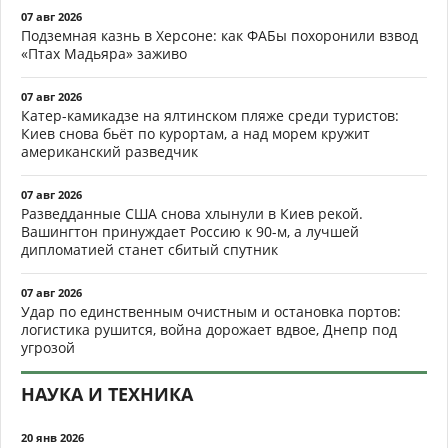
07 авг 2026
Подземная казнь в Херсоне: как ФАБы похоронили взвод
«Птах Мадьяра» заживо
07 авг 2026
Катер-камикадзе на ялтинском пляже среди туристов:
Киев снова бьёт по курортам, а над морем кружит
американский разведчик
07 авг 2026
Разведданные США снова хлынули в Киев рекой.
Вашингтон принуждает Россию к 90-м, а лучшей
дипломатией станет сбитый спутник
07 авг 2026
Удар по единственным очистным и остановка портов:
логистика рушится, война дорожает вдвое, Днепр под
угрозой
НАУКА И ТЕХНИКА
20 янв 2026