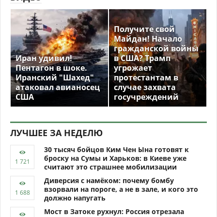
Получите свой
Майдан! Начало
гражданской войны
Иран удивил!
в США? Трамп
Пентагон в шоке.
угрожает
Иранский "Шахед"
протестантам в
атаковал авианосец
случае захвата
США
госучреждений
ЛУЧШЕЕ ЗА НЕДЕЛЮ
30 тысяч бойцов Ким Чен Ына готовят к
броску на Сумы и Харьков: в Киеве уже
считают это страшнее мобилизации
Диверсия с намёком: почему бомбу
взорвали на пороге, а не в зале, и кого это
должно напугать
Мост в Затоке рухнул: Россия отрезала