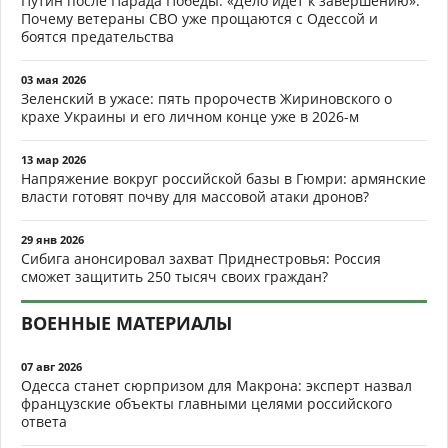
Путин после Парада Победы: «Дело идёт к завершению».
Почему ветераны СВО уже прощаются с Одессой и
боятся предательства
03 мая 2026
Зеленский в ужасе: пять пророчеств Жириновского о
крахе Украины и его личном конце уже в 2026-м
13 мар 2026
Напряжение вокруг российской базы в Гюмри: армянские
власти готовят почву для массовой атаки дронов?
29 янв 2026
Сибига анонсировал захват Приднестровья: Россия
сможет защитить 250 тысяч своих граждан?
ВОЕННЫЕ МАТЕРИАЛЫ
07 авг 2026
Одесса станет сюрпризом для Макрона: эксперт назвал
французские объекты главными целями российского
ответа