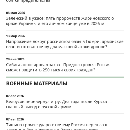
боятся предательства
03 мая 2026
Зеленский в ужасе: пять пророчеств Жириновского о
крахе Украины и его личном конце уже в 2026-м
13 мар 2026
Напряжение вокруг российской базы в Гюмри: армянские
власти готовят почву для массовой атаки дронов?
29 янв 2026
Сибига анонсировал захват Приднестровья: Россия
сможет защитить 250 тысяч своих граждан?
ВОЕННЫЕ МАТЕРИАЛЫ
07 авг 2026
Белоусов перевернул игру. Два года после Курска —
главный вывод о русской армии
07 авг 2026
Тишина громче ударов: почему Россия перешла к
доктрине Дуэ, а Украина и Запад просто ждут