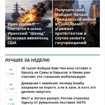
Получите свой
Майдан! Начало
гражданской войны
Иран удивил!
в США? Трамп
Пентагон в шоке.
угрожает
Иранский "Шахед"
протестантам в
атаковал авианосец
случае захвата
США
госучреждений
ЛУЧШЕЕ ЗА НЕДЕЛЮ
30 тысяч бойцов Ким Чен Ына готовят к
броску на Сумы и Харьков: в Киеве уже
считают это страшнее мобилизации
Диверсия с намёком: почему бомбу
взорвали на пороге, а не в зале, и кого это
должно напугать
Мост в Затоке рухнул: Россия отрезала
Одессу от румынских поставок НАТО