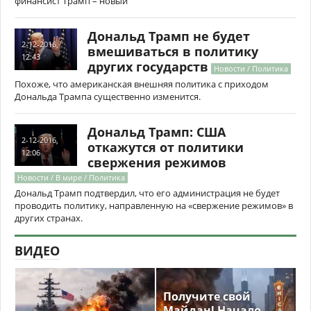
финансист Трамп – новый
Дональд Трамп не будет
2-12-2016,
вмешиваться в политику
12:43
других государств
Новости / Политика
Похоже, что американская внешняя политика с приходом
Дональда Трампа существенно изменится.
Дональд Трамп: США
2-12-2016,
откажутся от политики
12:06
свержения режимов
Новости / В мире / Политика
Дональд Трамп подтвердил, что его администрация не будет
проводить политику, направленную на «свержение режимов» в
других странах.
ВИДЕО
Получите свой
Майдан! Начало