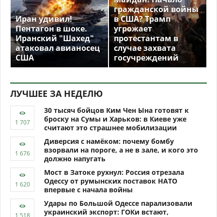
гражданской войны
Иран удивил!
в США? Трамп
Пентагон в шоке.
угрожает
Иранский "Шахед"
протестантам в
атаковал авианосец
случае захвата
США
госучреждений
ЛУЧШЕЕ ЗА НЕДЕЛЮ
30 тысяч бойцов Ким Чен Ына готовят к
броску на Сумы и Харьков: в Киеве уже
считают это страшнее мобилизации
Диверсия с намёком: почему бомбу
взорвали на пороге, а не в зале, и кого это
должно напугать
Мост в Затоке рухнул: Россия отрезала
Одессу от румынских поставок НАТО
впервые с начала войны
Удары по Большой Одессе парализовали
украинский экспорт: ГОКи встают,