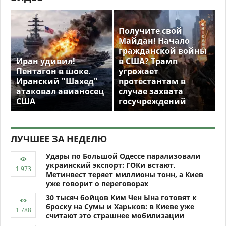
Получите свой
Майдан! Начало
гражданской войны
Иран удивил!
в США? Трамп
Пентагон в шоке.
угрожает
Иранский "Шахед"
протестантам в
атаковал авианосец
случае захвата
США
госучреждений
ЛУЧШЕЕ ЗА НЕДЕЛЮ
Удары по Большой Одессе парализовали
украинский экспорт: ГОКи встают,
Метинвест теряет миллионы тонн, а Киев
уже говорит о переговорах
30 тысяч бойцов Ким Чен Ына готовят к
броску на Сумы и Харьков: в Киеве уже
считают это страшнее мобилизации