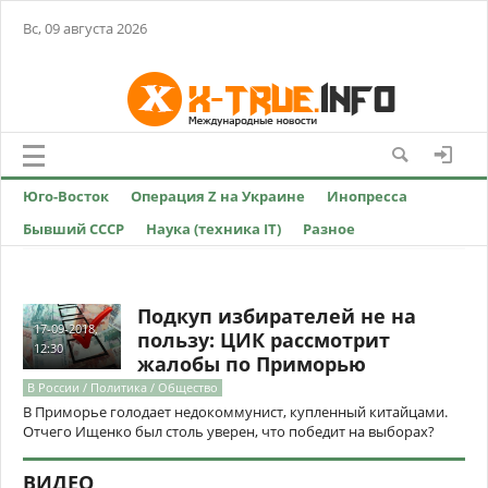
Вс, 09 августа 2026
Юго-Восток
Операция Z на Украине
Инопресса
Бывший СССР
Наука (техника IT)
Разное
Подкуп избирателей не на
17-09-2018,
пользу: ЦИК рассмотрит
12:30
жалобы по Приморью
В России / Политика / Общество
В Приморье голодает недокоммунист, купленный китайцами.
Отчего Ищенко был столь уверен, что победит на выборах?
ВИДЕО