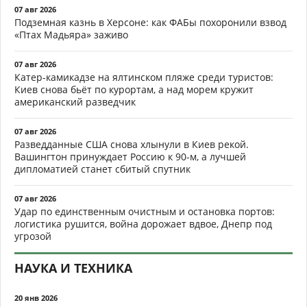
07 авг 2026
Подземная казнь в Херсоне: как ФАБы похоронили взвод
«Птах Мадьяра» заживо
07 авг 2026
Катер-камикадзе на ялтинском пляже среди туристов:
Киев снова бьёт по курортам, а над морем кружит
американский разведчик
07 авг 2026
Разведданные США снова хлынули в Киев рекой.
Вашингтон принуждает Россию к 90-м, а лучшей
дипломатией станет сбитый спутник
07 авг 2026
Удар по единственным очистным и остановка портов:
логистика рушится, война дорожает вдвое, Днепр под
угрозой
НАУКА И ТЕХНИКА
20 янв 2026