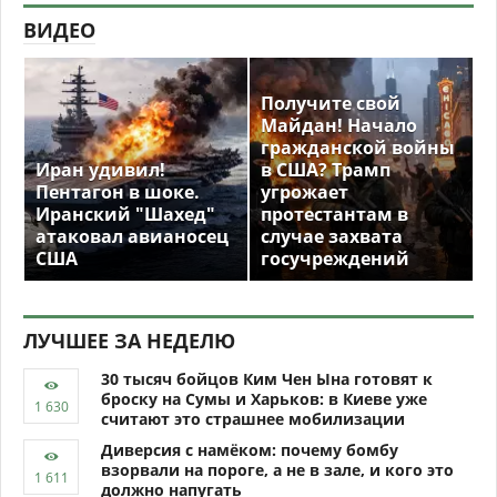
ВИДЕО
Получите свой
Майдан! Начало
гражданской войны
Иран удивил!
в США? Трамп
Пентагон в шоке.
угрожает
Иранский "Шахед"
протестантам в
атаковал авианосец
случае захвата
США
госучреждений
ЛУЧШЕЕ ЗА НЕДЕЛЮ
30 тысяч бойцов Ким Чен Ына готовят к
броску на Сумы и Харьков: в Киеве уже
считают это страшнее мобилизации
Диверсия с намёком: почему бомбу
взорвали на пороге, а не в зале, и кого это
должно напугать