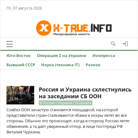
Пт, 07 августа 2026
Юго-Восток
Операция Z на Украине
Инопресса
Бывший СССР
Наука (техника IT)
Разное
Россия и Украина схлестнулись
6-12-2016,
на заседании СБ ООН
15:34
В России / Украина / Политика
Совбез ООН зачастую становится площадкой, на которой
представители стран сталкиваются лбами и искры летят во все
стороны. Обычно это происходит, когда в сторону России летят
обвинения, а та даёт уверенный отпор, в лице постпреда РФ
Виталия Чуркина.