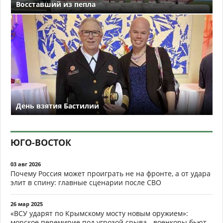
Восставший из пепла
День взятия Бастилии
ЮГО-ВОСТОК
03 авг 2026
Почему Россия может проиграть не на фронте, а от удара
элит в спину: главные сценарии после СВО
26 мар 2025
«ВСУ ударят по Крымскому мосту новым оружием»:
морское перемирие под угрозой срыва - военкоры бьют