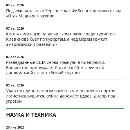
07 авг 2026
Подземная казнь в Херсоне: как ФАБы похоронили взвод
«Птах Мадьяра» заживо
07 авг 2026
Катер-камикадзе на ялтинском пляже среди туристов:
Киев снова бьёт по курортам, а над морем кружит
американский разведчик
07 авг 2026
Разведданные США снова хлынули в Киев рекой.
Вашингтон принуждает Россию к 90-м, а лучшей
дипломатией станет сбитый спутник
07 авг 2026
Удар по единственным очистным и остановка портов:
логистика рушится, война дорожает вдвое, Днепр под
угрозой
НАУКА И ТЕХНИКА
20 янв 2026