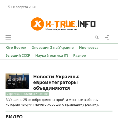
Сб, 08 августа 2026
Юго-Восток
Операция Z на Украине
Инопресса
Бывший СССР
Наука (техника IT)
Разное
Новости Украины:
29-08-2015,
евроинтеграторы
20:32
объединяются
Украина / Политика / Разное
В Украине 25 октября должны пройти местные выборы,
которые не сулят ничего хорошего правящему режиму.
ВИДЕО