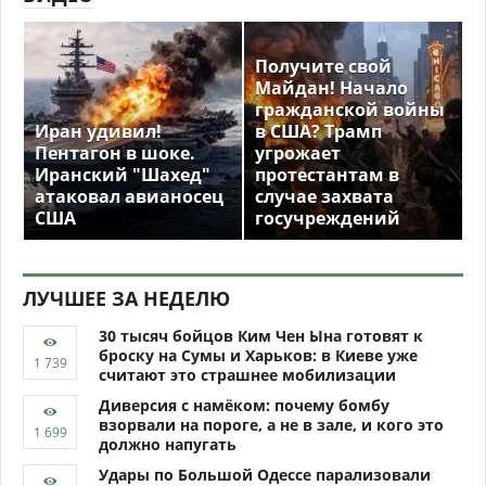
Получите свой
Майдан! Начало
гражданской войны
Иран удивил!
в США? Трамп
Пентагон в шоке.
угрожает
Иранский "Шахед"
протестантам в
атаковал авианосец
случае захвата
США
госучреждений
ЛУЧШЕЕ ЗА НЕДЕЛЮ
30 тысяч бойцов Ким Чен Ына готовят к
броску на Сумы и Харьков: в Киеве уже
считают это страшнее мобилизации
Диверсия с намёком: почему бомбу
взорвали на пороге, а не в зале, и кого это
должно напугать
Удары по Большой Одессе парализовали