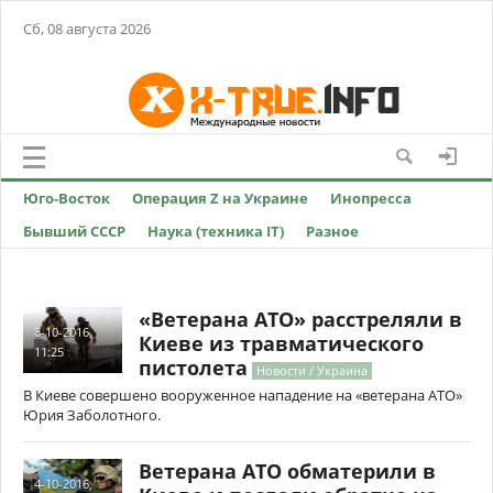
Сб, 08 августа 2026
Юго-Восток
Операция Z на Украине
Инопресса
Бывший СССР
Наука (техника IT)
Разное
«Ветерана АТО» расстреляли в
8-10-2016,
Киеве из травматического
11:25
пистолета
Новости / Украина
В Киеве совершено вооруженное нападение на «ветерана АТО»
Юрия Заболотного.
Ветерана АТО обматерили в
4-10-2016,