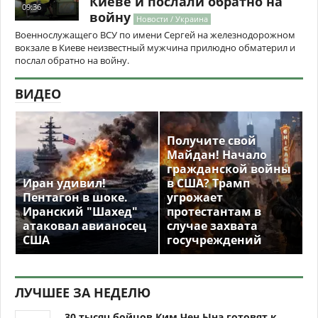
Киеве и послали обратно на
09:36
войну
Новости / Украина
Военнослужащего ВСУ по имени Сергей на железнодорожном
вокзале в Киеве неизвестный мужчина прилюдно обматерил и
послал обратно на войну.
ВИДЕО
Получите свой
Майдан! Начало
гражданской войны
Иран удивил!
в США? Трамп
Пентагон в шоке.
угрожает
Иранский "Шахед"
протестантам в
атаковал авианосец
случае захвата
США
госучреждений
ЛУЧШЕЕ ЗА НЕДЕЛЮ
30 тысяч бойцов Ким Чен Ына готовят к