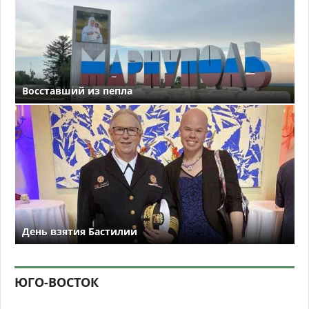
Восставший из пепла
День взятия Бастилии
ЮГО-ВОСТОК