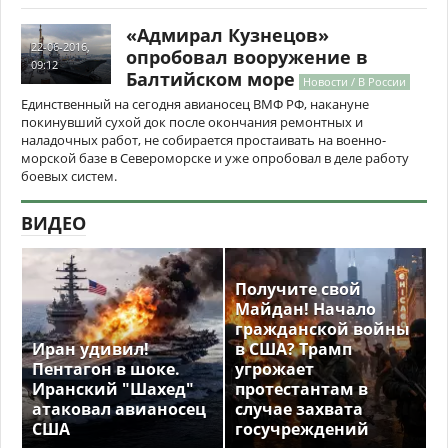
«Адмирал Кузнецов»
22-06-2016,
опробовал вооружение в
09:12
Балтийском море
Новости / В России
Единственный на сегодня авианосец ВМФ РФ, накануне
покинувший сухой док после окончания ремонтных и
наладочных работ, не собирается простаивать на военно-
морской базе в Североморске и уже опробовал в деле работу
боевых систем.
ВИДЕО
Получите свой
Майдан! Начало
гражданской войны
Иран удивил!
в США? Трамп
Пентагон в шоке.
угрожает
Иранский "Шахед"
протестантам в
атаковал авианосец
случае захвата
США
госучреждений