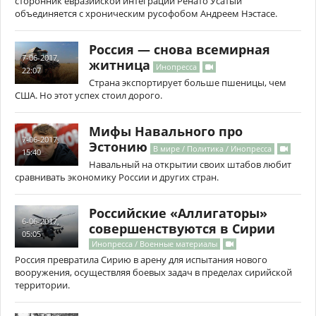
сторонник евразийской интеграции Ренато Усатый
объединяется с хроническим русофобом Андреем Нэстасе.
Россия — снова всемирная
7-06-2017,
житница
Инопресса
22:07
Страна экспортирует больше пшеницы, чем
США. Но этот успех стоил дорого.
Мифы Навального про
7-06-2017,
Эстонию
В мире / Политика / Инопресса
15:40
Навальный на открытии своих штабов любит
сравнивать экономику России и других стран.
Российские «Аллигаторы»
6-06-2017,
совершенствуются в Сирии
05:05
Инопресса / Военные материалы
Россия превратила Сирию в арену для испытания нового
вооружения, осуществляя боевых задач в пределах сирийской
территории.