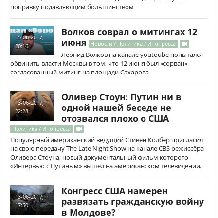
поправку подавляющим большинством
Волков соврал о митингах 12
15-06-2017,
июня
Новости / Политика / Инопресса
20:16
Леонид Волков на канале youtoube попытался
обвинить власти Москвы в том, что 12 июня был «сорван»
согласованный митинг на площади Сахарова
Оливер Стоун: Путин ни в
13-06-2017,
одной нашей беседе не
22:28
отозвался плохо о США
Политика / Инопресса
Популярный американский ведущий Стивен Колбэр пригласил
на свою передачу The Late Night Show на канале CBS режиссёра
Оливера Стоуна, новый документальный фильм которого
«Интервью с Путиным» вышел на американском телевидении.
Конгресс США намерен
13-06-2017,
развязать гражданскую войну
17:50
в Молдове?