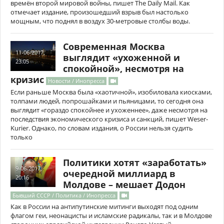
времён второй мировой войны, пишет The Daily Mail. Как
отмечает издание, произошедший взрыв был настолько
мощным, что поднял в воздух 30-метровые столбы воды.
Современная Москва
11-06-2017,
выглядит «ухоженной и
23:05
спокойной», несмотря на
кризис
Новости / Инопресса
Если раньше Москва была «хаотичной», изобиловала киосками,
толпами людей, попрошайками и пьяницами, то сегодня она
выглядит «гораздо спокойнее и ухоженнее», даже несмотря на
последствия экономического кризиса и санкций, пишет Weser-
Kurier. Однако, по словам издания, о России нельзя судить
только
Политики хотят «заработать»
9-06-2017,
очередной миллиард в
20:16
Молдове – мешает Додон
Бывший СССР / Политика / Инопресса
Как в России на антипутинские митинги выходят под одним
флагом геи, неонацисты и исламские радикалы, так и в Молдове