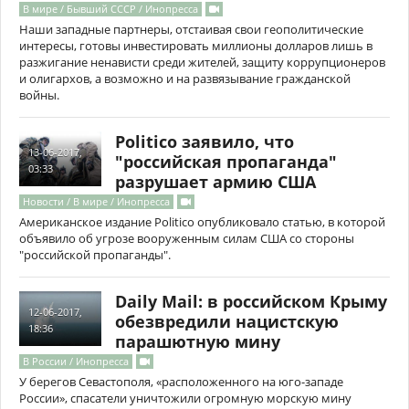
В мире / Бывший СССР / Инопресса
Наши западные партнеры, отстаивая свои геополитические
интересы, готовы инвестировать миллионы долларов лишь в
разжигание ненависти среди жителей, защиту коррупционеров
и олигархов, а возможно и на развязывание гражданской
войны.
Politico заявило, что
13-06-2017,
"российская пропаганда"
03:33
разрушает армию США
Новости / В мире / Инопресса
Американское издание Politico опубликовало статью, в которой
объявило об угрозе вооруженным силам США со стороны
"российской пропаганды".
Daily Mail: в российском Крыму
12-06-2017,
обезвредили нацистскую
18:36
парашютную мину
В России / Инопресса
У берегов Севастополя, «расположенного на юго-западе
России», спасатели уничтожили огромную морскую мину