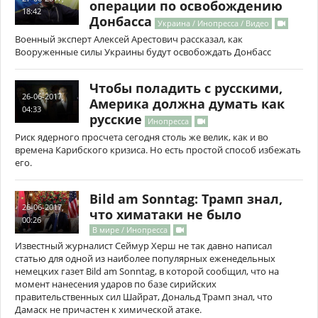
операции по освобождению
18:42
Донбасса
Украина / Инопресса / Видео
Военный эксперт Алексей Арестович рассказал, как
Вооруженные силы Украины будут освобождать Донбасс
Чтобы поладить с русскими,
26-06-2017,
Америка должна думать как
04:33
русские
Инопресса
Риск ядерного просчета сегодня столь же велик, как и во
времена Карибского кризиса. Но есть простой способ избежать
его.
Bild am Sonntag: Трамп знал,
26-06-2017,
что химатаки не было
00:26
В мире / Инопресса
Известный журналист Сеймур Херш не так давно написал
статью для одной из наиболее популярных еженедельных
немецких газет Bild am Sonntag, в которой сообщил, что на
момент нанесения ударов по базе сирийских
правительственных сил Шайрат, Дональд Трамп знал, что
Дамаск не причастен к химической атаке.