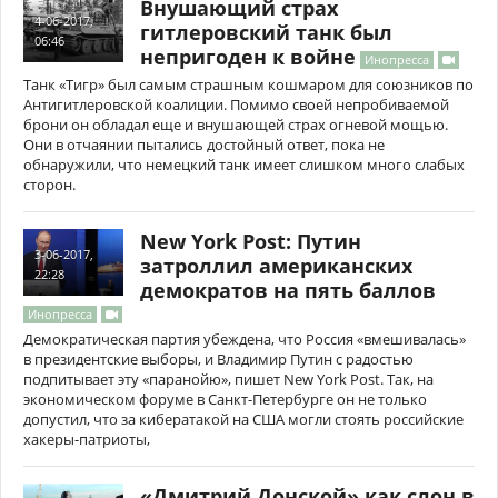
Внушающий страх
4-06-2017,
гитлеровский танк был
06:46
непригоден к войне
Инопресса
Танк «Тигр» был самым страшным кошмаром для союзников по
Антигитлеровской коалиции. Помимо своей непробиваемой
брони он обладал еще и внушающей страх огневой мощью.
Они в отчаянии пытались достойный ответ, пока не
обнаружили, что немецкий танк имеет слишком много слабых
сторон.
New York Post: Путин
3-06-2017,
затроллил американских
22:28
демократов на пять баллов
Инопресса
Демократическая партия убеждена, что Россия «вмешивалась»
в президентские выборы, и Владимир Путин с радостью
подпитывает эту «паранойю», пишет New York Post. Так, на
экономическом форуме в Санкт-Петербурге он не только
допустил, что за кибератакой на США могли стоять российские
хакеры-патриоты,
«Дмитрий Донской» как слон в