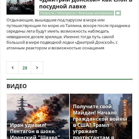
31-05-2017,
посудной лавке
07:06
Новости / Инопресса / Военные материалы
Отдыхающие, вышедшие под парусом в море или
путешествующие по морю из Таллина, вскоре после праздника
середины лета будут иметь возможность наблюдать
невиданное доселе зрелище. Именно тогда путь самой
большой в мире подводной лодки «Дмитрий Донской», с
атомным реактором и возможностью оснащения
28
ВИДЕО
Получите свой
Майдан! Начало
гражданской войны
Иран удивил!
в США? Трамп
Пентагон в шоке.
угрожает
Иранский "Шахед"
протестантам в