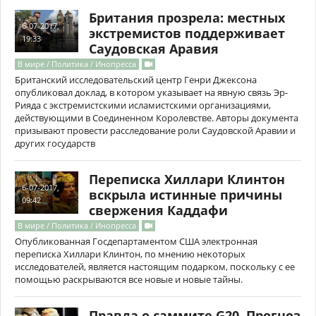
Британия прозрела: местных
6-07-2017,
экстремистов поддерживает
19:33
Саудовская Аравия
В мире / Политика / Инопресса
Британский исследовательский центр Генри Джексона
опубликовал доклад, в котором указывает на явную связь Эр-
Рияда с экстремистскими исламистскими организациями,
действующими в Соединенном Королевстве. Авторы документа
призывают провести расследование роли Саудовской Аравии и
других государств
Переписка Хиллари Клинтон
6-07-2017,
вскрыла истинные причины
09:42
свержения Каддафи
В мире / Политика / Инопресса
Опубликованная Госдепартаментом США электронная
переписка Хиллари Клинтон, по мнению некоторых
исследователей, является настоящим подарком, поскольку с ее
помощью раскрываются все новые и новые тайны.
Правда о саммите G20. Прогноз