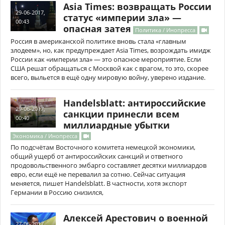
Asia Times: возвращать России
29-06-2017,
статус «империи зла» —
00:43
опасная затея
Политика / Инопресса
Россия в американской политике вновь стала «главным
злодеем», но, как предупреждает Asia Times, возрождать имидж
России как «империи зла» — это опасное мероприятие. Если
США решат обращаться с Москвой как с врагом, то это, скорее
всего, выльется в ещё одну мировую войну, уверено издание.
Handelsblatt: антироссийские
29-06-2017,
санкции принесли всем
00:40
миллиардные убытки
Экономика / Инопресса
По подсчётам Восточного комитета немецкой экономики,
общий ущерб от антироссийских санкций и ответного
продовольственного эмбарго составляет десятки миллиардов
евро, если ещё не перевалил за сотню. Сейчас ситуация
меняется, пишет Handelsblatt. В частности, хотя экспорт
Германии в Россию снизился,
Алексей Арестович о военной
27-06-2017,