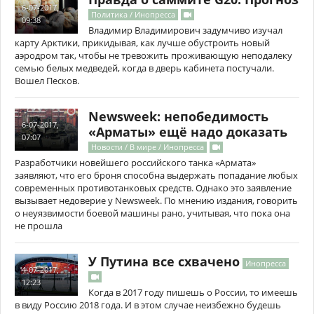
6-07-2017,
Политика / Инопресса
09:38
Владимир Владимирович задумчиво изучал
карту Арктики, прикидывая, как лучше обустроить новый
аэродром так, чтобы не тревожить проживающую неподалеку
семью белых медведей, когда в дверь кабинета постучали.
Вошел Песков.
Newsweek: непобедимость
6-07-2017,
«Арматы» ещё надо доказать
07:07
Новости / В мире / Инопресса
Разработчики новейшего российского танка «Армата»
заявляют, что его броня способна выдержать попадание любых
современных противотанковых средств. Однако это заявление
вызывает недоверие у Newsweek. По мнению издания, говорить
о неуязвимости боевой машины рано, учитывая, что пока она
не прошла
У Путина все схвачено
Инопресса
4-07-2017,
12:23
Когда в 2017 году пишешь о России, то имеешь
в виду Россию 2018 года. И в этом случае неизбежно будешь