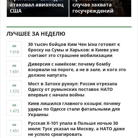
атаковал авианосец
случае захвата
США
госучреждений
ЛУЧШЕЕ ЗА НЕДЕЛЮ
30 тысяч бойцов Ким Чен Ына готовят к
броску на Сумы и Харьков: в Киеве уже
считают это страшнее мобилизации
Диверсия с намёком: почему бомбу
взорвали на пороге, а не в зале, и кого это
должно напугать
Мост в Затоке рухнул: Россия отрезала
Одессу от румынских поставок НАТО
впервые с начала войны
Киев лишился главного козыря: почему
удары по Одессе стали фатальными для
Украины
Русская Х-101 упала в Польше ночью 30
июля: Туск указал на Москву, а НАТО даже
не успело среагировать