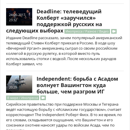
Deadline: телеведущий
24-06-2017,
Колберт «заручился»
23:32
поддержкой русских на
следующих выборах
Инопресса / Разное / Видео
Издание Deadline рассказало, зачем популярный американский
телеведущий Стивен Колберт приехал в Россию. В ходе шоу
«Вечерний Ургант» американец сыграл со своим российским
коллегой в русскую рулетку, в которой вместо пуль
использовались стопки с водкой. После нескольких раундов
Колберт заявил, что
Independent: борьба с Асадом
20-06-2017,
волнует Вашингтон куда
20:29
больше, чем разгром ИГ
В мире / Инопресса
Сирийское правительство при поддержке Москвы и Тегерана
ведёт настоящую борьбу с «Исламским государством», считает
корреспондент The Independent Роберт Фиск. В то же время, по
его словам, складывается ощущение, что Вашингтон и его
союзники охотнее наносят удары по войскам Асада, чем по