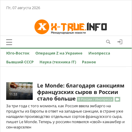
Пт, 07 августа 2026
Юго-Восток
Операция Z на Украине
Инопресса
Бывший СССР
Наука (техника IT)
Разное
Le Monde: благодаря санкциям
26-07-2017,
французских сыров в России
11:53
стало больше
В России / Инопресса
За три года с того момента, как Россия ввела эмбарго на
продукты из Европы в ответ на западные санкции, в стране уже
наладили производство отдельных сортов французского сыра,
пишет Le Monde. Теперь у россиян появился «свой» камамбер и
сен-марселен