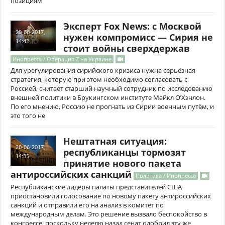
позициям
Эксперт Fox News: с Москвой
20-06-2017,
нужен компромисс — Сирия не
14:42
стоит войны сверхдержав
Инопресса / Операция Z на Украине
Для урегулирования сирийского кризиса нужна серьёзная
стратегия, которую при этом необходимо согласовать с
Россией, считает старший научный сотрудник по исследованию
внешней политики в Брукингском институте Майкл О’Хэнлон.
По его мнению, Россию не прогнать из Сирии военным путём, и
это того не
Нештатная ситуация:
20-06-2017,
республиканцы тормозят
14:35
принятие нового пакета
антироссийских санкций
Политика / Инопресса
Республиканские лидеры палаты представителей США
приостановили голосование по новому пакету антироссийских
санкций и отправили его на анализ в комитет по
международным делам. Это решение вызвало беспокойство в
конгрессе, поскольку неделю назад сенат одобрил эту же