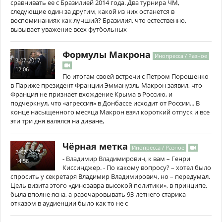
сравнивать ее с Бразилией 2014 года. Два турнира ЧМ,
следующие один за другим, какой из них останется в
воспоминаниях как лучший? Бразилия, что естественно,
вызывает уважение всех футбольных
Формулы Макрона
Инопресса / Разное
3-07-2017,
12:06
По итогам своей встречи с Петром Порошенко
в Париже президент Франции Эммануэль Макрон заявил, что
Франция не признает вхождение Крыма в Россию, и
подчеркнул, что «агрессия» в Донбассе исходит от России... В
конце насыщенного месяца Макрон взял короткий отпуск и все
эти три дня валялся на диване,
Чёрная метка
Инопресса / Разное
2-07-2017,
- Владимир Владимирович, к вам – Генри
14:58
Киссинджер. - По какому вопросу? – хотел было
спросить у секретаря Владимир Владимирович, но – передумал.
Цель визита этого «динозавра высокой политики», в принципе,
была вполне ясна, а разочаровывать 93-летнего старика
отказом в аудиенции было как то не с