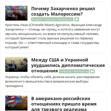
Почему Захарченко решил
24-07-2017,
создать Малороссию?
14:28
В мире / Украина / Инопресса
Кристель Неан (Christelle Néant) AgoraVox, Франция Александр
Захарченко — отнюдь не глупец, и хотя его заявления могут
звучать эмоционально, он вовсе не импульсивный человек,
который принимает столь важные решения по первому
порыву. Он — ответственный командир и глава государства,
который умеет
Между США и Украиной
22-07-2017,
ухудшились дипломатические
22:43
отношения
Новости / Инопресса
Украина, чтобы обелить себя, должна начать расследование
возможного вмешательства в американские выборы
президента
В американо-российских
20-07-2017,
отношениях пришло время
11:57
для трезвого реализма