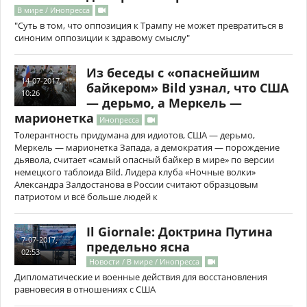
В мире / Инопресса
"Суть в том, что оппозиция к Трампу не может превратиться в
синоним оппозиции к здравому смыслу"
Из беседы с «опаснейшим
14-07-2017,
байкером» Bild узнал, что США
10:26
— дерьмо, а Меркель —
марионетка
Инопресса
Толерантность придумана для идиотов, США — дерьмо,
Меркель — марионетка Запада, а демократия — порождение
дьявола, считает «самый опасный байкер в мире» по версии
немецкого таблоида Bild. Лидера клуба «Ночные волки»
Александра Залдостанова в России считают образцовым
патриотом и всё больше людей к
Il Giornale: Доктрина Путина
7-07-2017,
предельно ясна
02:53
Новости / В мире / Инопресса
Дипломатические и военные действия для восстановления
равновесия в отношениях с США