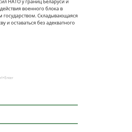
ил НАТО у границ Беларуси и
действия военного блока в
ым государством. Складывающаяся
ву и оставаться без адекватного
rl+Enter