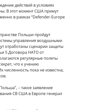
едение действий в условиях
ны. В этот момент США примут
менно в рамках “Defender-Europe
странстве Польши пройдут
системы управления воздушными
удут отработаны сценарии защиты
ьи 5 Договора НАТО от
олагаются регулярные полеты
екрет, что к учению
х численность пока не известна,
ков.
Польша”, – такое заявление
вания СВ США в Европе генерал