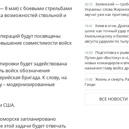
Зеленский — гро
20:15
 — 8 мая) с боевыми стрельбами
Украины: слова Жирино
звучат уже как пригово
ка возможностей ствольной и
Киев в огне, Драп
19:41
шоке: как точный удар 
операций будут посвящены
Хмельницкому и баллис
августа ударили по тылу
т повышение совместимости войск
Подготовка к рывк
19:33
Путин дал «Востоку» и «
новых командиров и вп
ппировки будет задействована
назначил главу войск д
оль войск обозначения
рийская бригада. К слову, на
Жизнь и смерть Р
11:00
dy – модернизированные
Ганди
ВСЕ НОВОСТИ
 и США.
о-Поморске запланировано
 этой задачи будет отвечать