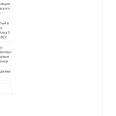
бовщик
вского
р
атый в
по
тика 5
 ВСУ
у:
Центру»
ервые
ронов
аджива