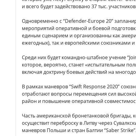
и всего будет задействовано 37 тыс. участников
Одновременно с “Defender-Europe 20” заплани
мероприятий оперативной и боевой подготовки
единым сценарием и организованны как амери
ежегодных), так и европейскими союзниками и
Среди них будет командно-штабное учение “Join
которое, вероятно, станет «испытательным по
включая доктрину боевых действий на многод
В рамках маневров “Swift Response 2020” союз
отработают вопросы перемещения сил высокой
район и повышение оперативной совместимост
Часть американской бронетанковой бригады, 
осуществит переброску в Литву через Сувалкск
маневров Польши и стран Балтии “Saber Strike”