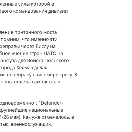
еленные силы которой в
дового командования дивизии
зведение понтонного моста
помним, что именно эти
реправы через Вислу на
абное учение стран НАТО на
онфуза для Войска Польского –
города Хелма сделал
я переправу войск через реку. К
енены полеты самолетов и
одновременно с “Defender-
 крупнейшие национальные
-26 мая). Как уже отмечалось, в
 тыс. военнослужащих.