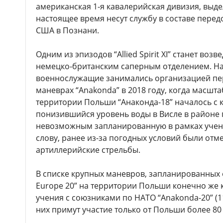
американская 1-я кавалерийская дивизия, выд
настоящее время несут службу в составе пере
США в Познани.
Одним из эпизодов “Allied Spirit XI” станет во
немецко-британским саперным отделением. На
военнослужащие занимались организацией пе
маневрах “Anakondа” в 2018 году, когда масшт
территории Польши “Анаконда-18” началось с к
понизившийся уровень воды в Висле в районе 
невозможным запланированную в рамках учени
слову, ранее из-за погодных условий были отм
артиллерийские стрельбы.
В списке крупных маневров, запланированных 
Europe 20” на территории Польши конечно же
учения с союзниками по НАТО “Anakonda-20” (11
них примут участие только от Польши более 80