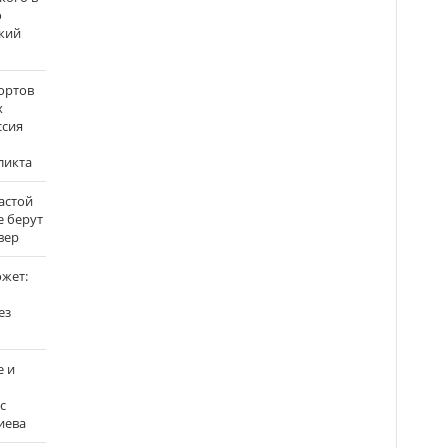
о
кий
ортов
х
ссия
ликта
застой
е берут
вер
ожет:
ез
е и
с
иева