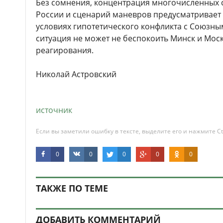
Без сомнения, концентрация многочисленных с
России и сценарий маневров предусматривает 
условиях гипотетического конфликта с Союзн
ситуация не может не беспокоить Минск и Моск
реагирования.
Николай Астровский
источник
Если вы заметили ошибку в тексте, выделите его и нажмите Ct
0
0
0
0
0
ТАКЖЕ ПО ТЕМЕ
ДОБАВИТЬ КОММЕНТАРИЙ