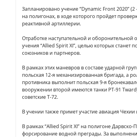
Запланировано учение “Dynamic Front 2020” (2
на полигонах, в ходе которого пройдет провер
реактивной артиллерии.
Отработке наступательной и оборонительной 
учения “Allied Spirit XI”, целью которых стане
союзников и партнеров.
В рамках этих маневров в составе ударной гру
польская 12-я механизированная бригада, а р
противника выполнит польская 9-я бронекавале
вооружении второй имеются танки PT-91 Twar
советские Т-72.
В учении также примет участие авиация Чехии
В рамках “Allied Spirit XI” на полигоне Дарвск
форсирование водной преграды. За выполнение