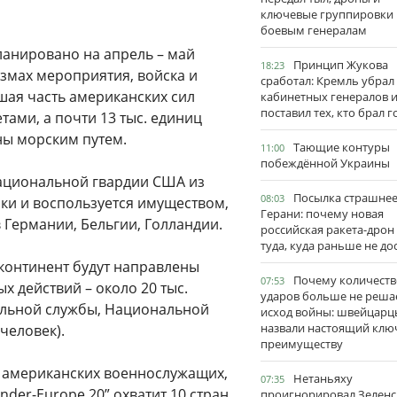
ключевые группировки
боевым генералам
анировано на апрель – май
Принцип Жукова
18:23
змах мероприятия, войска и
сработал: Кремль убрал
шая часть американских сил
кабинетных генералов 
поставил тех, кто брал 
ами, а почти 13 тыс. единиц
ны морским путем.
Тающие контуры
11:00
побеждённой Украины
Национальной гвардии США из
Посылка страшне
08:03
ики и воспользуется имуществом,
Герани: почему новая
Германии, Бельгии, Голландии.
российская ракета-дрон
туда, куда раньше не до
 континент будут направлены
Почему количеств
07:53
х действий – около 20 тыс.
ударов больше не реша
ельной службы, Национальной
исход войны: швейцарц
назвали настоящий клю
 человек).
преимуществу
с. американских военнослужащих,
Нетаньяху
07:35
nder-Europe 20” охватит 10 стран
проигнорировал Зеленс