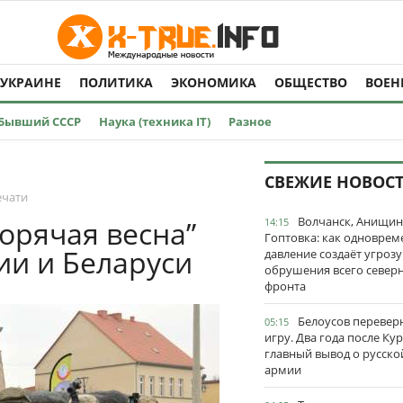
 УКРАИНЕ
ПОЛИТИКА
ЭКОНОМИКА
ОБЩЕСТВО
ВОЕН
Бывший СССР
Наука (техника IT)
Разное
СВЕЖИЕ НОВОС
ечати
Волчанск, Анищин
горячая весна”
14:15
Гоптовка: как одноврем
сии и Беларуси
давление создаёт угрозу
обрушения всего север
фронта
Белоусов перевер
05:15
игру. Два года после Ку
главный вывод о русско
армии