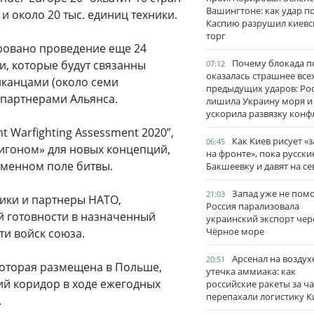
Вашингтоне: как удар п
 и около 20 тыс. единиц техники.
Каспию разрушил киевс
торг
ровано проведение еще 24
Почему блокада п
, которые будут связанны
07:12
оказалась страшнее все
канцами (около семи
предыдущих ударов: Ро
 партнерами Альянса.
лишила Украину моря и
ускорила развязку конф
t Warfighting Assessment 2020”,
Как Киев рисует «
06:45
лигоном» для новых концепций,
на фронте», пока русски
оменном поле битвы.
Бакшеевку и давят на се
Запад уже не пом
21:03
ники и партнеры НАТО,
Россия парализовала
 готовности в назначенный
украинский экспорт чер
Чёрное море
и войск союза.
Арсенал на воздух
20:51
которая размещена в Польше,
утечка аммиака: как
ий коридор в ходе ежегодных
российские ракеты за ча
перепахали логистику К
.