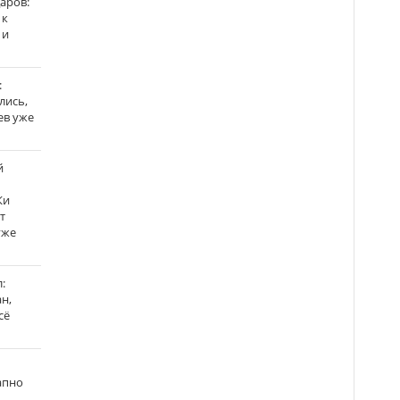
аров:
 к
 и
:
лись,
ев уже
й
Ки
т
уже
:
н,
сё
апно