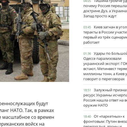
Тишина громче уд
04:05
почему Россия перешла
доктрине Дуэ, а Украина
Запад просто ждут
Киев загнан в угол
03:45
теракты в России участи
первый из трёх сценари
работает
Удары по Большо
01:36
Одессе парализовали
украинский экспорт: ГО
встают, Метинвест теряе
миллионы тонн, а Киев 
говорит о переговорах
Залужный признал
18:51
ресурс Украины исчерпа
Россия нашла ответ на в
военнослужащих будут
оружие НАТО
анг НАТО. Так, в рамках
От «паркетных» к
ое масштабное со времен
18:40
фронтовым: Путин внез
риканских войск на
передал тыл, дроны и