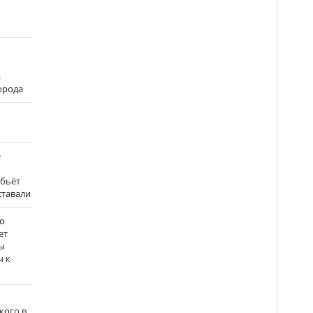
и
города
е
 бьёт
ставали
о
ет
ы
ч к
кого в