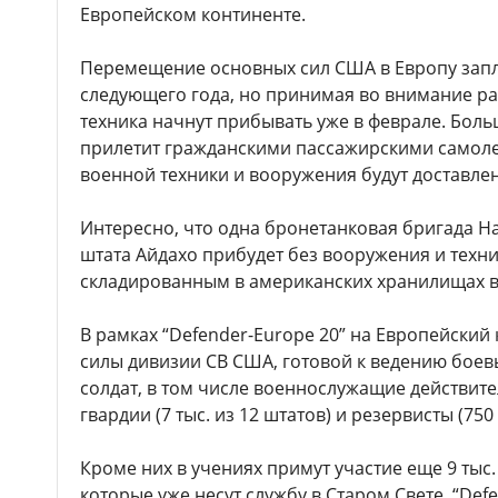
Европейском континенте.
Перемещение основных сил США в Европу запл
следующего года, но принимая во внимание ра
техника начнут прибывать уже в феврале. Боль
прилетит гражданскими пассажирскими самолет
военной техники и вооружения будут доставле
Интересно, что одна бронетанковая бригада 
штата Айдахо прибудет без вооружения и техн
складированным в американских хранилищах в 
В рамках “Defender-Europe 20” на Европейский
силы дивизии СВ США, готовой к ведению боевы
солдат, в том числе военнослужащие действит
гвардии (7 тыс. из 12 штатов) и резервисты (750
Кроме них в учениях примут участие еще 9 ты
которые уже несут службу в Старом Свете. “Defe