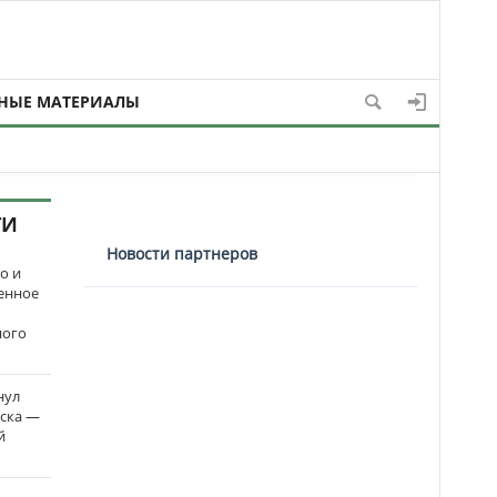
НЫЕ МАТЕРИАЛЫ
ТИ
Новости партнеров
о и
енное
ного
нул
рска —
й