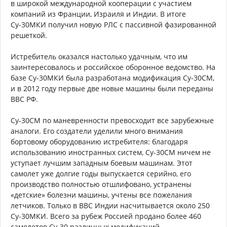
в широкой международной кооперации с участием
компаний из Франции, Израиля и Индии. В итоге
Су-30МКИ получил новую РЛС с пассивной фазированной
решеткой.
Истребитель оказался настолько удачным, что им
заинтересовалось и российское оборонное ведомство. На
базе Су-30МКИ была разработана модификация Су-30СМ,
и в 2012 году первые две новые машины были переданы
ВВС РФ.
Су-30СМ по маневренности превосходит все зарубежные
аналоги. Его создатели уделили много внимания
бортовому оборудованию истребителя: благодаря
использованию иностранных систем, Су-30СМ ничем не
уступает лучшим западным боевым машинам. Этот
самолет уже долгие годы выпускается серийно, его
производство полностью отшлифовано, устранены
«детские» болезни машины, учтены все пожелания
летчиков. Только в ВВС Индии насчитывается около 250
Су-30МКИ. Всего за рубеж Россией продано более 460
самолетов Су-30 различных модификаций.