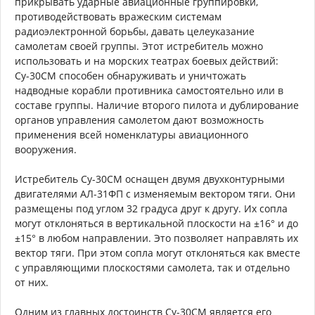
прикрывать ударные авиационные группировки,
противодействовать вражеским системам
радиоэлектронной борьбы, давать целеуказание
самолетам своей группы. Этот истребитель можно
использовать и на морских театрах боевых действий:
Су-30СМ способен обнаруживать и уничтожать
надводные корабли противника самостоятельно или в
составе группы. Наличие второго пилота и дублирование
органов управления самолетом дают возможность
применения всей номенклатуры авиационного
вооружения.
Истребитель Су-30СМ оснащен двумя двухконтурными
двигателями АЛ-31ФП с изменяемым вектором тяги. Они
размещены под углом 32 градуса друг к другу. Их сопла
могут отклоняться в вертикальной плоскости на ±16° и до
±15° в любом направлении. Это позволяет направлять их
вектор тяги. При этом сопла могут отклоняться как вместе
с управляющими плоскостями самолета, так и отдельно
от них.
Одним из главных достоинств Су-30СМ является его