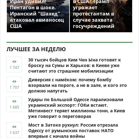
Иран удивил!
в США? Трамп
Пентагон в шоке.
угрожает
Иранский "Шахед"
протестантам в
атаковал авианосец
случае захвата
США
госучреждений
ЛУЧШЕЕ ЗА НЕДЕЛЮ
30 тысяч бойцов Ким Чен Ына готовят к
броску на Сумы и Харьков: в Киеве уже
считают это страшнее мобилизации
Диверсия с намёком: почему бомбу
взорвали на пороге, а не в зале, и кого это
должно напугать
Удары по Большой Одессе парализовали
украинский экспорт: ГОКи встают,
Метинвест теряет миллионы тонн, а Киев
уже говорит о переговорах
Мост в Затоке рухнул: Россия отрезала
Одессу от румынских поставок НАТО
впервые с начала войны