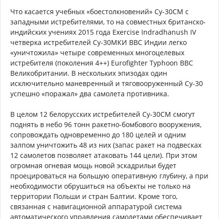
Что касается учебных «боестолкновений» Су-30СМ с
западными истребителями, то на совместных британско-
индийских учениях 2015 года Exercise Indradhanush IV
четверка истребителей Су-30МКИ ВВС Индии легко
«уничтожила» четыре современных многоцелевых
истребителя (поколения 4++) Eurofighter Typhoon ВВС
Великобритании. В нескольких эпизодах один
исключительно маневренный и тяговооруженный Су-30
успешно «поражал» два самолета противника.
В целом 12 белорусских истребителей Су-30СМ смогут
поднять в небо 96 тонн ракетно-бомбового вооружения,
сопровождать одновременно до 180 целей и одним
залпом уничтожить 48 из них (запас ракет на подвесках
12 самолетов позволяет атаковать 144 цели). При этом
огромная огневая мощь новой эскадрильи будет
проецироваться на большую оперативную глубину, а при
необходимости обрушиться на объекты не только на
территории Польши и стран Балтии. Кроме того,
связанная с навигационной аппаратурой система
автоматического управления самолетами обеспечивает