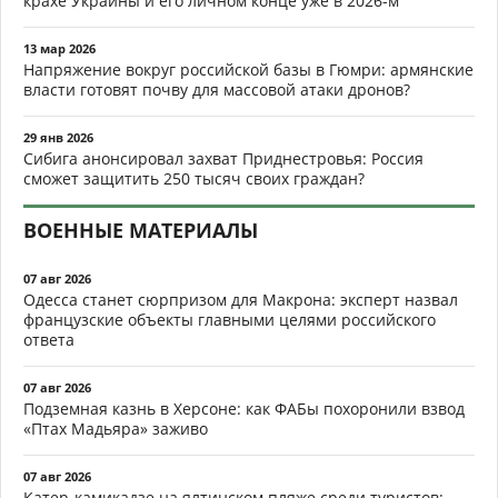
крахе Украины и его личном конце уже в 2026-м
13 мар 2026
Напряжение вокруг российской базы в Гюмри: армянские
власти готовят почву для массовой атаки дронов?
29 янв 2026
Сибига анонсировал захват Приднестровья: Россия
сможет защитить 250 тысяч своих граждан?
ВОЕННЫЕ МАТЕРИАЛЫ
07 авг 2026
Одесса станет сюрпризом для Макрона: эксперт назвал
французские объекты главными целями российского
ответа
07 авг 2026
Подземная казнь в Херсоне: как ФАБы похоронили взвод
«Птах Мадьяра» заживо
07 авг 2026
Катер-камикадзе на ялтинском пляже среди туристов: