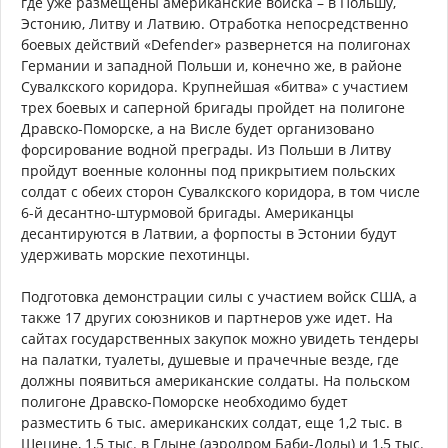
где уже размещены американские войска – в Польшу,
Эстонию, Литву и Латвию. Отработка непосредственно
боевых действий «Defender» развернется на полигонах
Германии и западной Польши и, конечно же, в районе
Сувалкского коридора. Крупнейшая «битва» с участием
трех боевых и саперной бригады пройдет на полигоне
Дравско-Поморске, а на Висле будет организовано
форсирование водной преграды. Из Польши в Литву
пройдут военные колонны под прикрытием польских
солдат с обеих сторон Сувалкского коридора, в том числе
6-й десантно-штурмовой бригады. Американцы
десантируются в Латвии, а форпосты в Эстонии будут
удерживать морские пехотинцы.
Подготовка демонстрации силы с участием войск США, а
также 17 других союзников и партнеров уже идет. На
сайтах государственных закупок можно увидеть тендеры
на палатки, туалеты, душевые и прачечные везде, где
должны появиться американские солдаты. На польском
полигоне Дравско-Поморске необходимо будет
разместить 6 тыс. американских солдат, еще 1,2 тыс. в
Щецине, 1,5 тыс. в Гдыне (аэродром Баби-Долы) и 1,5 тыс.