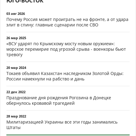
ЮГО-ВОСТОК
03 авг 2026
Почему Россия может проиграть не на фронте, а от удара
элит в спину: главные сценарии после СВО
26 мар 2025
«ВСУ ударят по Крымскому мосту новым оружием»:
морское перемирие под угрозой срыва - военкоры бьют
тревогу
20 мар 2024
Токаев объявил Казахстан наследником Золотой Орды:
России намекнули на рабство и дань
22 дек 2022
Празднование дня рождения Рогозина в Донецке
обернулось кровавой трагедией
28 мар 2022
Милитаризацией Украины все эти годы занимались
Штаты