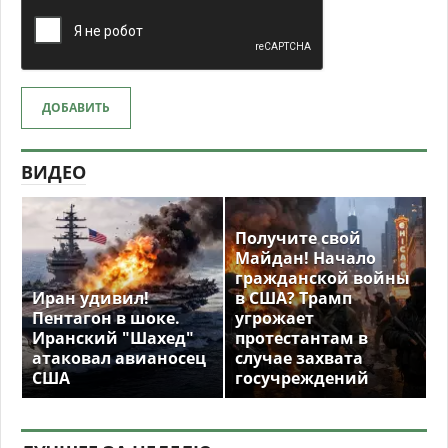
ДОБАВИТЬ
ВИДЕО
Получите свой
Майдан! Начало
гражданской войны
Иран удивил!
в США? Трамп
Пентагон в шоке.
угрожает
Иранский "Шахед"
протестантам в
атаковал авианосец
случае захвата
США
госучреждений