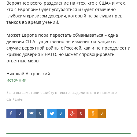
Вероятнее всего, разделение на «тех, кто с США» и «тех,
кто с Европой» будет углубляться и будет отмечено
глубоким кризисом доверия, который не заглушит рев
танков во время учений.
Может Европе пора перестать обманываться – одна
дивизия США существенно не изменит ситуацию в
случае вероятной войны с Россией, как и не преодолеет и
кризис доверия к НАТО, но может спровоцировать
ответные меры.
Николай Астровский
источник
Если вы заметили ошибку в тексте, выделите его и нажмите
Ctrl+Enter
0
0
0
0
0