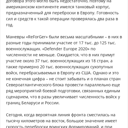
договора этого могло быть недостаточно, поэтому на
американском континенте имелся танковый корпус,
предназначенный для переброски в Европу. Готовность
сил и средств к такой операции проверялась два раза в
год.
Маневры «ReForGer» были весьма масштабными – в них в
разные годы принимали участие от 17 тыс. до 125 тыс.
военнослужащих. «Defender Europe 2020» по
численности не меньше. Ожидается, что в них примут
участие около 37 тыс. военнослужащих из 18 стран, а
также примерно 20 тыс. военнослужащих сухопутных
войск, перебрасываемых в Европу из США. Однако и это
не конечная цифра – не стоит забывать и о планах стран
Североатлантического блока провести параллельно еще
ряд мероприятий боевой подготовки, связанных единым
сценарием, что в разы увеличивает численность войск у
границ Беларуси и России.
Сегодня, когда вероятная линия фронта сместилась на
тысячу километров на восток, большое значение имеет
скорость переброски воинских формирований, и при