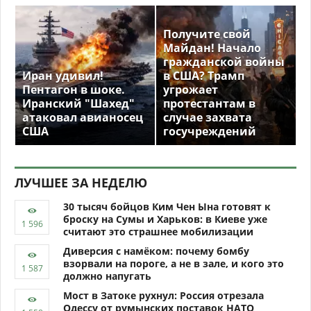
Получите свой
Майдан! Начало
гражданской войны
Иран удивил!
в США? Трамп
Пентагон в шоке.
угрожает
Иранский "Шахед"
протестантам в
атаковал авианосец
случае захвата
США
госучреждений
ЛУЧШЕЕ ЗА НЕДЕЛЮ
30 тысяч бойцов Ким Чен Ына готовят к
броску на Сумы и Харьков: в Киеве уже
считают это страшнее мобилизации
Диверсия с намёком: почему бомбу
взорвали на пороге, а не в зале, и кого это
должно напугать
Мост в Затоке рухнул: Россия отрезала
Одессу от румынских поставок НАТО