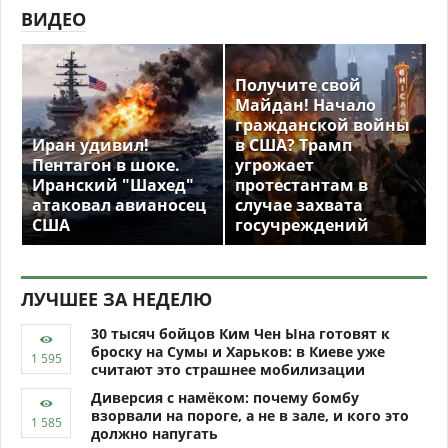
ВИДЕО
Получите свой
Майдан! Начало
гражданской войны
Иран удивил!
в США? Трамп
Пентагон в шоке.
угрожает
Иранский "Шахед"
протестантам в
атаковал авианосец
случае захвата
США
госучреждений
ЛУЧШЕЕ ЗА НЕДЕЛЮ
30 тысяч бойцов Ким Чен Ына готовят к
броску на Сумы и Харьков: в Киеве уже
считают это страшнее мобилизации
Диверсия с намёком: почему бомбу
взорвали на пороге, а не в зале, и кого это
должно напугать