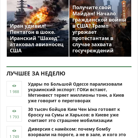
Получите свой
Майдан! Начало
гражданской войны
Иран удивил!
в США? Трамп
Пентагон в шоке.
угрожает
Иранский "Шахед"
протестантам в
атаковал авианосец
случае захвата
США
госучреждений
ЛУЧШЕЕ ЗА НЕДЕЛЮ
Удары по Большой Одессе парализовали
украинский экспорт: ГОКи встают,
Метинвест теряет миллионы тонн, а Киев
уже говорит о переговорах
30 тысяч бойцов Ким Чен Ына готовят к
броску на Сумы и Харьков: в Киеве уже
считают это страшнее мобилизации
Диверсия с намёком: почему бомбу
взорвали на пороге, а не в зале, и кого это