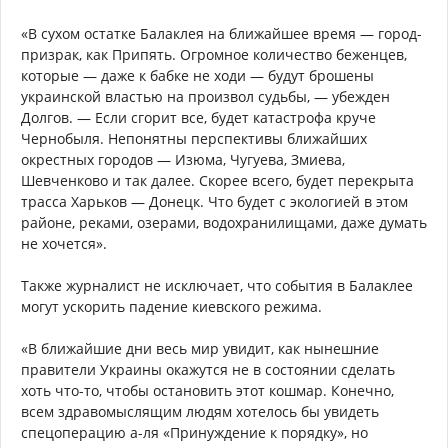
«В сухом остатке Балаклея на ближайшее время — город-
призрак, как Припять. Огромное количество беженцев,
которые — даже к бабке не ходи — будут брошены
украинской властью на произвол судьбы, — убежден
Долгов. — Если сгорит все, будет катастрофа круче
Чернобыля. Непонятны перспективы ближайших
окрестных городов — Изюма, Чугуева, Змиева,
Шевченково и так далее. Скорее всего, будет перекрыта
трасса Харьков — Донецк. Что будет с экологией в этом
районе, реками, озерами, водохранилищами, даже думать
не хочется».
Также журналист не исключает, что события в Балаклее
могут ускорить падение киевского режима.
«В ближайшие дни весь мир увидит, как нынешние
правители Украины окажутся не в состоянии сделать
хоть что-то, чтобы остановить этот кошмар. Конечно,
всем здравомыслящим людям хотелось бы увидеть
спецоперацию а-ля «Принуждение к порядку», но