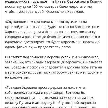
недвижимость подальше — в Киеве, Одессе или в Крыму,
поскольку даже 100 километров было недостаточно,
чтобы чувствовать себя безопасно в Харькове.
«Служившие там срочники мрачно шутили: если
произойдет взрыв, то не будет не только Балаклеи, но и
Харькова с Донецком и Днепропетровском, поскольку
снарядов и ракет там до бениной мамы, а если все это в
одночасье сдетонирует, то будет Хиросима и Нагасаки в
одном флаконе», — продолжает Долгов.
Он ставит под сомнение версию украинских силовиков,
заявивших, что склады взорвали диверсанты, и называет
ее «бредом», поскольку следователи должны побывать на
месте основных событий, к которому сейчас не подойти и
на километры.
«Граждан Украины просто держат за лохов, что,
собственно, три года и происходит. Вот если бы
следственная группа выезжала на место, нашла там
визитку Путина и авторучку Шойгу, которой подписан
приказ «Немедленно взорвать склад в Балаклее»… Но