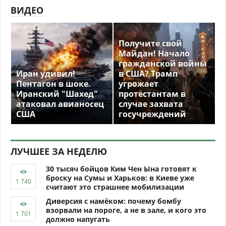
ВИДЕО
Получите свой
Майдан! Начало
гражданской войны
Иран удивил!
в США? Трамп
Пентагон в шоке.
угрожает
Иранский "Шахед"
протестантам в
атаковал авианосец
случае захвата
США
госучреждений
ЛУЧШЕЕ ЗА НЕДЕЛЮ
30 тысяч бойцов Ким Чен Ына готовят к
броску на Сумы и Харьков: в Киеве уже
считают это страшнее мобилизации
Диверсия с намёком: почему бомбу
взорвали на пороге, а не в зале, и кого это
должно напугать