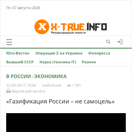
Пт, 07 августа 2026
Юго-Восток
Операция Z на Украине
Инопресса
Бывший СССР
Наука (техника IT)
Разное
В РОССИИ
ЭКОНОМИКА
/
22-03-2017, 10:04
realtribune
1 501
Версия для печати
«Газификация России – не самоцель»