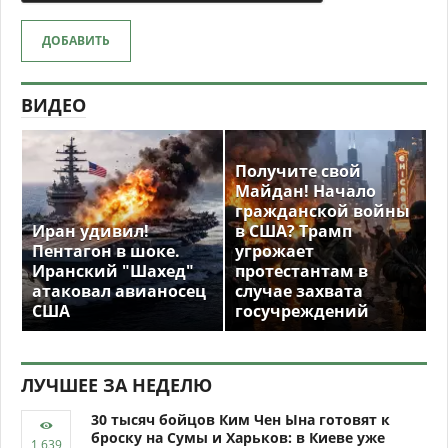
ДОБАВИТЬ
ВИДЕО
Получите свой
Майдан! Начало
гражданской войны
Иран удивил!
в США? Трамп
Пентагон в шоке.
угрожает
Иранский "Шахед"
протестантам в
атаковал авианосец
случае захвата
США
госучреждений
ЛУЧШЕЕ ЗА НЕДЕЛЮ
30 тысяч бойцов Ким Чен Ына готовят к
броску на Сумы и Харьков: в Киеве уже