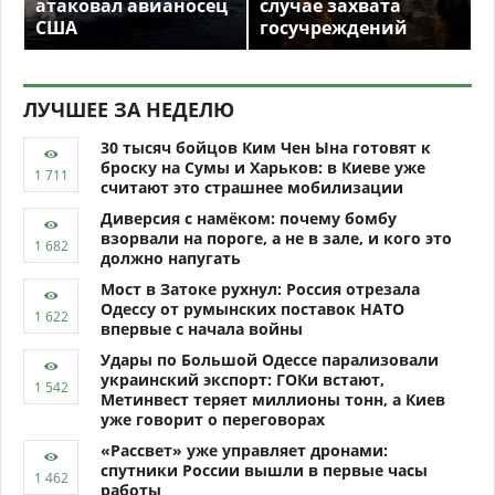
атаковал авианосец
случае захвата
США
госучреждений
ЛУЧШЕЕ ЗА НЕДЕЛЮ
30 тысяч бойцов Ким Чен Ына готовят к
броску на Сумы и Харьков: в Киеве уже
считают это страшнее мобилизации
Диверсия с намёком: почему бомбу
взорвали на пороге, а не в зале, и кого это
должно напугать
Мост в Затоке рухнул: Россия отрезала
Одессу от румынских поставок НАТО
впервые с начала войны
Удары по Большой Одессе парализовали
украинский экспорт: ГОКи встают,
Метинвест теряет миллионы тонн, а Киев
уже говорит о переговорах
«Рассвет» уже управляет дронами:
спутники России вышли в первые часы
работы