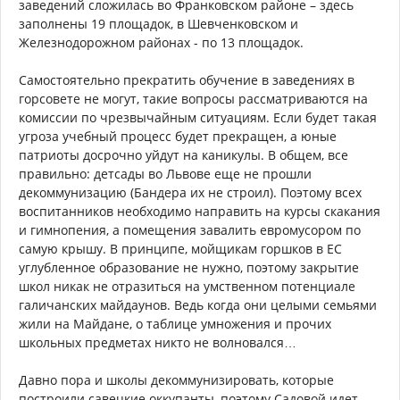
заведений сложилась во Франковском районе – здесь
заполнены 19 площадок, в Шевченковском и
Железнодорожном районах - по 13 площадок.
Самостоятельно прекратить обучение в заведениях в
горсовете не могут, такие вопросы рассматриваются на
комиссии по чрезвычайным ситуациям. Если будет такая
угроза учебный процесс будет прекращен, а юные
патриоты досрочно уйдут на каникулы. В общем, все
правильно: детсады во Львове еще не прошли
декоммунизацию (Бандера их не строил). Поэтому всех
воспитанников необходимо направить на курсы скакания
и гимнопения, а помещения завалить евромусором по
самую крышу. В принципе, мойщикам горшков в ЕС
углубленное образование не нужно, поэтому закрытие
школ никак не отразиться на умственном потенциале
галичанских майдаунов. Ведь когда они целыми семьями
жили на Майдане, о таблице умножения и прочих
школьных предметах никто не волновался…
Давно пора и школы декоммунизировать, которые
построили савецкие оккупанты, поэтому Садовой идет