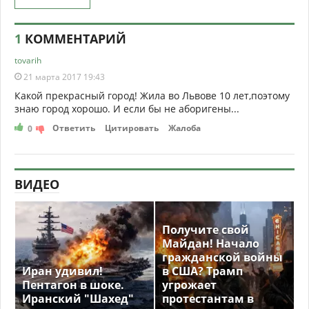
1
КОММЕНТАРИЙ
tovarih
21 марта 2017 19:43
Какой прекрасный город! Жила во Львове 10 лет,поэтому
знаю город хорошо. И если бы не аборигены...
Ответить
Цитировать
Жалоба
0
ВИДЕО
Получите свой
Майдан! Начало
гражданской войны
Иран удивил!
в США? Трамп
Пентагон в шоке.
угрожает
Иранский "Шахед"
протестантам в