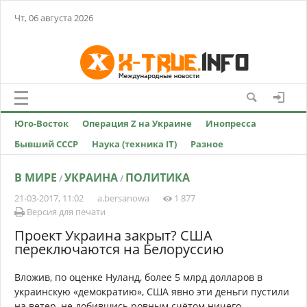
Чт, 06 августа 2026
Юго-Восток
Операция Z на Украине
Инопресса
Бывший СССР
Наука (техника IT)
Разное
В МИРЕ
УКРАИНА
ПОЛИТИКА
/
/
21-03-2017, 11:02
a.bersanowa
1 877
Версия для печати
Проект Украина закрыт? США
переключаются на Белоруссию
Вложив, по оценке Нуланд, более 5 млрд долларов в
украинскую «демократию», США явно эти деньги пустили
на ветер, не добившись ровным счётом ничего