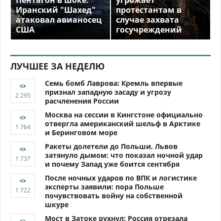
Пентагон в шоке.
угрожает
Иранский "Шахед"
протестантам в
атаковал авианосец
случае захвата
США
госучреждений
ЛУЧШЕЕ ЗА НЕДЕЛЮ
Семь бомб Лаврова: Кремль впервые
признал западную засаду и угрозу
расчленения России
Москва на сессии в Кингстоне официально
отвергла американский шельф в Арктике
и Беринговом море
Ракеты долетели до Польши, Львов
затянуло дымом: что показал ночной удар
и почему Запад уже боится сентября
После ночных ударов по ВПК и логистике
эксперты заявили: пора Польше
почувствовать войну на собственной
шкуре
Мост в Затоке рухнул: Россия отрезала