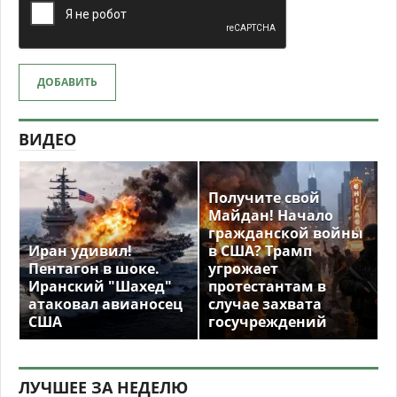
ДОБАВИТЬ
ВИДЕО
Получите свой
Майдан! Начало
гражданской войны
Иран удивил!
в США? Трамп
Пентагон в шоке.
угрожает
Иранский "Шахед"
протестантам в
атаковал авианосец
случае захвата
США
госучреждений
ЛУЧШЕЕ ЗА НЕДЕЛЮ