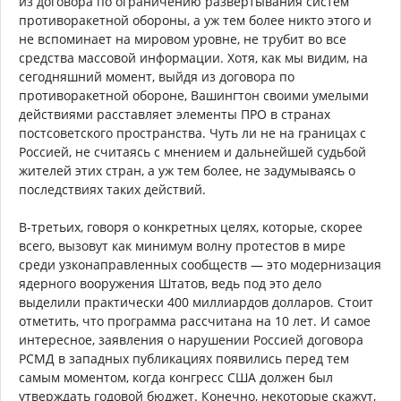
из договора по ограничению развертывания систем
противоракетной обороны, а уж тем более никто этого и
не вспоминает на мировом уровне, не трубит во все
средства массовой информации. Хотя, как мы видим, на
сегодняшний момент, выйдя из договора по
противоракетной обороне, Вашингтон своими умелыми
действиями расставляет элементы ПРО в странах
постсоветского пространства. Чуть ли не на границах с
Россией, не считаясь с мнением и дальнейшей судьбой
жителей этих стран, а уж тем более, не задумываясь о
последствиях таких действий.
В-третьих, говоря о конкретных целях, которые, скорее
всего, вызовут как минимум волну протестов в мире
среди узконаправленных сообществ — это модернизация
ядерного вооружения Штатов, ведь под это дело
выделили практически 400 миллиардов долларов. Стоит
отметить, что программа рассчитана на 10 лет. И самое
интересное, заявления о нарушении Россией договора
РСМД в западных публикациях появились перед тем
самым моментом, когда конгресс США должен был
утверждать годовой бюджет. Конечно, некоторые скажут,