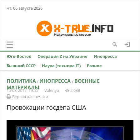
Чт, 06 августа 2026
Юго-Восток
Операция Z на Украине
Инопресса
Бывший СССР
Наука (техника IT)
Разное
ПОЛИТИКА
ИНОПРЕССА
ВОЕННЫЕ
/
/
МАТЕРИАЛЫ
15-03-2017, 19:55
Valeriya
2 638
Версия для печати
Провокации госдепа США