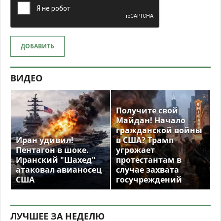
ДОБАВИТЬ
ВИДЕО
Получите свой
Майдан! Начало
гражданской войны
Иран удивил!
в США? Трамп
Пентагон в шоке.
угрожает
Иранский "Шахед"
протестантам в
атаковал авианосец
случае захвата
США
госучреждений
ЛУЧШЕЕ ЗА НЕДЕЛЮ