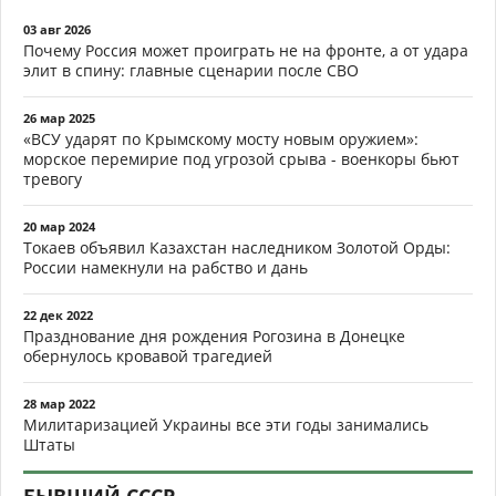
03 авг 2026
Почему Россия может проиграть не на фронте, а от удара
элит в спину: главные сценарии после СВО
26 мар 2025
«ВСУ ударят по Крымскому мосту новым оружием»:
морское перемирие под угрозой срыва - военкоры бьют
тревогу
20 мар 2024
Токаев объявил Казахстан наследником Золотой Орды:
России намекнули на рабство и дань
22 дек 2022
Празднование дня рождения Рогозина в Донецке
обернулось кровавой трагедией
28 мар 2022
Милитаризацией Украины все эти годы занимались
Штаты
БЫВШИЙ СССР