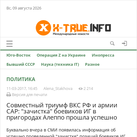
Вс, 09 августа 2026
Юго-Восток
Операция Z на Украине
Инопресса
Бывший СССР
Наука (техника IT)
Разное
ПОЛИТИКА
11-03-2017, 16:45
Alena_Stakhova
2 214
Версия для печати
Совместный триумф ВКС РФ и армии
САР: "зачистка" боевиков ИГ в
пригородах Алеппо прошла успешно
Буквально вчера в СМИ появилась информация об
успешно проведенной "зачистке" позиций боевиков ИГ