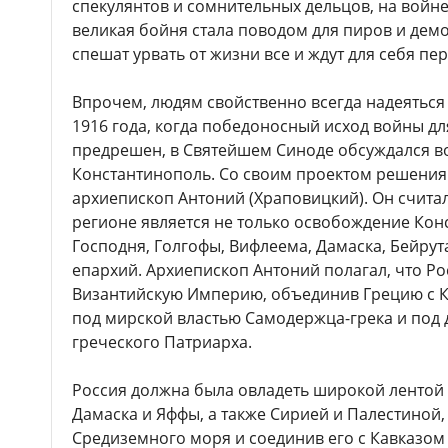
спекулянтов и сомнительных дельцов, на войне
великая бойня стала поводом для пиров и дем
спешат урвать от жизни все и ждут для себя пе
Впрочем, людям свойственно всегда надеяться 
1916 года, когда победоносный исход войны дл
предрешен, в Святейшем Синоде обсуждался во
Константинополь. Со своим проектом решения 
архиепископ Антоний (Храповицкий). Он считал
регионе является не только освобождение Кон
Господня, Голгофы, Вифлеема, Дамаска, Бейру
епархий. Архиепископ Антоний полагал, что Ро
Византийскую Империю, объединив Грецию с 
под мирской властью Самодержца-грека и под 
греческого Патриарха.
Россия должна была овладеть широкой лентой
Дамаска и Яффы, а также Сирией и Палестиной,
Средиземного моря и соединив его с Кавказо