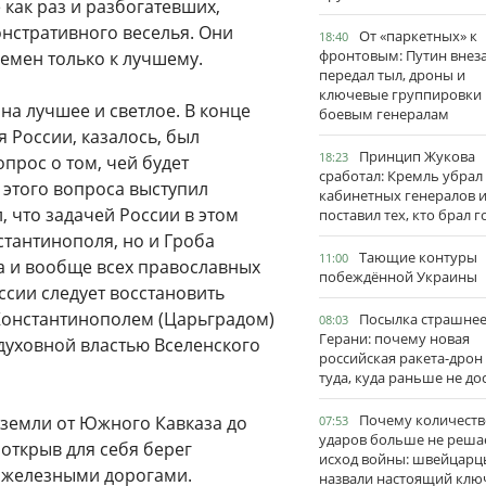
 как раз и разбогатевших,
онстративного веселья. Они
От «паркетных» к
18:40
фронтовым: Путин внез
ремен только к лучшему.
передал тыл, дроны и
ключевые группировки
на лучшее и светлое. В конце
боевым генералам
я России, казалось, был
Принцип Жукова
18:23
прос о том, чей будет
сработал: Кремль убрал
этого вопроса выступил
кабинетных генералов 
, что задачей России в этом
поставил тех, кто брал 
стантинополя, но и Гроба
Тающие контуры
11:00
та и вообще всех православных
побеждённой Украины
ссии следует восстановить
Константинополем (Царьградом)
Посылка страшне
08:03
Герани: почему новая
духовной властью Вселенского
российская ракета-дрон
туда, куда раньше не до
Почему количеств
 земли от Южного Кавказа до
07:53
ударов больше не реша
 открыв для себя берег
исход войны: швейцарц
м железными дорогами.
назвали настоящий клю