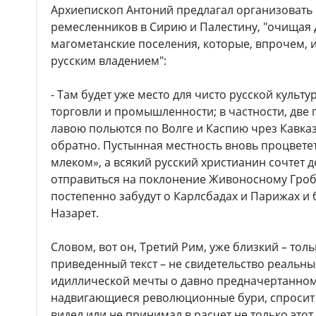
Архиепископ Антоний предлагал организовать 
ремесленников в Сирию и Палестину, "очищая д
магометанские поселения, которые, впрочем, и
русским владением":
- Там будет уже место для чисто русской культу
торговли и промышленности; в частности, две
лавою польются по Волге и Каспию чрез Кавка
обратно. Пустынная местность вновь процветет
млеком», а всякий русский христианин сочтет д
отправиться на поклонение Живоносному Гроб
постепенно забудут о Карлсбадах и Парижах и 
Назарет.
Словом, вот он, Третий Рим, уже близкий – толь
приведенный текст – не свидетельство реальны
идиллической мечты о давно предначертанном
надвигающиеся революционные бури, спросит 
видел или не принимал в расчет не только это