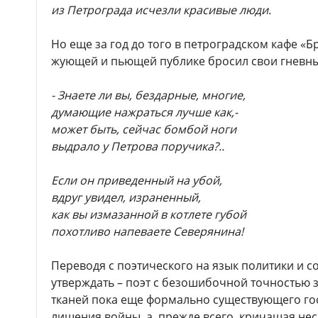
из Петрограда исчезли красивые люди.
Но еще за год до того в петроградском кафе «
жующей и пьющей публике бросил свои гневны
- Знаете ли вы, бездарные, многие,
думающие нажраться лучше как,-
может быть, сейчас бомбой ноги
выдрало у Петрова поручика?..
Если он приведенный на убой,
вдруг увидел, израненный,
как вы измазанной в котлете губой
похотливо напеваете Северянина!
Переводя с поэтического на язык политики и 
утверждать – поэт с безошибочной точностью 
тканей пока еще формально существующего гос
лишения войны, а, прежде всего, кричащая не