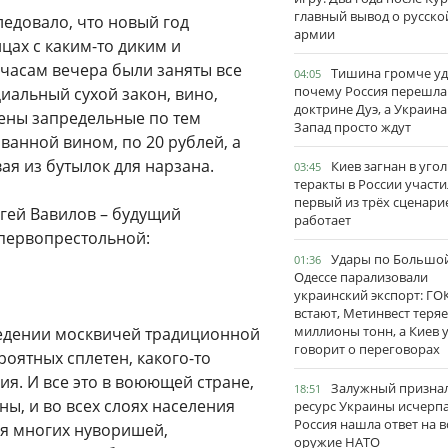
главный вывод о русско
ледовало, что новый год
армии
цах с каким-то диким и
 часам вечера были заняты все
Тишина громче уд
04:05
почему Россия перешла
циальный сухой закон, вино,
доктрине Дуэ, а Украина
 цены запредельные по тем
Запад просто ждут
ванной вином, по 20 рублей, а
вая из бутылок для нарзана.
Киев загнан в угол
03:45
теракты в России участи
первый из трёх сценари
гей Вавилов – будущий
работает
 первопрестольной:
Удары по Большо
01:36
Одессе парализовали
украинский экспорт: ГО
встают, Метинвест теряе
миллионы тонн, а Киев 
ведении москвичей традиционной
говорит о переговорах
оятных сплетен, какого-то
я. И все это в воюющей стране,
Залужный признал
18:51
ны, и во всех слоях населения
ресурс Украины исчерпа
Россия нашла ответ на в
для многих нуворишей,
оружие НАТО