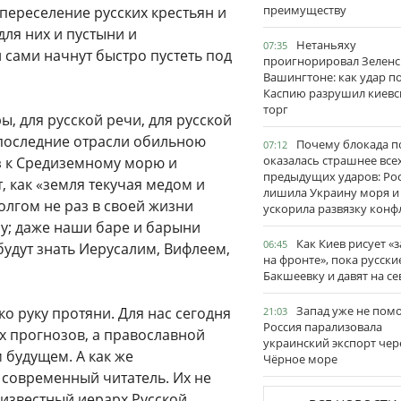
преимуществу
переселение русских крестьян и
ля них и пустыни и
Нетаньяху
07:35
 сами начнут быстро пустеть под
проигнорировал Зеленс
Вашингтоне: как удар п
Каспию разрушил киевс
торг
ры, для русской речи, для русской
 последние отрасли обильною
Почему блокада п
07:12
оказалась страшнее все
з к Средиземному морю и
предыдущих ударов: Ро
, как «земля текучая медом и
лишила Украину моря и
олгом не раз в своей жизни
ускорила развязку конф
у; даже наши баре и барыни
Как Киев рисует «
06:45
будут знать Иерусалим, Вифлеем,
на фронте», пока русски
Бакшеевку и давят на се
Запад уже не пом
ко руку протяни. Для нас сегодня
21:03
Россия парализовала
х прогнозов, а православной
украинский экспорт чер
 будущем. А как же
Чёрное море
современный читатель. Их не
т известный иерарх Русской