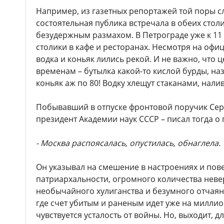
Например, из газетных репортажей той поры с
состоятельная публика встречала в обеих столи
безудержным размахом. В Петрограде уже к 11
столики в кафе и ресторанах. Несмотря на офи
водка и коньяк лились рекой. И не важно, что
временам – бутылка какой-то кислой бурды, наз
коньяк аж по 80! Водку хлещут стаканами, нали
Побывавший в отпуске фронтовой поручик Сер
президент Академии наук СССР – писал тогда о
- Москва распоясалась, опустилась, обнаглела.
Он указывал на смешение в настроениях и по
патриархальности, огромного количества невер
необычайного хулиганства и безумного отчаяни
где счет убитым и раненым идет уже на миллио
чувствуется усталость от войны. Но, выходит, 