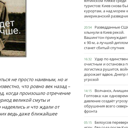
ялтинском пляже среди
туристов: Киев снова бь
курортам, а над морем 
американский разведчи
Разведданные США
20:54
хлынули в Киев рекой.
Вашингтон принуждает
к 90-м, а лучшей дипло
станет сбитый спутник
Удар по единстве
16:32
очистным и остановка п
логистика рушится, вой
дорожает вдвое, Днепр 
ться не просто наивным, но и
угрозой
звестно, что ровно век назад –
Волчанск, Анищин
14:15
од, когда произошло отречение
Гоптовка: как одноврем
ериод великой смуты и
давление создаёт угрозу
обрушения всего север
 надеялись и что ждали от
фронта
я них ведь даже ближайшее
Белоусов перевер
05:15
игру. Два года после Ку