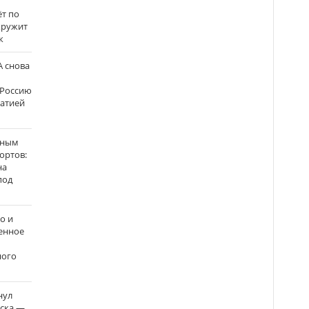
ёт по
кружит
к
 снова
 Россию
матией
нным
ортов:
на
под
о и
енное
ного
нул
рска —