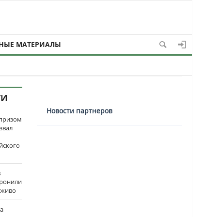
НЫЕ МАТЕРИАЛЫ
ТИ
Новости партнеров
рпризом
звал
йского
в
оронили
аживо
на