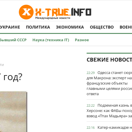
 УКРАИНЕ
ПОЛИТИКА
ЭКОНОМИКА
ОБЩЕСТВО
ВОЕН
Бывший СССР
Наука (техника IT)
Разное
СВЕЖИЕ НОВОС
ти
Одесса станет сю
 год?
22:29
для Макрона: эксперт на
французские объекты
главными целями росси
ответа
Подземная казнь 
22:22
Херсоне: как ФАБы пох
взвод «Птах Мадьяра» з
Катер-камикадзе 
22:16