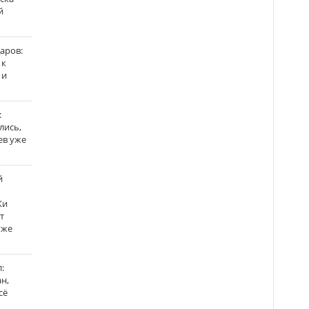
й
аров:
 к
 и
:
лись,
ев уже
й
Ки
т
уже
:
н,
сё