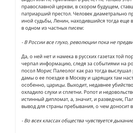
православной церкви, в скором будущем, став
патриарший престол. Человек диаметрально п
иной судьбы, Ленин, находившийся тогда еще 
в одном из частных писем:
- В России все глухо, революции пока не предви
Да, о ней нет и намека в русских газетах той по
черпал информацию, следя за событиями на ро
посол Морис Палеолог как раз тогда выслушал 
дамы о ее поездке в Москву и царящих там нас
особенно, царицы. Выходит, недавнее убийство
охладило слухи и сплетни. Ропот и недовольств
истинный дипломат, а, значит, и разведчик, П
вывод для страны пребывания, о чем доносит 
- Во всех классах общества чувствуется дыхани