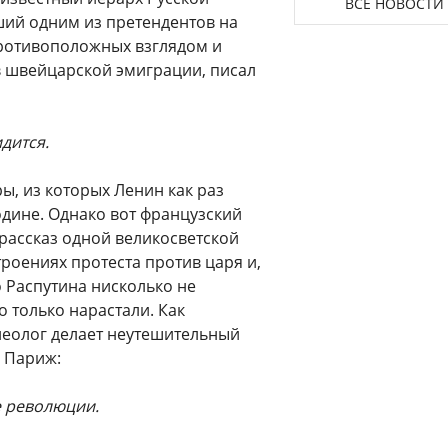
ВСЕ НОВОСТИ
ший одним из претендентов на
ротивоположных взглядом и
в швейцарской эмиграции, писал
дится.
ры, из которых Ленин как раз
дине. Однако вот французский
рассказ одной великосветской
троениях протеста против царя и,
 Распутина нисколько не
о только нарастали. Как
алеолог делает неутешительный
в Париж:
е революции.