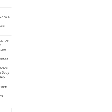
кого в
о
кий
ортов
х
ссия
ликта
застой
е берут
вер
ожет:
ез