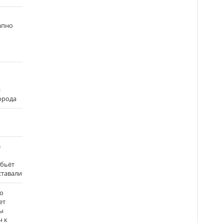
апно
и
города
е
 бьёт
ставали
о
ет
ы
ч к