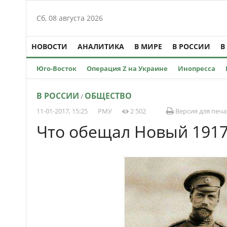
Сб, 08 августа 2026
НОВОСТИ
АНАЛИТИКА
В МИРЕ
В РОССИИ
В
Юго-Восток
Операция Z на Украине
Инопресса
В РОССИИ
ОБЩЕСТВО
/
11-01-2017, 15:25
РМУ
2 502
Версия для печа
Что обещал Новый 1917