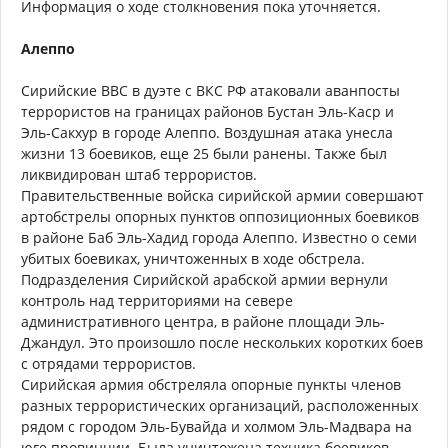
Информация о ходе столкновения пока уточняется.
Алеппо
Сирийские ВВС в дуэте с ВКС РФ атаковали аванпосты
террористов на границах районов Бустан Эль-Каср и
Эль-Сакхур в городе Алеппо. Воздушная атака унесла
жизни 13 боевиков, еще 25 были ранены. Также был
ликвидирован штаб террористов.
Правительственные войска сирийской армии совершают
артобстрелы опорных пунктов оппозиционных боевиков
в районе Баб Эль-Хадид города Алеппо. Известно о семи
убитых боевиках, уничтоженных в ходе обстрела.
Подразделения Сирийской арабской армии вернули
контроль над территориями на севере
административного центра, в районе площади Эль-
Джандул. Это произошло после нескольких коротких боев
с отрядами террористов.
Сирийская армия обстреляла опорные пункты членов
разных террористических организаций, расположенных
рядом с городом Эль-Бувайда и холмом Эль-Мадвара на
юге провинции. Была уничтожена техника боевиков,