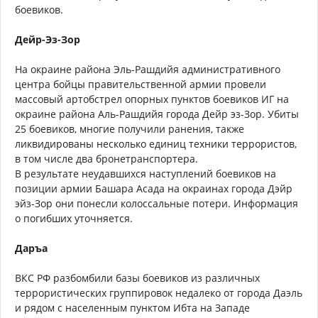
боевиков.
Дейр-Эз-Зор
На окраине района Эль-Рашдийя административного
центра бойцы правительственной армии провели
массовый артобстрел опорных пунктов боевиков ИГ на
окраине района Аль-Рашдийя города Дейр эз-Зор. Убиты
25 боевиков, многие получили ранения, также
ликвидированы несколько единиц техники террористов,
в том числе два бронетранспортера.
В результате неудавшихся наступлений боевиков на
позиции армии Башара Асада на окраинах города Дэйр
эйз-Зор они понесли колоссальные потери. Информация
о погибших уточняется.
Даръа
ВКС РФ разбомбили базы боевиков из различных
террористических группировок недалеко от города Даэль
и рядом с населенным пунктом Ибта на Западе