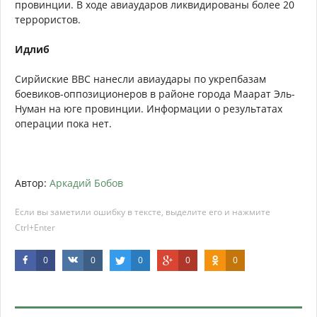
провинции. В ходе авиаударов ликвидированы более 20
террористов.
Идлиб
Сирйиские ВВС нанесли авиаудары по укрепбазам
боевиков-оппозиционеров в районе города Маарат Эль-
Нуман на юге провинции. Информации о результатах
операции пока нет.
Автор:
Аркадий Бобов
Если вы заметили ошибку в тексте, выделите его и нажмите
Ctrl+Enter
0
0
0
0
0