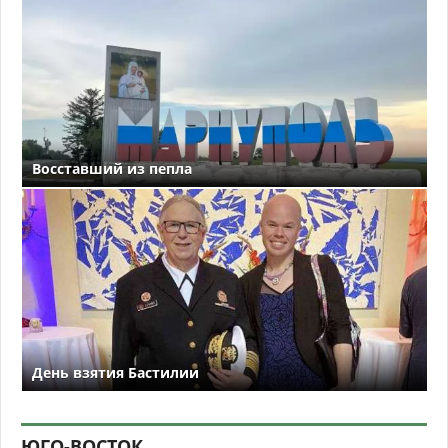
Восставший из пепла
День взятия Бастилии
ЮГО-ВОСТОК