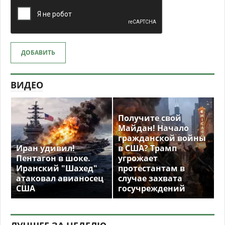
ДОБАВИТЬ
ВИДЕО
Получите свой
Майдан! Начало
гражданской войны
Иран удивил!
в США? Трамп
Пентагон в шоке.
угрожает
Иранский "Шахед"
протестантам в
атаковал авианосец
случае захвата
США
госучреждений