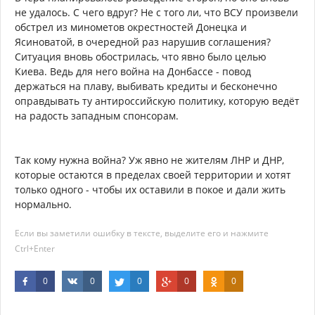
не удалось. С чего вдруг? Не с того ли, что ВСУ произвели
обстрел из минометов окрестностей Донецка и
Ясиноватой, в очередной раз нарушив соглашения?
Ситуация вновь обострилась, что явно было целью
Киева. Ведь для него война на Донбассе - повод
держаться на плаву, выбивать кредиты и бесконечно
оправдывать ту антироссийскую политику, которую ведёт
на радость западным спонсорам.
Так кому нужна война? Уж явно не жителям ЛНР и ДНР,
которые остаются в пределах своей территории и хотят
только одного - чтобы их оставили в покое и дали жить
нормально.
Если вы заметили ошибку в тексте, выделите его и нажмите
Ctrl+Enter
0
0
0
0
0