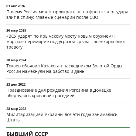
03 авг 2026
Почему Россия может проиграть не на фронте, а от удара
элит в спину: главные сценарии после СВО
26 мар 2025
«ВСУ ударят по Крымскому мосту новым оружием»:
морское перемирие под угрозой срыва - военкоры бьют
тревогу
20 мар 2024
Токаев объявил Казахстан наследником Золотой Орды:
России намекнули на рабство и дань
22 дек 2022
Празднование дня рождения Рогозина в Донецке
обернулось кровавой трагедией
28 мар 2022
Милитаризацией Украины все эти годы занимались
Штаты
БЫВШИЙ СССР