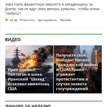
пора гнать фашистскую мерзость в западенщину, за
Днепр, там их ждут ляхи, венгры, румыны... чтобы очень
"любить"!
Ответить
Цитировать
Жалоба
+2
ВИДЕО
Получите свой
Майдан! Начало
гражданской войны
Иран удивил!
в США? Трамп
Пентагон в шоке.
угрожает
Иранский "Шахед"
протестантам в
атаковал авианосец
случае захвата
США
госучреждений
ЛУЧШЕЕ ЗА НЕДЕЛЮ