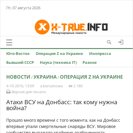
Пт, 07 августа 2026
Юго-Восток
Операция Z на Украине
Инопресса
Бывший СССР
Наука (техника IT)
Разное
НОВОСТИ
УКРАИНА
ОПЕРАЦИЯ Z НА УКРАИНЕ
/
/
4-10-2016, 13:09
a.bersanowa
2 180
Версия для печати
Атаки ВСУ на Донбасс: так кому нужна
война?
Прошло много времени с того момента, как на Донбасс
впервые упали смертельные снаряды ВСУ. Мировое
сообщество выражало крайнюю озабоченность