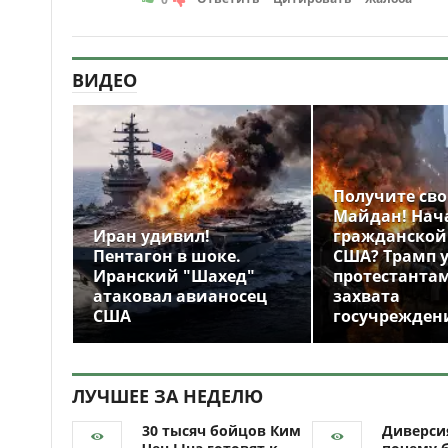
ВИДЕО
Получите св
Майдан! Нач
Иран удивил!
гражданской
Пентагон в шоке.
США? Трамп 
Иранский "Шахед"
протестантам
атаковал авианосец
захвата
США
госучрежден
ЛУЧШЕЕ ЗА НЕДЕЛЮ
30 тысяч бойцов Ким
Диверси