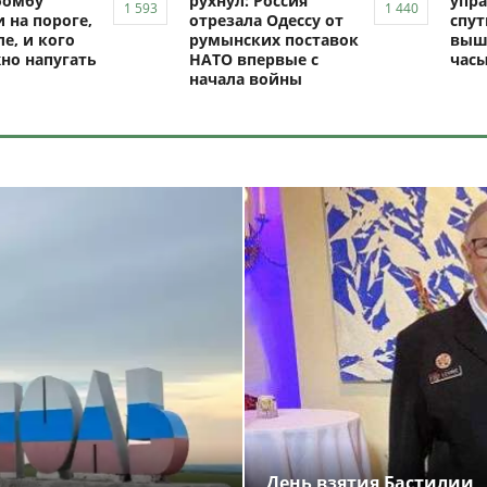
бомбу
рухнул: Россия
упра
 на пороге,
отрезала Одессу от
спут
ле, и кого
румынских поставок
выш
но напугать
НАТО впервые с
час
начала войны
День взятия Бастилии