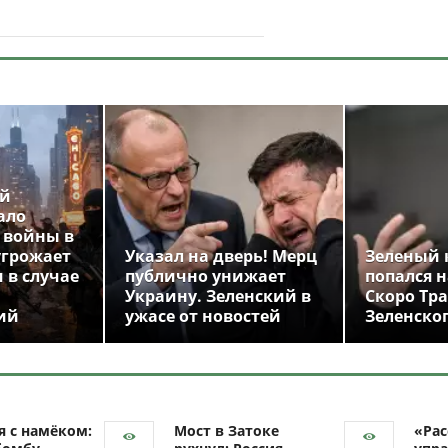
ой
ало
 войны в
угрожает
Указал на дверь! Мерц
Зеленый 
 в случае
публично унижает
попался н
Украину. Зеленский в
Скоро Тр
ий
ужасе от новостей
Зеленско
я с намёком:
Мост в Затоке
«Рас