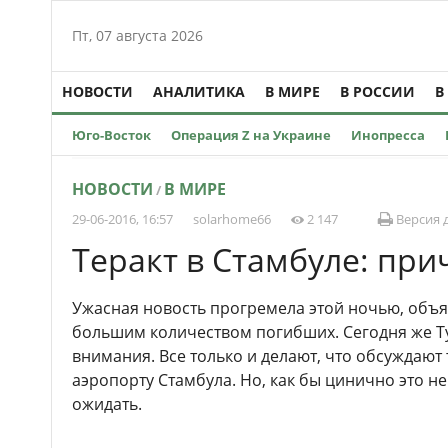
Пт, 07 августа 2026
НОВОСТИ
АНАЛИТИКА
В МИРЕ
В РОССИИ
В
Юго-Восток
Операция Z на Украине
Инопресса
НОВОСТИ
В МИРЕ
/
29-06-2016, 16:57
solarhome66
2 147
Версия 
Теракт в Стамбуле: при
Ужасная новость прогремела этой ночью, объя
большим количеством погибших. Сегодня же Ту
внимания. Все только и делают, что обсуждают
аэропорту Стамбула. Но, как бы цинично это не
ожидать.