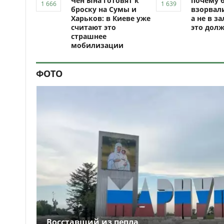
Чен Ына готовят к
почему 
броску на Сумы и
взорвали
Харьков: в Киеве уже
а не в за
считают это
это долж
страшнее
мобилизации
ФОТО
Восставший из пепла