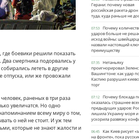
Герани: почему новая
российская ракета-дрон
туда, куда раньше не до
Почему количеств
07:53
ударов больше не реша
исход войны: швейцарц
назвали настоящий клю
преимуществу
, где боевики решили показать
. Два смертника подорвались у
Нетаньяху
07:35
 собирались лететь в другие
проигнорировал Зеленс
Вашингтоне: как удар п
е отпуска, или же провожали
Каспию разрушил киевс
торг
Почему блокада п
 человек, раненых в три раза
07:12
оказалась страшнее все
ько увеличатся. Но одно
предыдущих ударов: Ро
 напоминанием всему миру о том,
лишила Украину моря и
ускорила развязку конф
вать о ней не стоит. И уж тем
дьми, которые не знают жалости и
Как Киев рисует «
06:45
на фронте», пока русски