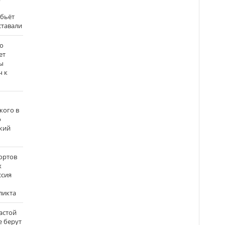
 бьёт
ставали
о
ет
ы
ч к
кого в
о
кий
ортов
х
ссия
ликта
застой
е берут