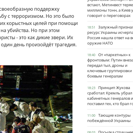
встают, Метинвест теряе
и своеобразную поддержку
миллионы тонн, а Киев 
ьбу с терроризмом. Но это было
говорит о переговорах
воих корыстных целей при помощи
Залужный признал
18:51
на убийства. Но при этом
ресурс Украины исчерпа
ристы - это как дикие звери. Их
Россия нашла ответ на в
оружие НАТО
 один день произойдёт трагедия.
От «паркетных» к
18:40
фронтовым: Путин внез
передал тыл, дроны и
ключевые группировки
боевым генералам
Принцип Жукова
18:23
сработал: Кремль убрал
кабинетных генералов 
поставил тех, кто брал 
Тающие контуры
11:00
побеждённой Украины
Посылка страшне
08:03