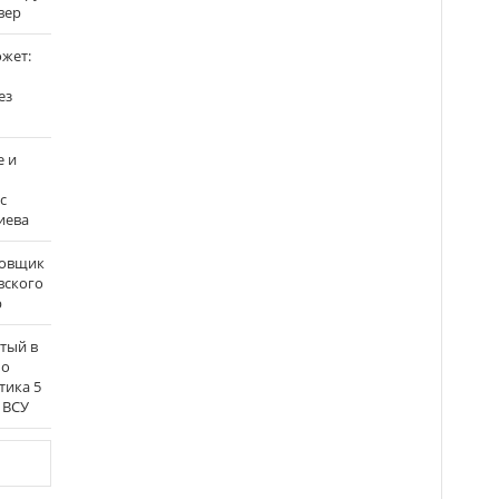
вер
ожет:
ез
е и
с
иева
бовщик
вского
р
атый в
по
тика 5
 ВСУ