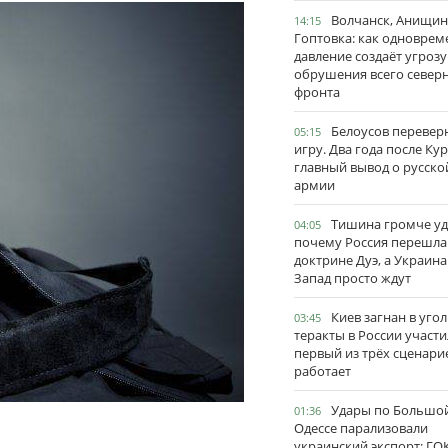
Волчанск, Анищин
14:15
Гоптовка: как одноврем
давление создаёт угрозу
обрушения всего север
фронта
Белоусов перевер
05:15
игру. Два года после Ку
главный вывод о русско
армии
Тишина громче уд
04:05
почему Россия перешла
доктрине Дуэ, а Украина
Запад просто ждут
Киев загнан в угол
03:45
теракты в России участи
первый из трёх сценари
работает
Удары по Большо
01:36
Одессе парализовали
украинский экспорт: ГО