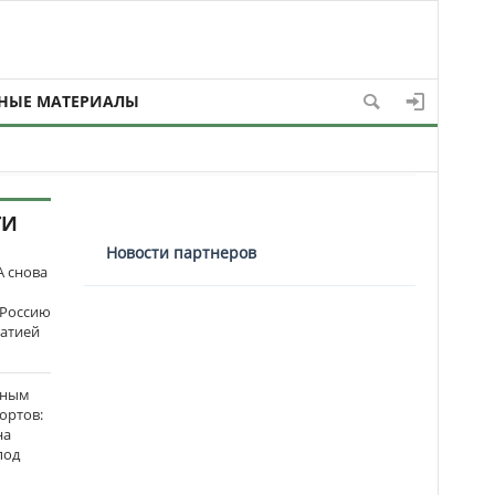
НЫЕ МАТЕРИАЛЫ
ТИ
Новости партнеров
 снова
 Россию
матией
нным
ортов:
на
под