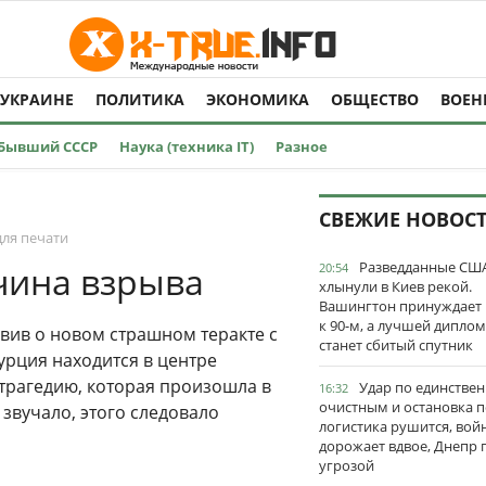
 УКРАИНЕ
ПОЛИТИКА
ЭКОНОМИКА
ОБЩЕСТВО
ВОЕН
Бывший СССР
Наука (техника IT)
Разное
СВЕЖИЕ НОВОС
для печати
Разведданные США
чина взрыва
20:54
хлынули в Киев рекой.
Вашингтон принуждает
к 90-м, а лучшей дипло
вив о новом страшном теракте с
станет сбитый спутник
рция находится в центре
 трагедию, которая произошла в
Удар по единстве
16:32
очистным и остановка п
 звучало, этого следовало
логистика рушится, вой
дорожает вдвое, Днепр 
угрозой