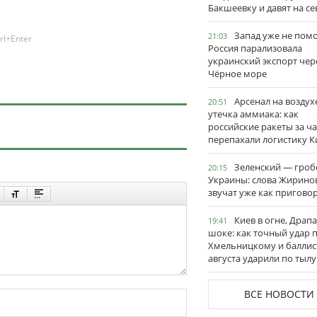
Бакшеевку и давят на се
Запад уже не пом
21:03
rl+Enter
Россия парализовала
украинский экспорт чер
Чёрное море
Арсенал на воздух
20:51
утечка аммиака: как
российские ракеты за ча
перепахали логистику К
Зеленский — гро
20:15
Украины: слова Жирино
звучат уже как пригово
Киев в огне, Драп
19:41
шоке: как точный удар 
Хмельницкому и баллис
августа ударили по тылу
ВСЕ НОВОСТИ