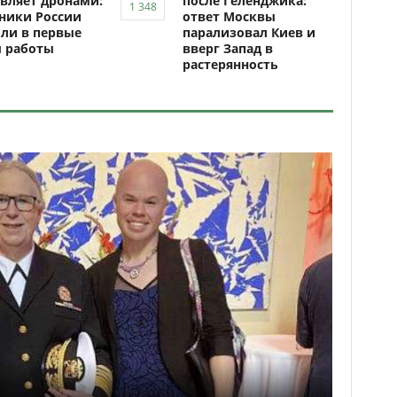
вляет дронами:
после Геленджика:
ники России
ответ Москвы
ли в первые
парализовал Киев и
ы работы
вверг Запад в
растерянность