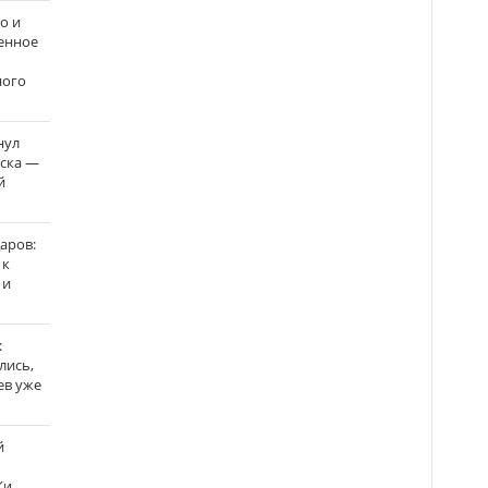
о и
енное
ного
нул
рска —
й
аров:
 к
 и
:
лись,
ев уже
й
Ки