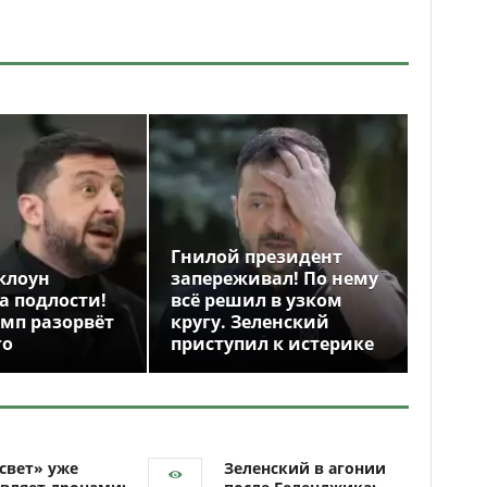
Гнилой президент
клоун
запереживал! По нему
а подлости!
всё решил в узком
амп разорвёт
кругу. Зеленский
го
приступил к истерике
свет» уже
Зеленский в агонии