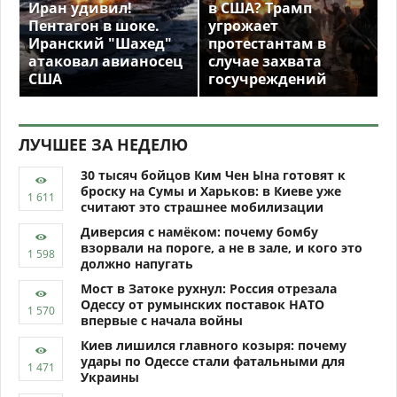
Иран удивил!
в США? Трамп
Пентагон в шоке.
угрожает
Иранский "Шахед"
протестантам в
атаковал авианосец
случае захвата
США
госучреждений
ЛУЧШЕЕ ЗА НЕДЕЛЮ
30 тысяч бойцов Ким Чен Ына готовят к
броску на Сумы и Харьков: в Киеве уже
считают это страшнее мобилизации
Диверсия с намёком: почему бомбу
взорвали на пороге, а не в зале, и кого это
должно напугать
Мост в Затоке рухнул: Россия отрезала
Одессу от румынских поставок НАТО
впервые с начала войны
Киев лишился главного козыря: почему
удары по Одессе стали фатальными для
Украины