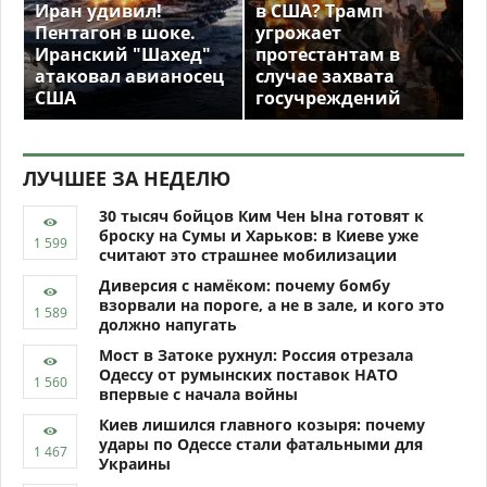
Иран удивил!
в США? Трамп
Пентагон в шоке.
угрожает
Иранский "Шахед"
протестантам в
атаковал авианосец
случае захвата
США
госучреждений
ЛУЧШЕЕ ЗА НЕДЕЛЮ
30 тысяч бойцов Ким Чен Ына готовят к
броску на Сумы и Харьков: в Киеве уже
считают это страшнее мобилизации
Диверсия с намёком: почему бомбу
взорвали на пороге, а не в зале, и кого это
должно напугать
Мост в Затоке рухнул: Россия отрезала
Одессу от румынских поставок НАТО
впервые с начала войны
Киев лишился главного козыря: почему
удары по Одессе стали фатальными для
Украины