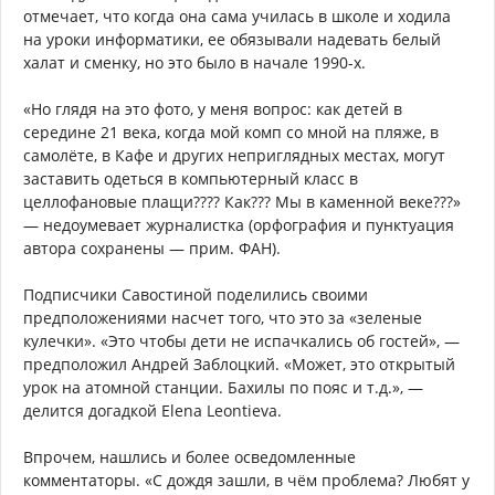
отмечает, что когда она сама училась в школе и ходила
на уроки информатики, ее обязывали надевать белый
халат и сменку, но это было в начале 1990-х.
«Но глядя на это фото, у меня вопрос: как детей в
середине 21 века, когда мой комп со мной на пляже, в
самолёте, в Кафе и других неприглядных местах, могут
заставить одеться в компьютерный класс в
целлофановые плащи???? Как??? Мы в каменной веке???»
— недоумевает журналистка (орфография и пунктуация
автора сохранены — прим. ФАН).
Подписчики Савостиной поделились своими
предположениями насчет того, что это за «зеленые
кулечки». «Это чтобы дети не испачкались об гостей», —
предположил Андрей Заблоцкий. «Может, это открытый
урок на атомной станции. Бахилы по пояс и т.д.», —
делится догадкой Elena Leontieva.
Впрочем, нашлись и более осведомленные
комментаторы. «С дождя зашли, в чём проблема? Любят у