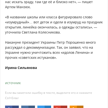
нас искать зраду, там где её и близко нет», — пишет
Артем Манзюк.
«В названии школы или класса фигурировало слово
«изумрудный»… вот деток и одели в изумруд на праздник
открытия, линейка окончилась, а одежды остались», —
уточнила Светлана Колесникова.
Накануне президент Украины Петр Порошенко много
рассуждал о декоммунизации. Так, он заявил, что на
Украине нужно уничтожить всех «идолов Ленина» и
прочих «советских истуканов».
Ирина Сильянова
источник
Если вы заметили ошибку в тексте, выделите его и нажмите
Ctrl+Enter