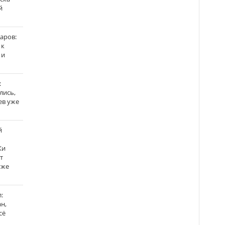
й
аров:
 к
 и
:
лись,
ев уже
й
Ки
т
уже
:
н,
сё