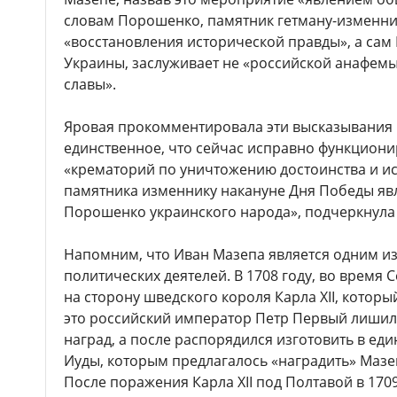
словам Порошенко, памятник гетману-изменник
«восстановления исторической правды», а сам
Украины, заслуживает не «российской анафемы
славы».
Яровая прокомментировала эти высказывания 
единственное, что сейчас исправно функционир
«крематорий по уничтожению достоинства и ис
памятника изменнику накануне Дня Победы яв
Порошенко украинского народа», подчеркнула
Напомним, что Иван Мазепа является одним из
политических деятелей. В 1708 году, во время
на сторону шведского короля Карла XII, котор
это российский император Петр Первый лишил 
наград, а после распорядился изготовить в е
Иуды, которым предлагалось «наградить» Мазеп
После поражения Карла XII под Полтавой в 170