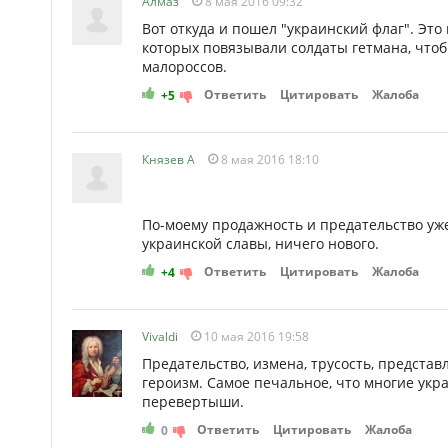
Алмаз
8 мая 2016 09:32
Вот откуда и пошел "украинский флаг". Это
которых повязывали солдаты гетмана, чтоб
малороссов.
Ответить
Цитировать
Жалоба
+5
Князев А
8 мая 2016 18:10
По-моему продажность и предательство уж
украинской славы, ничего нового.
Ответить
Цитировать
Жалоба
+4
Vivaldi
10 мая 2016 19:58
Предательство, измена, трусость, представ
героизм. Самое печальное, что многие ук
перевертыши.
Ответить
Цитировать
Жалоба
0