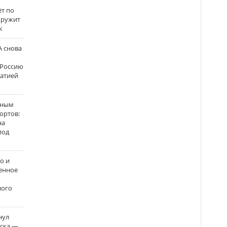
ёт по
кружит
к
 снова
 Россию
матией
нным
ортов:
на
под
о и
енное
ного
нул
рска —