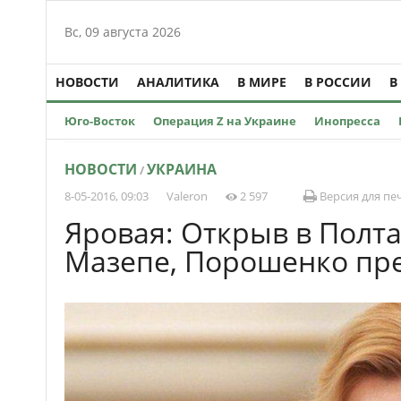
Вс, 09 августа 2026
НОВОСТИ
АНАЛИТИКА
В МИРЕ
В РОССИИ
В
Юго-Восток
Операция Z на Украине
Инопресса
НОВОСТИ
УКРАИНА
/
8-05-2016, 09:03
Valeron
2 597
Версия для пе
Яровая: Открыв в Полт
Мазепе, Порошенко пр