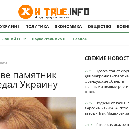
 УКРАИНЕ
ПОЛИТИКА
ЭКОНОМИКА
ОБЩЕСТВО
ВОЕН
Бывший СССР
Наука (техника IT)
Разное
СВЕЖИЕ НОВОС
чати
Одесса станет сю
аве памятник
22:29
для Макрона: эксперт на
едал Украину
французские объекты
главными целями росси
ответа
Подземная казнь 
22:22
Херсоне: как ФАБы пох
взвод «Птах Мадьяра» з
Катер-камикадзе 
22:16