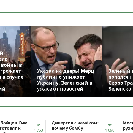
ой
ало
 войны в
угрожает
Указал на дверь! Мерц
Зеленый 
 в случае
публично унижает
попался н
Украину. Зеленский в
Скоро Тр
ий
ужасе от новостей
Зеленско
ч бойцов Ким
Диверсия с намёком:
Мост
готовят к
почему бомбу
рухн