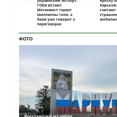
украинский экспорт:
броску н
ГОКи встают,
Харьков:
Метинвест теряет
считают 
миллионы тонн, а
страшне
Киев уже говорит о
мобили
переговорах
ФОТО
Восставший из пепла