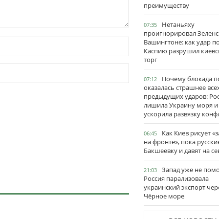
преимуществу
Нетаньяху
07:35
проигнорировал Зеленс
Вашингтоне: как удар п
Каспию разрушил киевс
торг
Почему блокада п
07:12
оказалась страшнее все
предыдущих ударов: Ро
лишила Украину моря и
ускорила развязку конф
Как Киев рисует «
06:45
на фронте», пока русски
Бакшеевку и давят на се
Запад уже не пом
21:03
Россия парализовала
украинский экспорт чер
Чёрное море