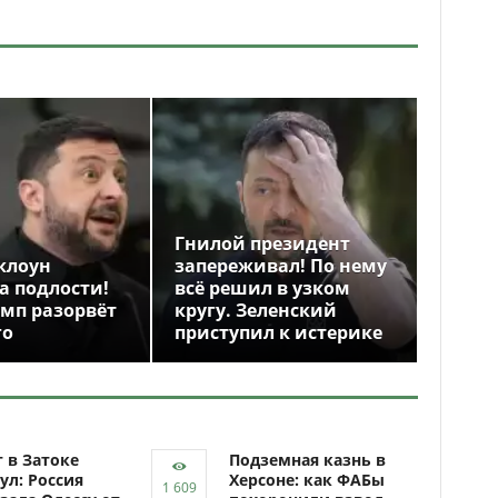
Гнилой президент
клоун
запереживал! По нему
а подлости!
всё решил в узком
амп разорвёт
кругу. Зеленский
го
приступил к истерике
 в Затоке
Подземная казнь в
ул: Россия
Херсоне: как ФАБы