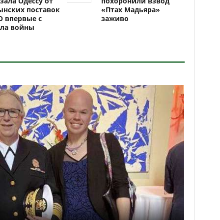
зала Одессу от
похоронили взвод
ынских поставок
«Птах Мадьяра»
 впервые с
заживо
ала войны