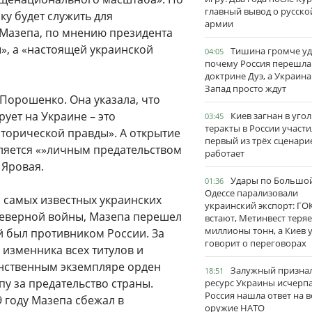
главный вывод о русско
у будет служить для
армии
 Мазепа, по мнению президента
», а «настоящей украинской
Тишина громче уд
04:05
почему Россия перешла
доктрине Дуэ, а Украина
Запад просто ждут
Порошенко. Она указала, что
ует на Украине – это
Киев загнан в угол
03:45
теракты в России участи
торической правды». А открытие
первый из трёх сценари
ляется «»личным предательством
работает
 Яровая.
Удары по Большо
01:36
Одессе парализовали
 самых известных украинских
украинский экспорт: ГО
 Северной войны, Мазепа перешел
встают, Метинвест теряе
миллионы тонн, а Киев 
ый был противником России. За
говорит о переговорах
изменника всех титулов и
динственным экземпляре орден
Залужный признал
18:51
у за предательство страны.
ресурс Украины исчерпа
Россия нашла ответ на в
9 году Мазепа сбежал в
оружие НАТО