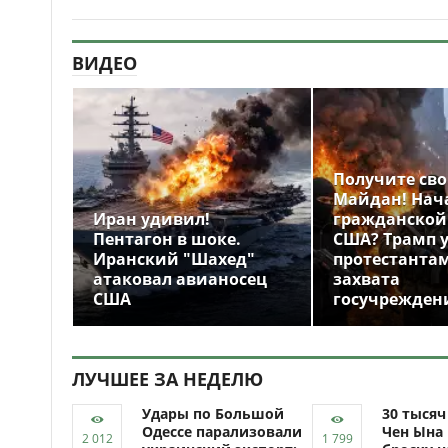
ВИДЕО
Получите св
Майдан! Нач
Иран удивил!
гражданской
Пентагон в шоке.
США? Трамп 
Иранский "Шахед"
протестантам
атаковал авианосец
захвата
США
госучрежден
ЛУЧШЕЕ ЗА НЕДЕЛЮ
Удары по Большой
30 тыся
Одессе парализовали
Чен Ына 