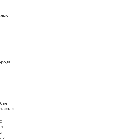
апно
и
города
е
 бьёт
ставали
о
ет
ы
ч к