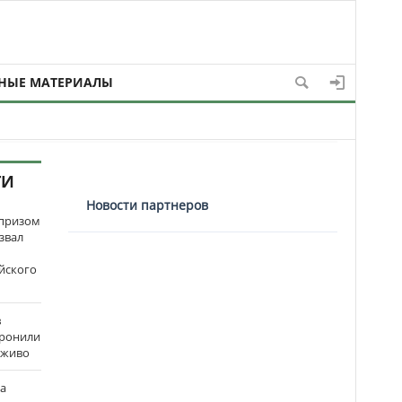
НЫЕ МАТЕРИАЛЫ
ТИ
Новости партнеров
рпризом
звал
йского
в
оронили
аживо
на