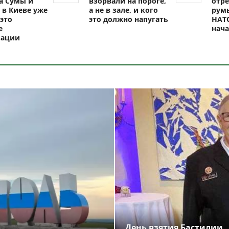
а Сумы и
взорвали на пороге,
отре
 в Киеве уже
а не в зале, и кого
рум
это
это должно напугать
НАТО
е
нач
зации
День взятия Бастилии