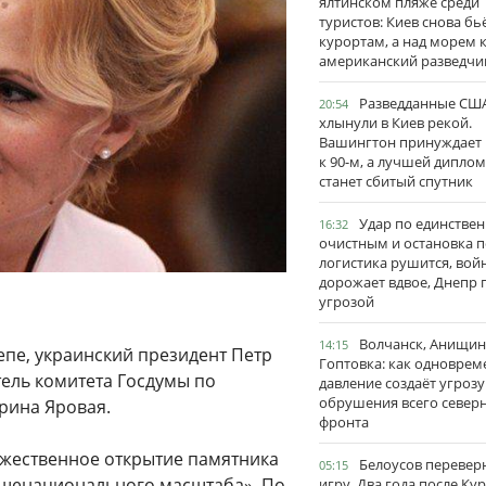
ялтинском пляже среди
туристов: Киев снова бь
курортам, а над морем 
американский разведчи
Разведданные США
20:54
хлынули в Киев рекой.
Вашингтон принуждает
к 90-м, а лучшей дипло
станет сбитый спутник
Удар по единстве
16:32
очистным и остановка п
логистика рушится, вой
дорожает вдвое, Днепр 
угрозой
Волчанск, Анищин
14:15
епе, украинский президент Петр
Гоптовка: как одноврем
ель комитета Госдумы по
давление создаёт угрозу
обрушения всего север
рина Яровая.
фронта
оржественное открытие памятника
Белоусов перевер
05:15
бщенационального масштаба». По
игру. Два года после Ку