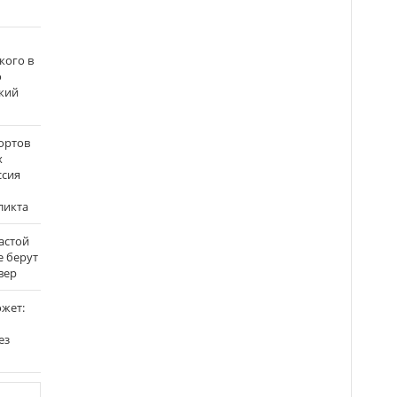
кого в
о
кий
ортов
х
ссия
ликта
застой
е берут
вер
ожет:
ез