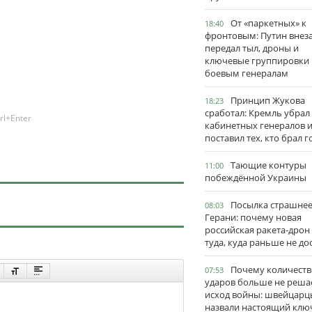
От «паркетных» к
18:40
фронтовым: Путин внез
передал тыл, дроны и
ключевые группировки
боевым генералам
Принцип Жукова
18:23
сработал: Кремль убрал
rl+Enter
кабинетных генералов 
поставил тех, кто брал 
Тающие контуры
11:00
побеждённой Украины
Посылка страшне
08:03
Герани: почему новая
российская ракета-дрон
туда, куда раньше не до
Почему количеств
07:53
ударов больше не реша
исход войны: швейцарц
назвали настоящий клю