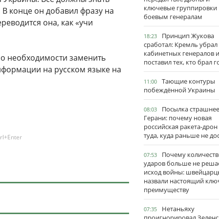
ключевые группировки
 В конце он добавил фразу на
боевым генералам
ереводится она, как «учи
Принцип Жукова
18:23
сработал: Кремль убрал
кабинетных генералов 
 о необходимости заменить
поставил тех, кто брал 
нформации на русском языке на
Тающие контуры
11:00
побеждённой Украины
Посылка страшне
08:03
Герани: почему новая
российская ракета-дрон
туда, куда раньше не до
rl+Enter
Почему количеств
07:53
ударов больше не реша
исход войны: швейцарц
назвали настоящий клю
преимуществу
Нетаньяху
07:35
проигнорировал Зеленс