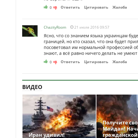
Ответить
Цитировать
Жалоба
0
ChazityRoom
21 июля 2016 09:57
Ясно, что со знанием языка украинцам буде
границей, но кто сказал, что она будет п
посоветовал им нормальной профессией обз
знают, а всё равно ничего делать не умеют
Ответить
Цитировать
Жалоба
0
ВИДЕО
Получите св
Майдан! Нач
Иран удивил!
гражданской