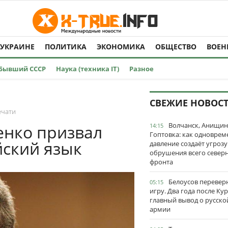
 УКРАИНЕ
ПОЛИТИКА
ЭКОНОМИКА
ОБЩЕСТВО
ВОЕН
Бывший СССР
Наука (техника IT)
Разное
СВЕЖИЕ НОВОС
ечати
Волчанск, Анищин
енко призвал
14:15
Гоптовка: как одноврем
йский язык
давление создаёт угрозу
обрушения всего север
фронта
Белоусов перевер
05:15
игру. Два года после Ку
главный вывод о русско
армии