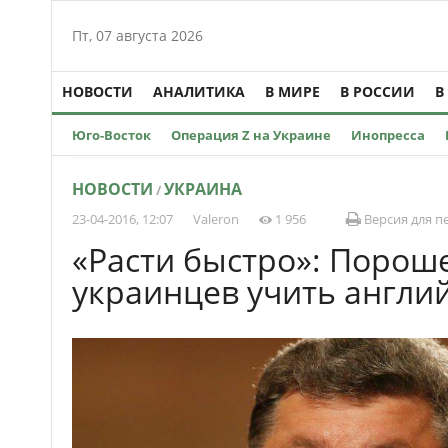
Пт, 07 августа 2026
НОВОСТИ
АНАЛИТИКА
В МИРЕ
В РОССИИ
В
Юго-Восток
Операция Z на Украине
Инопресса
НОВОСТИ
УКРАИНА
/
23-04-2016, 12:07
Valeron
1 956
Версия для п
«Расти быстро»: Порош
украинцев учить англи