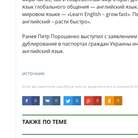
язык глобального общения — английский язык.
мировом языке — «Learn English – grow fast». П
английский – расти быстро».
Ранее Петр Порошенко выступил с заявлением
дублирование в паспортах граждан Украины и
английский язык.
источник
Если вы заметили ошибку в тексте, выделите его и нажмите Ct
0
0
0
0
0
ТАКЖЕ ПО ТЕМЕ