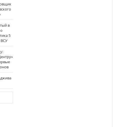
бовщик
вского
р
атый в
по
тика 5
 ВСУ
у:
Центру»
ервые
ронов
аджива