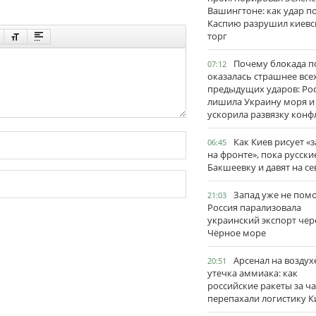
Вашингтоне: как удар п
Каспию разрушил киевс
торг
Почему блокада п
07:12
оказалась страшнее все
предыдущих ударов: Ро
лишила Украину моря и
ускорила развязку конф
Как Киев рисует «
06:45
на фронте», пока русски
Бакшеевку и давят на се
Запад уже не пом
21:03
Россия парализовала
украинский экспорт чер
Чёрное море
Арсенал на воздух
20:51
утечка аммиака: как
российские ракеты за ча
перепахали логистику К