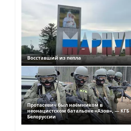
Восставший из пепла
Протасевич был наёмником в
неонацистском батальоне «Азов», — КГБ
Белоруссии