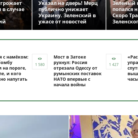
угрожает
Указал на дверь! Мерц
Зеленый 
 в случае
публично унижает
попался н
Украину. Зеленский в
Скоро Тр
ий
ужасе от новостей
Зеленско
я с намёком:
Мост в Затоке
«Рас
бомбу
рухнул: Россия
упра
 на пороге,
отрезала Одессу от
спут
ле, и кого
румынских поставок
выш
но напугать
НАТО впервые с
час
начала войны