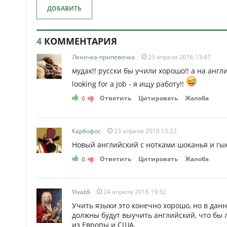
ДОБАВИТЬ
4
КОММЕНТАРИЯ
Леночка-припевочка
23 апреля 2016 13:47
мудак!! русски бы учили хорошо!! а на англи
looking for a job - я ищу работу!!
Ответить
Цитировать
Жалоба
0
Карбофос
23 апреля 2016 15:22
Новый английский с нотками шоканья и гы
Ответить
Цитировать
Жалоба
0
Vivaldi
24 апреля 2016 19:32
Учить языки это конечно хорошо, но в дан
должны будут выучить английский, что бы 
из Европы и США.