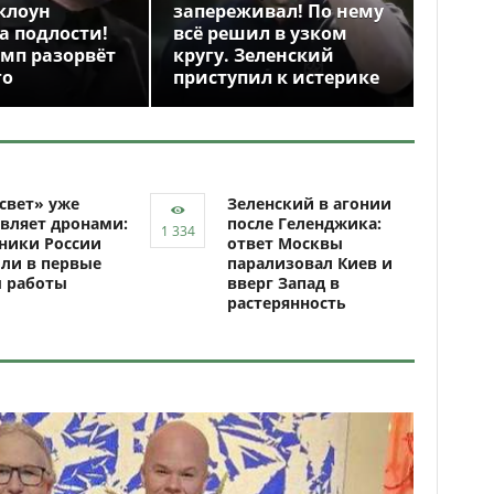
клоун
запереживал! По нему
а подлости!
всё решил в узком
амп разорвёт
кругу. Зеленский
го
приступил к истерике
свет» уже
Зеленский в агонии
вляет дронами:
после Геленджика:
ники России
ответ Москвы
ли в первые
парализовал Киев и
ы работы
вверг Запад в
растерянность