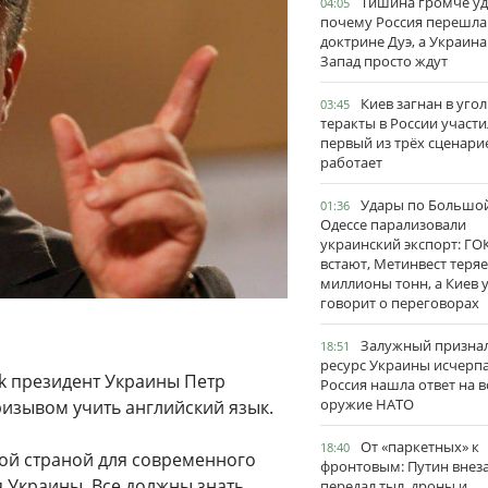
Тишина громче уд
04:05
почему Россия перешла
доктрине Дуэ, а Украина
Запад просто ждут
Киев загнан в угол
03:45
теракты в России участи
первый из трёх сценари
работает
Удары по Большо
01:36
Одессе парализовали
украинский экспорт: ГО
встают, Метинвест теряе
миллионы тонн, а Киев 
говорит о переговорах
Залужный признал
18:51
ресурс Украины исчерпа
ok президент Украины Петр
Россия нашла ответ на в
оружие НАТО
изывом учить английский язык.
От «паркетных» к
18:40
той страной для современного
фронтовым: Путин внез
я Украины. Все должны знать
передал тыл, дроны и