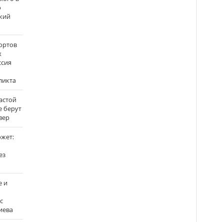
о
кий
ортов
х
ссия
ликта
застой
е берут
вер
ожет:
ез
е и
с
иева