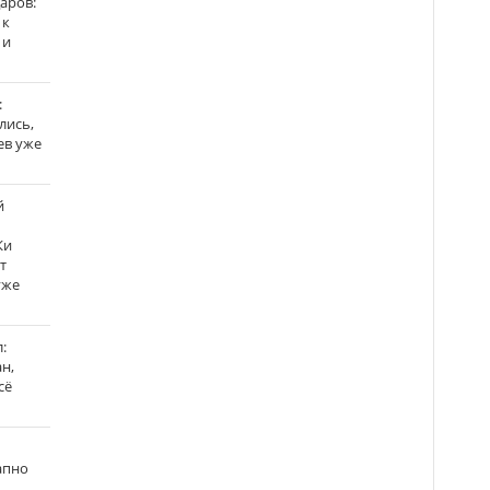
аров:
 к
 и
:
лись,
ев уже
й
Ки
т
уже
:
н,
сё
апно