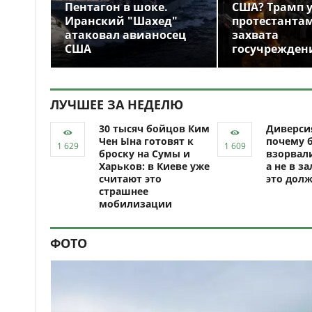
Пентагон в шоке.
США? Трамп 
Иранский "Шахед"
протестантам
атаковал авианосец
захвата
США
госучрежден
ЛУЧШЕЕ ЗА НЕДЕЛЮ
30 тысяч бойцов Ким
Диверси
Чен Ына готовят к
почему 
броску на Сумы и
взорвали
Харьков: в Киеве уже
а не в за
считают это
это долж
страшнее
мобилизации
ФОТО