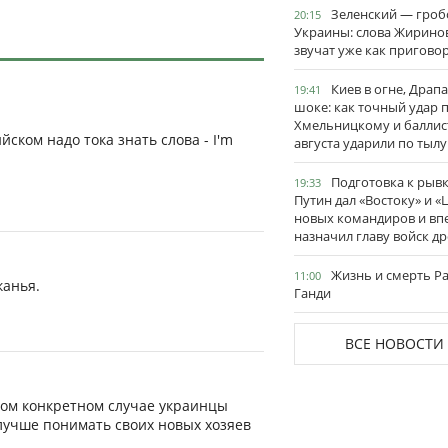
Зеленский — гро
20:15
Украины: слова Жирино
звучат уже как пригово
Киев в огне, Драп
19:41
шоке: как точный удар 
Хмельницкому и баллис
йском надо тока знать слова - I'm
августа ударили по тылу
Подготовка к рывк
19:33
Путин дал «Востоку» и «
новых командиров и вп
назначил главу войск д
Жизнь и смерть Р
11:00
канья.
Ганди
ВСЕ НОВОСТИ
ном конкретном случае украинцы
лучше понимать своих новых хозяев