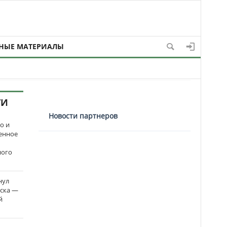
НЫЕ МАТЕРИАЛЫ
ТИ
Новости партнеров
о и
енное
ного
нул
рска —
й