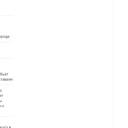
и
города
е
 бьёт
ставали
о
ет
ы
ч к
кого в