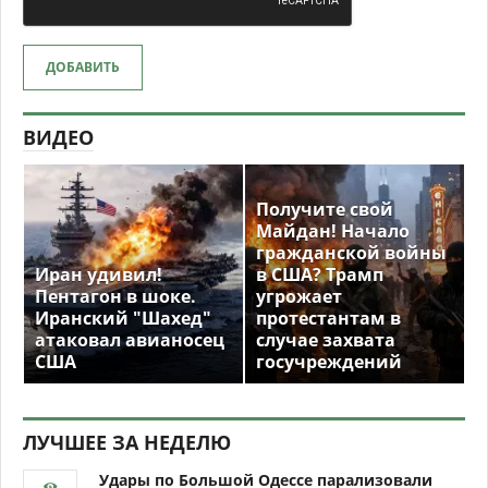
ДОБАВИТЬ
ВИДЕО
Получите свой
Майдан! Начало
гражданской войны
Иран удивил!
в США? Трамп
Пентагон в шоке.
угрожает
Иранский "Шахед"
протестантам в
атаковал авианосец
случае захвата
США
госучреждений
ЛУЧШЕЕ ЗА НЕДЕЛЮ
Удары по Большой Одессе парализовали