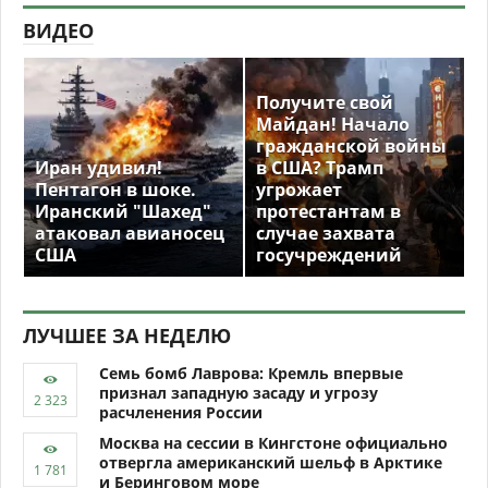
ВИДЕО
Получите свой
Майдан! Начало
гражданской войны
Иран удивил!
в США? Трамп
Пентагон в шоке.
угрожает
Иранский "Шахед"
протестантам в
атаковал авианосец
случае захвата
США
госучреждений
ЛУЧШЕЕ ЗА НЕДЕЛЮ
Семь бомб Лаврова: Кремль впервые
признал западную засаду и угрозу
расчленения России
Москва на сессии в Кингстоне официально
отвергла американский шельф в Арктике
и Беринговом море