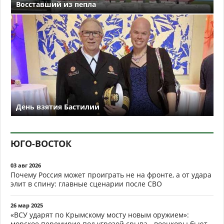
Восставший из пепла
День взятия Бастилии
ЮГО-ВОСТОК
03 авг 2026
Почему Россия может проиграть не на фронте, а от удара
элит в спину: главные сценарии после СВО
26 мар 2025
«ВСУ ударят по Крымскому мосту новым оружием»:
морское перемирие под угрозой срыва - военкоры бьют