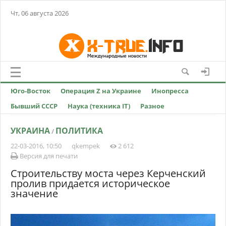
Чт, 06 августа 2026
Юго-Восток
Операция Z на Украине
Инопресса
Бывший СССР
Наука (техника IT)
Разное
УКРАИНА
ПОЛИТИКА
/
22-03-2016, 10:50
qkempek
2 612
Версия для печати
Строительству моста через Керченский
пролив придается историческое
значение