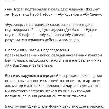
«Ан-Нусра» подтвердили гибель двух лидеров «Джебхат
ан-Нусра» под Нарб-Нафсой — Абу Хурейра и Абу Сальмо
«Нусровцы» на страницах своих социальных медиа
подтвердила гибель двух лидеров «Джебхат ан-Нусра»
под Нарб-Нафсой — Абу Хурейра и Абу Сальмо — в
результате вчерашних действий армейцев.
В провинции Латакия подразделения
правительственных войск, овладев населённым пунктом
Бейт-Смайра, продолжают наступать в направлениях на
Айн-Эль-Хавр и Бейт-Зиван.
Боевики, нарушив в очередной раз режим прекращения
огня, открыли огонь из миномётов по жилым кварталам
аль-Матар и аль-Сабил провинции Даръа. В результате
миномётного обстрела несколько мирных граждан
получили ранения различной степени тяжести.
Бандгруппы «Джейш аль-Ислам», действующие в районах