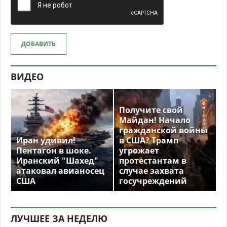
ДОБАВИТЬ
ВИДЕО
Получите свой
Майдан! Начало
гражданской войны
Иран удивил!
в США? Трамп
Пентагон в шоке.
угрожает
Иранский "Шахед"
протестантам в
атаковал авианосец
случае захвата
США
госучреждений
ЛУЧШЕЕ ЗА НЕДЕЛЮ