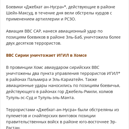
Боевики «Джебхат ан-Нусра»*, действующие в районе
Шейх-Максуд, в течение дня вели обстрелы курдов с
применением артиллерии и РСЗО.
Авиация ВВС САР, нанеся авиационный удар по
позициям боевиков в районе Эль-Баб, уничтожила более
двух десятков террористов.
ВВС Сирии уничтожает ИГИЛ в Хомсе
В провинции Хомс авиаударом сирийских ВВС
уничтожены два пункта управления террористов ИГИЛ*
в районах Пальмира и Эль-Кариатейн. Также
авиационные удары наносились по позициям боевичья,
действующего в районах гор Джебель-Рмили, холмов
Тулуль-эс-Суд и Тулуль-эль-Манта.
Террористами «Джебхат-ан-Нусра» были обстреляны из
пулеметов и снайперских винтовок позиции
правительственных войск в районе юго-восточнее Эр-
Растан.