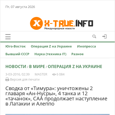
Пт, 07 августа 2026
Юго-Восток
Операция Z на Украине
Инопресса
Бывший СССР
Наука (техника IT)
Разное
НОВОСТИ
В МИРЕ
ОПЕРАЦИЯ Z НА УКРАИНЕ
/
/
3-03-2016, 02:39
MASTER
6 084
Версия для печати
Сводка от «Тимура»: уничтожены 2
главаря «Ан-Нусры», 4 танка и 12
«тачанок», САА продолжает наступление
в Латакии и Алеппо