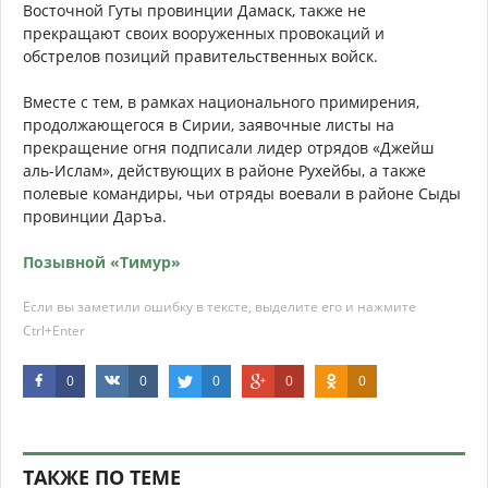
Восточной Гуты провинции Дамаск, также не
прекращают своих вооруженных провокаций и
обстрелов позиций правительственных войск.
Вместе с тем, в рамках национального примирения,
продолжающегося в Сирии, заявочные листы на
прекращение огня подписали лидер отрядов «Джейш
аль-Ислам», действующих в районе Рухейбы, а также
полевые командиры, чьи отряды воевали в районе Сыды
провинции Даръа.
Позывной «Тимур»
Если вы заметили ошибку в тексте, выделите его и нажмите
Ctrl+Enter
0
0
0
0
0
ТАКЖЕ ПО ТЕМЕ