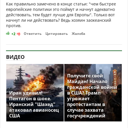
Как правильно замечено в конце статьи: "чем быстрее
европейские политики это поймут и начнут адекватно
действовать, тем будет лучше для Европы". Только вот
начнут ли ни действовать? Ведь хозяин заокеанский
против.
Ответить
Цитировать
Жалоба
+2
ВИДЕО
Получите свой
Майдан! Начало
гражданской войны
Иран удивил!
в США? Трамп
Пентагон в шоке.
угрожает
Иранский "Шахед"
протестантам в
атаковал авианосец
случае захвата
США
госучреждений