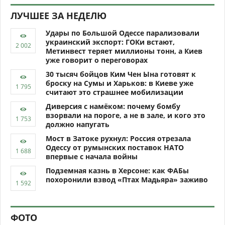
ЛУЧШЕЕ ЗА НЕДЕЛЮ
Удары по Большой Одессе парализовали
украинский экспорт: ГОКи встают,
Метинвест теряет миллионы тонн, а Киев
уже говорит о переговорах
30 тысяч бойцов Ким Чен Ына готовят к
броску на Сумы и Харьков: в Киеве уже
считают это страшнее мобилизации
Диверсия с намёком: почему бомбу
взорвали на пороге, а не в зале, и кого это
должно напугать
Мост в Затоке рухнул: Россия отрезала
Одессу от румынских поставок НАТО
впервые с начала войны
Подземная казнь в Херсоне: как ФАБы
похоронили взвод «Птах Мадьяра» заживо
ФОТО