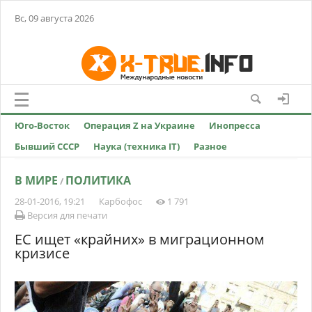
Вс, 09 августа 2026
Юго-Восток
Операция Z на Украине
Инопресса
Бывший СССР
Наука (техника IT)
Разное
В МИРЕ
ПОЛИТИКА
/
28-01-2016, 19:21
Карбофос
1 791
Версия для печати
ЕС ищет «крайних» в миграционном
кризисе