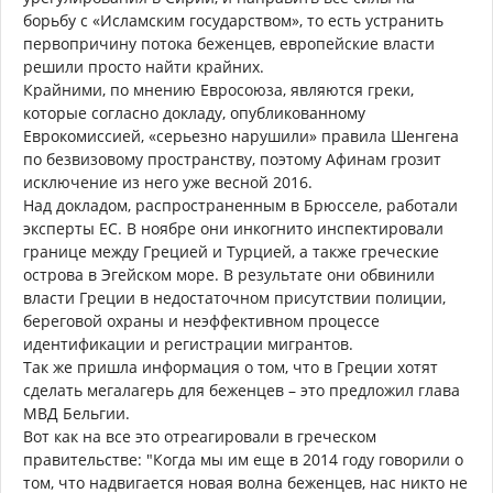
борьбу с «Исламским государством», то есть устранить
первопричину потока беженцев, европейские власти
решили просто найти крайних.
Крайними, по мнению Евросоюза, являются греки,
которые согласно докладу, опубликованному
Еврокомиссией, «серьезно нарушили» правила Шенгена
по безвизовому пространству, поэтому Афинам грозит
исключение из него уже весной 2016.
Над докладом, распространенным в Брюсселе, работали
эксперты ЕС. В ноябре они инкогнито инспектировали
границе между Грецией и Турцией, а также греческие
острова в Эгейском море. В результате они обвинили
власти Греции в недостаточном присутствии полиции,
береговой охраны и неэффективном процессе
идентификации и регистрации мигрантов.
Так же пришла информация о том, что в Греции хотят
сделать мегалагерь для беженцев – это предложил глава
МВД Бельгии.
Вот как на все это отреагировали в греческом
правительстве: "Когда мы им еще в 2014 году говорили о
том, что надвигается новая волна беженцев, нас никто не