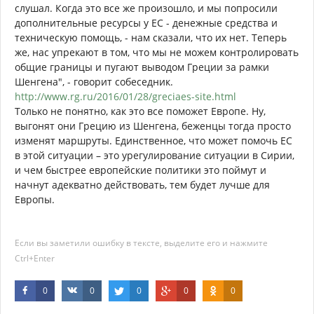
слушал. Когда это все же произошло, и мы попросили
дополнительные ресурсы у ЕС - денежные средства и
техническую помощь, - нам сказали, что их нет. Теперь
же, нас упрекают в том, что мы не можем контролировать
общие границы и пугают выводом Греции за рамки
Шенгена", - говорит собеседник.
http://www.rg.ru/2016/01/28/greciaes-site.html
Только не понятно, как это все поможет Европе. Ну,
выгонят они Грецию из Шенгена, беженцы тогда просто
изменят маршруты. Единственное, что может помочь ЕС
в этой ситуации – это урегулирование ситуации в Сирии,
и чем быстрее европейские политики это поймут и
начнут адекватно действовать, тем будет лучше для
Европы.
Если вы заметили ошибку в тексте, выделите его и нажмите
Ctrl+Enter
0
0
0
0
0